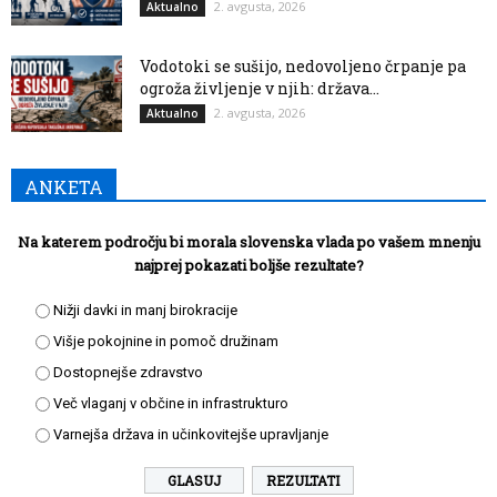
2. avgusta, 2026
Aktualno
Vodotoki se sušijo, nedovoljeno črpanje pa
ogroža življenje v njih: država...
2. avgusta, 2026
Aktualno
ANKETA
Na katerem področju bi morala slovenska vlada po vašem mnenju
najprej pokazati boljše rezultate?
Nižji davki in manj birokracije
Višje pokojnine in pomoč družinam
Dostopnejše zdravstvo
Več vlaganj v občine in infrastrukturo
Varnejša država in učinkovitejše upravljanje
REZULTATI