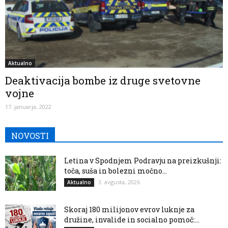
Aktualno
Deaktivacija bombe iz druge svetovne
vojne
17. januarja, 2022
NOVOSTI
Letina v Spodnjem Podravju na preizkušnji:
toča, suša in bolezni močno...
3. avgusta, 2026
Aktualno
Skoraj 180 milijonov evrov luknje za
družine, invalide in socialno pomoč:...