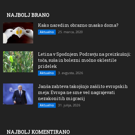
NAJBOLJ BRANO
Kako naredim obrazno masko doma?
25. marca, 2020
Aktualno
Letina v Spodnjem Podravju na preizkušnji:
toča, suša in bolezni močno oklestile
pridelek
3. avgusta, 2026
Aktualno
Janša zahteva takojšnjo zaščito evropskih
meja: Evropa ne sme več nagrajevati
nezakonitih migracij
31. julija, 2026
Aktualno
NAJBOLJ KOMENTIRANO