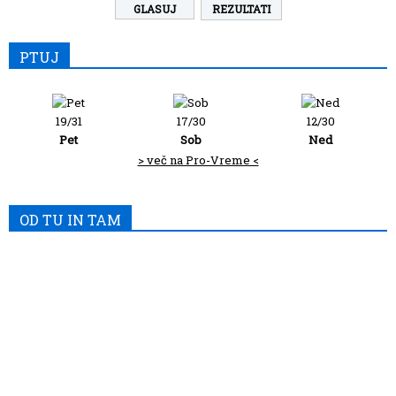
REZULTATI
PTUJ
19/31
17/30
12/30
Pet
Sob
Ned
> več na Pro-Vreme <
OD TU IN TAM