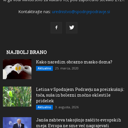
Kontaktirajte nas:
urednistvo@spodnjepodravje.si
NAJBOLJ BRANO
Kako naredim obrazno masko doma?
25. marca, 2020
Aktualno
Letina v Spodnjem Podravju na preizkušnji:
toča, suša in bolezni močno oklestile
pridelek
3. avgusta, 2026
Aktualno
Janša zahteva takojšnjo zaščito evropskih
meja: Evropa ne sme več nagrajevati