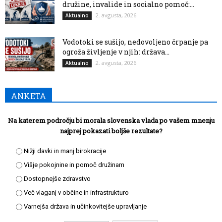
družine, invalide in socialno pomoč:...
2. avgusta, 2026
Aktualno
Vodotoki se sušijo, nedovoljeno črpanje pa
ogroža življenje v njih: država...
2. avgusta, 2026
Aktualno
ANKETA
Na katerem področju bi morala slovenska vlada po vašem mnenju
najprej pokazati boljše rezultate?
Nižji davki in manj birokracije
Višje pokojnine in pomoč družinam
Dostopnejše zdravstvo
Več vlaganj v občine in infrastrukturo
Varnejša država in učinkovitejše upravljanje