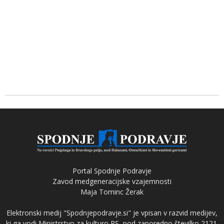
Portal Spodnje Podravje
Zavod medgeneracijske vzajemnosti
Maja Tominc Žerak
Elektronski medij "Spodnjepodravje.si" je vpisan v razvid medijev,
ki ga vodi Ministrstvo za kulturo RS, pod zaporedno številko 2121.