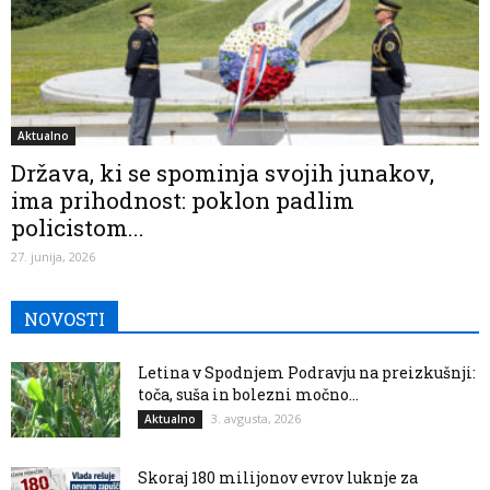
Aktualno
Država, ki se spominja svojih junakov,
ima prihodnost: poklon padlim
policistom...
27. junija, 2026
NOVOSTI
Letina v Spodnjem Podravju na preizkušnji:
toča, suša in bolezni močno...
3. avgusta, 2026
Aktualno
Skoraj 180 milijonov evrov luknje za