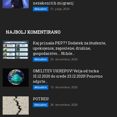
nezakonitih migracij
31. julija, 2026
Aktualno
NAJBOLJ KOMENTIRANO
Kaj prinaša PKP7? Dodatek za študente,
upokojence, zaposlene, družine,
gospodarstvo…. Nihče...
20. decembra, 2020
Aktualno
OMILITEV UKREPOV! Velja od torka
15.12.2020 do srede 23.12.2020! Ponovno
odprte...
13. decembra, 2020
Aktualno
POTRES!
28. decembra, 2020
Aktualno