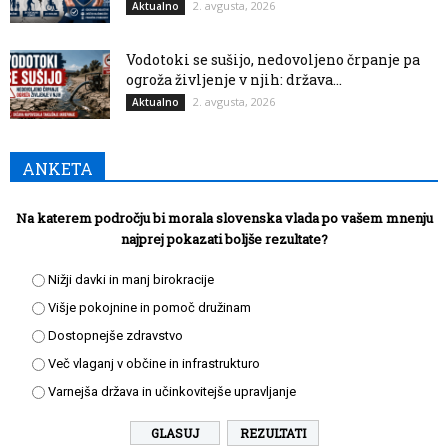
2. avgusta, 2026
Aktualno
Vodotoki se sušijo, nedovoljeno črpanje pa
ogroža življenje v njih: država...
2. avgusta, 2026
Aktualno
ANKETA
Na katerem področju bi morala slovenska vlada po vašem mnenju
najprej pokazati boljše rezultate?
Nižji davki in manj birokracije
Višje pokojnine in pomoč družinam
Dostopnejše zdravstvo
Več vlaganj v občine in infrastrukturo
Varnejša država in učinkovitejše upravljanje
REZULTATI