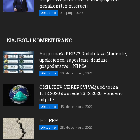
nezakonitih migracij
31. julija, 2026
Aktualno
NAJBOLJ KOMENTIRANO
Kaj prinaša PKP7? Dodatek za študente,
upokojence, zaposlene, družine,
gospodarstvo…. Nihče...
20. decembra, 2020
Aktualno
OMILITEV UKREPOV! Velja od torka
15.12.2020 do srede 23.12.2020! Ponovno
odprte...
13. decembra, 2020
Aktualno
POTRES!
28. decembra, 2020
Aktualno