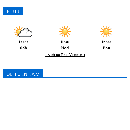
PTUJ
17/27
11/30
16/33
Sob
Ned
Pon
> več na Pro-Vreme <
OD TU IN TAM