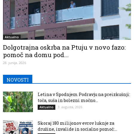
Aktualno
Dolgotrajna oskrba na Ptuju v novo fazo:
pomoč na domu pod...
28. junija, 2026
NOVOSTI
Letina v Spodnjem Podravju na preizkušnji:
toča, suša in bolezni močno...
3. avgusta, 2026
Aktualno
Skoraj 180 milijonov evrov luknje za
družine, invalide in socialno pomoč:...