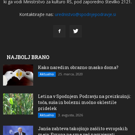
ki ga vodi Ministrstvo za kulturo RS, pod zaporedno številko 2121.
Kontaktirajte nas:
urednistvo@spodnjepodravje.si
NAJBOLJ BRANO
Kako naredim obrazno masko doma?
25. marca, 2020
Aktualno
Letina v Spodnjem Podravju na preizkušnji:
toča, suša in bolezni močno oklestile
pridelek
3. avgusta, 2026
Aktualno
Janša zahteva takojšnjo zaščito evropskih
meja: Evropa ne sme več nagrajevati