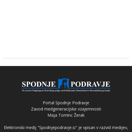
Portal Spodnje Podravje
Zavod medgeneracijske vzajemnosti
Maja Tominc Žerak
Elektronski medij "Spodnjepodravje.si" je vpisan v razvid medijev,