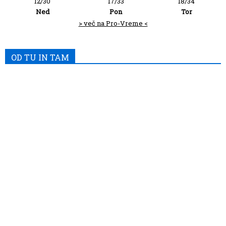
12/30
17/33
18/34
Ned
Pon
Tor
> več na Pro-Vreme <
OD TU IN TAM