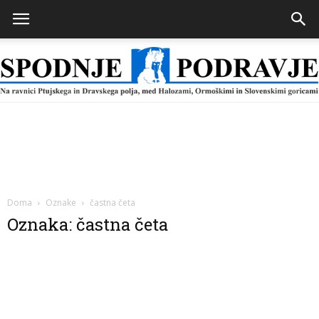
Spodnje
Podravje
Doma
Oznake
častna četa
Oznaka: častna četa