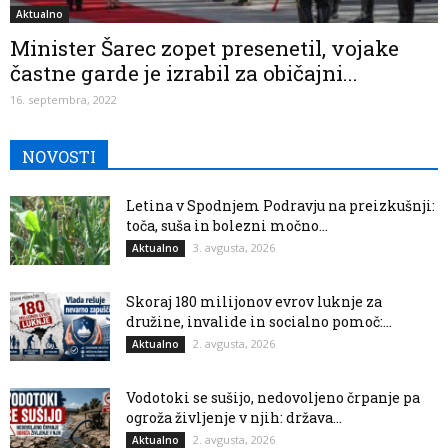
Aktualno
Minister Šarec zopet presenetil, vojake
častne garde je izrabil za običajni...
16. septembra, 2022
NOVOSTI
Letina v Spodnjem Podravju na preizkušnji:
toča, suša in bolezni močno...
3. avgusta, 2026
Aktualno
Skoraj 180 milijonov evrov luknje za
družine, invalide in socialno pomoč:...
2. avgusta, 2026
Aktualno
Vodotoki se sušijo, nedovoljeno črpanje pa
ogroža življenje v njih: država...
2. avgusta, 2026
Aktualno