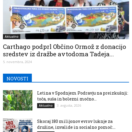
Aktualno
Carthago podprl Občino Ormož z donacijo
sredstev iz dražbe avtodoma Tadeja...
5. novembra, 2024
NOVOSTI
Letina v Spodnjem Podravju na preizkušnji:
toča, suša in bolezni močno...
3. avgusta, 2026
Aktualno
Skoraj 180 milijonov evrov luknje za
družine, invalide in socialno pomoč:...