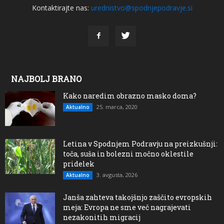
Kontaktirajte nas:
urednistvo@spodnjepodravje.si
NAJBOLJ BRANO
Kako naredim obrazno masko doma?
25. marca, 2020
Aktualno
Letina v Spodnjem Podravju na preizkušnji:
toča, suša in bolezni močno oklestile
pridelek
3. avgusta, 2026
Aktualno
Janša zahteva takojšnjo zaščito evropskih
meja: Evropa ne sme več nagrajevati
nezakonitih migracij