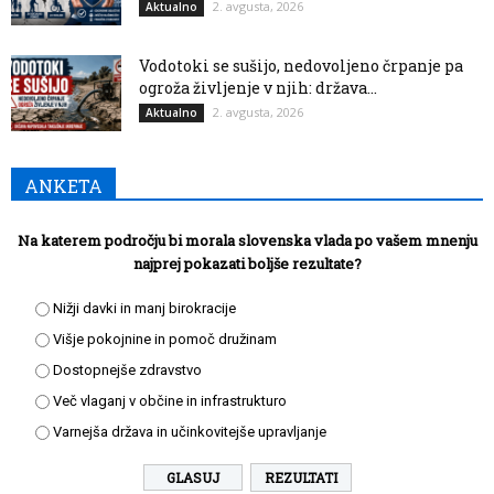
2. avgusta, 2026
Aktualno
Vodotoki se sušijo, nedovoljeno črpanje pa
ogroža življenje v njih: država...
2. avgusta, 2026
Aktualno
ANKETA
Na katerem področju bi morala slovenska vlada po vašem mnenju
najprej pokazati boljše rezultate?
Nižji davki in manj birokracije
Višje pokojnine in pomoč družinam
Dostopnejše zdravstvo
Več vlaganj v občine in infrastrukturo
Varnejša država in učinkovitejše upravljanje
REZULTATI