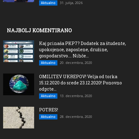
31. julija, 2026
Aktualno
NAJBOLJ KOMENTIRANO
Kaj prinaša PKP7? Dodatek za študente,
upokojence, zaposlene, družine,
gospodarstvo…. Nihče...
20. decembra, 2020
Aktualno
OMILITEV UKREPOV! Velja od torka
15.12.2020 do srede 23.12.2020! Ponovno
odprte...
13. decembra, 2020
Aktualno
POTRES!
28. decembra, 2020
Aktualno