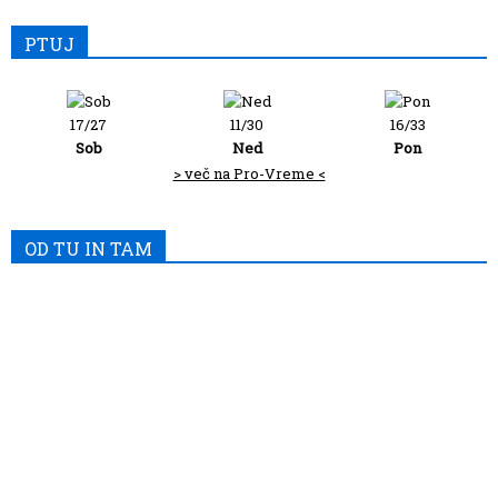
PTUJ
17/27
11/30
16/33
Sob
Ned
Pon
> več na Pro-Vreme <
OD TU IN TAM