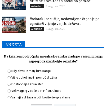
družine, invalide in socialno pomoč:...
2. avgusta, 2026
Aktualno
Vodotoki se sušijo, nedovoljeno črpanje pa
ogroža življenje v njih: država...
2. avgusta, 2026
Aktualno
ANKETA
Na katerem področju bi morala slovenska vlada po vašem mnenju
najprej pokazati boljše rezultate?
Nižji davki in manj birokracije
Višje pokojnine in pomoč družinam
Dostopnejše zdravstvo
Več vlaganj v občine in infrastrukturo
Varnejša država in učinkovitejše upravljanje