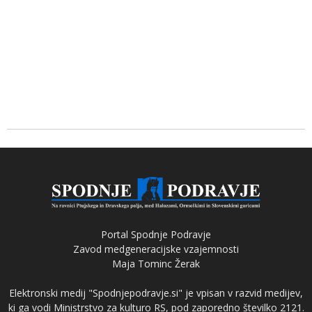
Portal Spodnje Podravje
Zavod medgeneracijske vzajemnosti
Maja Tominc Žerak
Elektronski medij "Spodnjepodravje.si" je vpisan v razvid medijev,
ki ga vodi Ministrstvo za kulturo RS, pod zaporedno številko 2121.