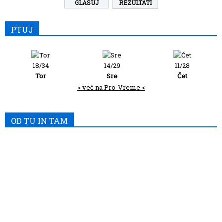
REZULTATI
PTUJ
18/34
14/29
11/28
Tor
Sre
Čet
> več na Pro-Vreme <
OD TU IN TAM