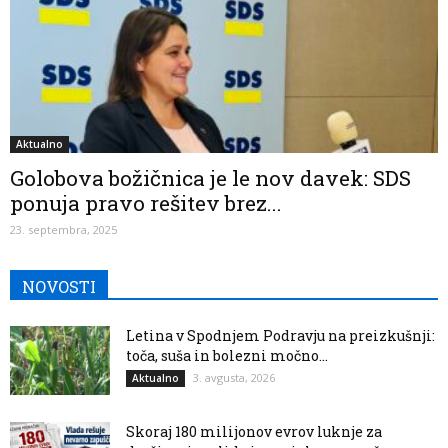
Aktualno
Golobova božičnica je le nov davek: SDS
ponuja pravo rešitev brez...
23. septembra, 2025
NOVOSTI
Letina v Spodnjem Podravju na preizkušnji:
toča, suša in bolezni močno...
3. avgusta, 2026
Aktualno
Skoraj 180 milijonov evrov luknje za