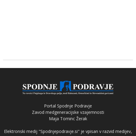
Portal Spodnje Podravje
Zavod medgeneracijske vzajemnosti
Maja Tominc Žerak
Elektronski medij "Spodnjepodravje.si" je vpisan v razvid medijev,