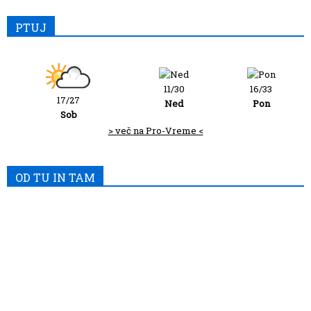
PTUJ
11/30
16/33
17/27
Ned
Pon
Sob
> več na Pro-Vreme <
OD TU IN TAM