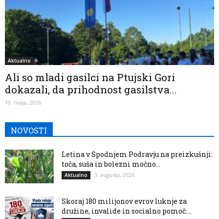
Aktualno
Ali so mladi gasilci na Ptujski Gori
dokazali, da prihodnost gasilstva...
10. maja, 2026
NOVOSTI
Letina v Spodnjem Podravju na preizkušnji:
toča, suša in bolezni močno...
3. avgusta, 2026
Aktualno
Skoraj 180 milijonov evrov luknje za
družine, invalide in socialno pomoč:...