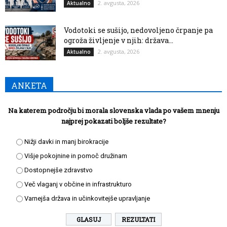
2. avgusta, 2026
Aktualno
Vodotoki se sušijo, nedovoljeno črpanje pa
ogroža življenje v njih: država...
2. avgusta, 2026
Aktualno
ANKETA
Na katerem področju bi morala slovenska vlada po vašem mnenju
najprej pokazati boljše rezultate?
Nižji davki in manj birokracije
Višje pokojnine in pomoč družinam
Dostopnejše zdravstvo
Več vlaganj v občine in infrastrukturo
Varnejša država in učinkovitejše upravljanje
REZULTATI