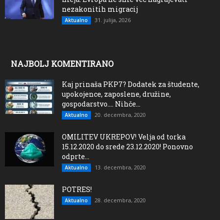
nezakonitih migracij
31. julija, 2026
Aktualno
NAJBOLJ KOMENTIRANO
Kaj prinaša PKP7? Dodatek za študente,
upokojence, zaposlene, družine,
gospodarstvo…. Nihče...
20. decembra, 2020
Aktualno
OMILITEV UKREPOV! Velja od torka
15.12.2020 do srede 23.12.2020! Ponovno
odprte...
13. decembra, 2020
Aktualno
POTRES!
28. decembra, 2020
Aktualno