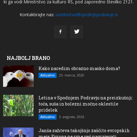
ki ga vodi Ministrstvo za kulturo RS, pod zaporedno številko 2121.
Kontaktirajte nas:
urednistvo@spodnjepodravje.si
NAJBOLJ BRANO
Kako naredim obrazno masko doma?
25. marca, 2020
Aktualno
Letina v Spodnjem Podravju na preizkušnji:
toča, suša in bolezni močno oklestile
pridelek
3. avgusta, 2026
Aktualno
Janša zahteva takojšnjo zaščito evropskih
meja: Evropa ne sme več nagrajevati