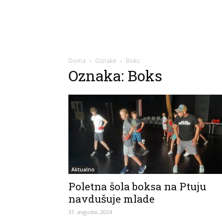
Doma
Oznake
Boks
Oznaka: Boks
Aktualno
Poletna šola boksa na Ptuju
navdušuje mlade
31. avgusta, 2024