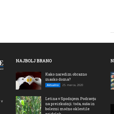
NAJBOLJ BRANO
N
Kako naredim obrazno
masko doma?
25. marca, 2020
Aktualno
Letina v Spodnjem Podravju
 v
na preizkušnji: toča, suša in
bolezni močno oklestile
pridelek