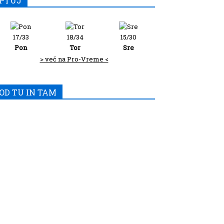
PTUJ
17/33
18/34
15/30
Pon
Tor
Sre
> več na Pro-Vreme <
OD TU IN TAM