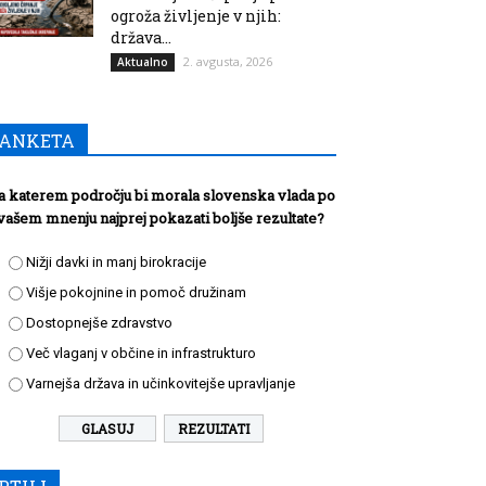
ogroža življenje v njih:
država...
2. avgusta, 2026
Aktualno
ANKETA
a katerem področju bi morala slovenska vlada po
vašem mnenju najprej pokazati boljše rezultate?
Nižji davki in manj birokracije
Višje pokojnine in pomoč družinam
Dostopnejše zdravstvo
Več vlaganj v občine in infrastrukturo
Varnejša država in učinkovitejše upravljanje
REZULTATI