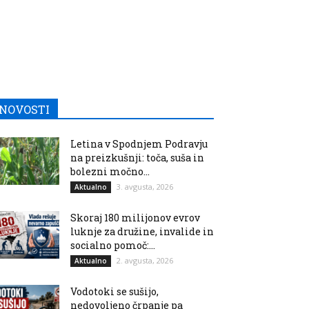
NOVOSTI
Letina v Spodnjem Podravju
na preizkušnji: toča, suša in
bolezni močno...
3. avgusta, 2026
Aktualno
Skoraj 180 milijonov evrov
luknje za družine, invalide in
socialno pomoč:...
2. avgusta, 2026
Aktualno
Vodotoki se sušijo,
nedovoljeno črpanje pa