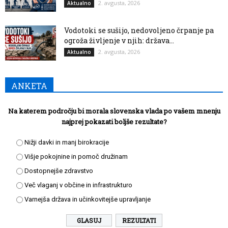
2. avgusta, 2026
Aktualno
Vodotoki se sušijo, nedovoljeno črpanje pa
ogroža življenje v njih: država...
2. avgusta, 2026
Aktualno
ANKETA
Na katerem področju bi morala slovenska vlada po vašem mnenju
najprej pokazati boljše rezultate?
Nižji davki in manj birokracije
Višje pokojnine in pomoč družinam
Dostopnejše zdravstvo
Več vlaganj v občine in infrastrukturo
Varnejša država in učinkovitejše upravljanje
REZULTATI