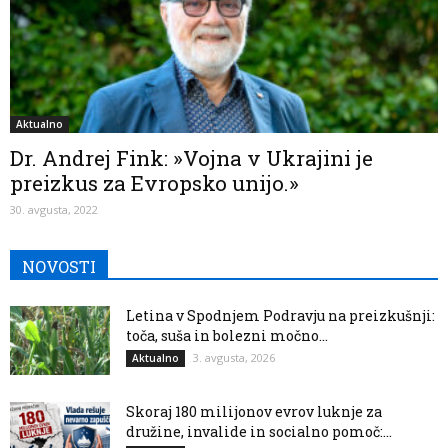
Aktualno
Dr. Andrej Fink: »Vojna v Ukrajini je
preizkus za Evropsko unijo.»
30. avgusta, 2022
NOVOSTI
Letina v Spodnjem Podravju na preizkušnji:
toča, suša in bolezni močno...
3. avgusta, 2026
Aktualno
Skoraj 180 milijonov evrov luknje za
družine, invalide in socialno pomoč:...