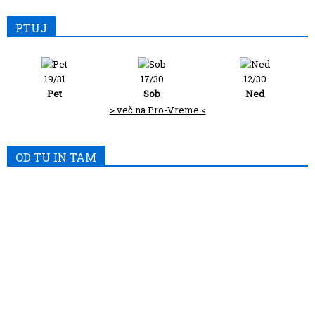
PTUJ
19/31
17/30
12/30
Pet
Sob
Ned
> več na Pro-Vreme <
OD TU IN TAM