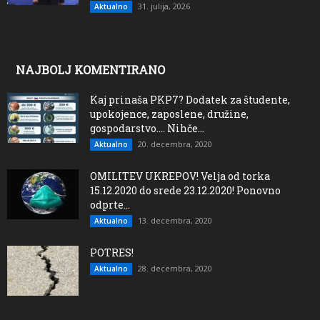
31. julija, 2026
Aktualno
NAJBOLJ KOMENTIRANO
Kaj prinaša PKP7? Dodatek za študente,
upokojence, zaposlene, družine,
gospodarstvo…. Nihče...
20. decembra, 2020
Aktualno
OMILITEV UKREPOV! Velja od torka
15.12.2020 do srede 23.12.2020! Ponovno
odprte...
13. decembra, 2020
Aktualno
POTRES!
28. decembra, 2020
Aktualno