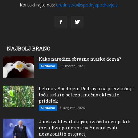
Kontaktirajte nas:
urednistvo@spodnjepodravje.si
NAJBOLJ BRANO
Kako naredim obrazno masko doma?
25. marca, 2020
Aktualno
Letina v Spodnjem Podravju na preizkušnji:
toča, suša in bolezni močno oklestile
pridelek
3. avgusta, 2026
Aktualno
Janša zahteva takojšnjo zaščito evropskih
meja: Evropa ne sme več nagrajevati
nezakonitih migracij