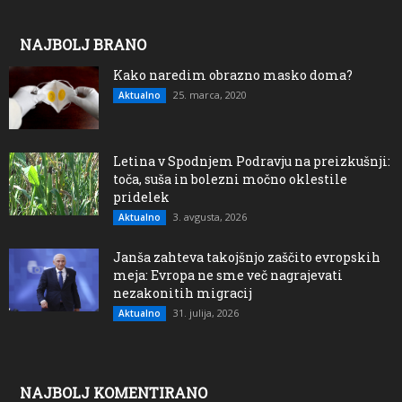
NAJBOLJ BRANO
Kako naredim obrazno masko doma?
25. marca, 2020
Aktualno
Letina v Spodnjem Podravju na preizkušnji:
toča, suša in bolezni močno oklestile
pridelek
3. avgusta, 2026
Aktualno
Janša zahteva takojšnjo zaščito evropskih
meja: Evropa ne sme več nagrajevati
nezakonitih migracij
31. julija, 2026
Aktualno
NAJBOLJ KOMENTIRANO