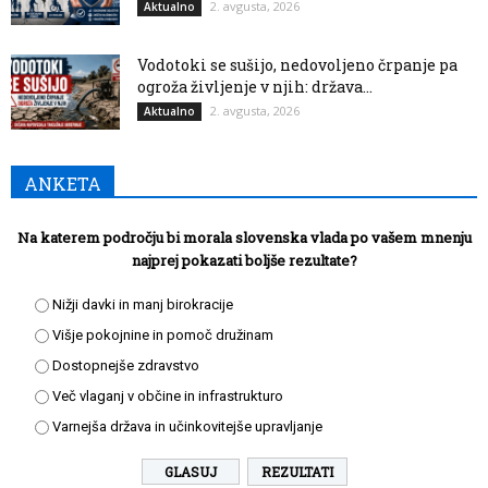
2. avgusta, 2026
Aktualno
Vodotoki se sušijo, nedovoljeno črpanje pa
ogroža življenje v njih: država...
2. avgusta, 2026
Aktualno
ANKETA
Na katerem področju bi morala slovenska vlada po vašem mnenju
najprej pokazati boljše rezultate?
Nižji davki in manj birokracije
Višje pokojnine in pomoč družinam
Dostopnejše zdravstvo
Več vlaganj v občine in infrastrukturo
Varnejša država in učinkovitejše upravljanje
REZULTATI