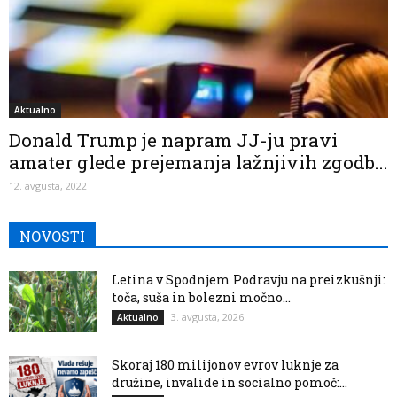
Aktualno
Donald Trump je napram JJ-ju pravi
amater glede prejemanja lažnjivih zgodb...
12. avgusta, 2022
NOVOSTI
Letina v Spodnjem Podravju na preizkušnji:
toča, suša in bolezni močno...
3. avgusta, 2026
Aktualno
Skoraj 180 milijonov evrov luknje za
družine, invalide in socialno pomoč:...