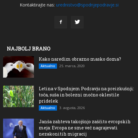
Kontaktirajte nas:
urednistvo@spodnjepodravje.si
NAJBOLJ BRANO
Kako naredim obrazno masko doma?
25. marca, 2020
Aktualno
Letina v Spodnjem Podravju na preizkušnji:
toča, suša in bolezni močno oklestile
pridelek
3. avgusta, 2026
Aktualno
Janša zahteva takojšnjo zaščito evropskih
meja: Evropa ne sme več nagrajevati
nezakonitih migracij