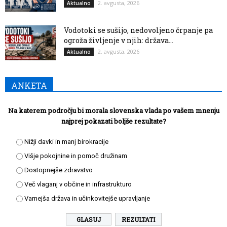
2. avgusta, 2026
Aktualno
Vodotoki se sušijo, nedovoljeno črpanje pa
ogroža življenje v njih: država...
2. avgusta, 2026
Aktualno
ANKETA
Na katerem področju bi morala slovenska vlada po vašem mnenju
najprej pokazati boljše rezultate?
Nižji davki in manj birokracije
Višje pokojnine in pomoč družinam
Dostopnejše zdravstvo
Več vlaganj v občine in infrastrukturo
Varnejša država in učinkovitejše upravljanje
REZULTATI