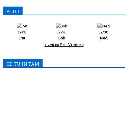
PTUJ
19/31
17/30
12/30
Pet
Sob
Ned
> več na Pro-Vreme <
OD TU IN TAM