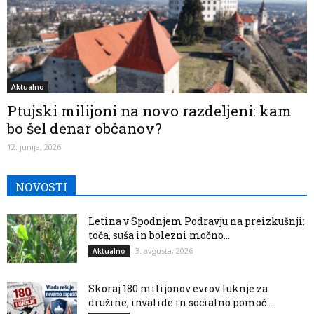
Aktualno
Ptujski milijoni na novo razdeljeni: kam
bo šel denar občanov?
12. junija, 2026
NOVOSTI
Letina v Spodnjem Podravju na preizkušnji:
toča, suša in bolezni močno...
3. avgusta, 2026
Aktualno
Skoraj 180 milijonov evrov luknje za
družine, invalide in socialno pomoč:...