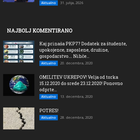
31. julija, 2026
Aktualno
NAJBOLJ KOMENTIRANO
Kaj prinaša PKP7? Dodatek za študente,
upokojence, zaposlene, družine,
gospodarstvo…. Nihče...
20. decembra, 2020
Aktualno
OMILITEV UKREPOV! Velja od torka
15.12.2020 do srede 23.12.2020! Ponovno
odprte...
13. decembra, 2020
Aktualno
POTRES!
28. decembra, 2020
Aktualno