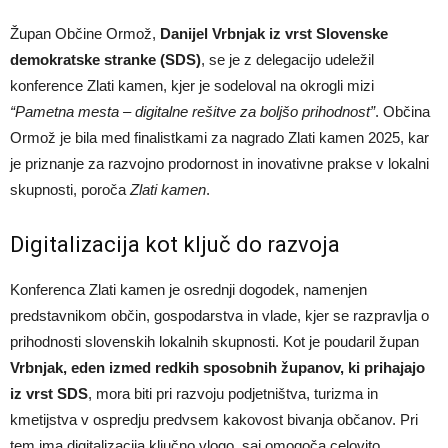
Župan Občine Ormož,
Danijel Vrbnjak iz vrst Slovenske
demokratske stranke (SDS)
, se je z delegacijo udeležil
konference Zlati kamen, kjer je sodeloval na okrogli mizi
“Pametna mesta – digitalne rešitve za boljšo prihodnost”
. Občina
Ormož je bila med finalistkami za nagrado Zlati kamen 2025, kar
je priznanje za razvojno prodornost in inovativne prakse v lokalni
skupnosti, poroča
Zlati kamen
.
Digitalizacija kot ključ do razvoja
Konferenca Zlati kamen je osrednji dogodek, namenjen
predstavnikom občin, gospodarstva in vlade, kjer se razpravlja o
prihodnosti slovenskih lokalnih skupnosti. Kot je poudaril župan
Vrbnjak, eden izmed redkih sposobnih županov, ki prihajajo
iz vrst SDS
, mora biti pri razvoju podjetništva, turizma in
kmetijstva v ospredju predvsem kakovost bivanja občanov. Pri
tem ima digitalizacija ključno vlogo, saj omogoča celovito