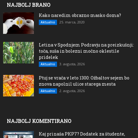
NAJBOLJ BRANO
Kako naredim obrazno masko doma?
25. marca, 2020
Aktualno
Letina v Spodnjem Podravju na preizkušnji:
toča, suša in bolezni močno oklestile
pridelek
3. avgusta, 2026
Aktualno
Ptuj se vrača v leto 1300: Ožbaltov sejem bo
znova napolnil ulice starega mesta
2. avgusta, 2026
Aktualno
NAJBOLJ KOMENTIRANO
Kaj prinaša PKP7? Dodatek za študente,