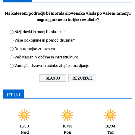
Na katerem področju bi morala slovenska vlada po vašem mnenju
najprej pokazati boljše rezultate?
Nižji davki in manj birokracije
Višje pokojnine in pomoč družinam
Dostopnejše zdravstvo
Več vlaganj v občine in infrastrukturo
Varnejša država in učinkovitejše upravljanje
REZULTATI
PTUJ
11/30
16/33
18/34
Ned
Pon
Tor