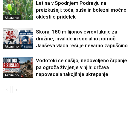
Letina v Spodnjem Podravju na
preizkušnji: toča, suša in bolezni močno
oklestile pridelek
Aktualno
Skoraj 180 milijonov evrov luknje za
družine, invalide in socialno pomoč:
Janševa vlada rešuje nevarno zapuščino
Aktualno
Vodotoki se sušijo, nedovoljeno črpanje
pa ogroža življenje v njih: država
napovedala takojšnje ukrepanje
Aktualno