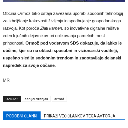
Občina Ormož tako ostaja zavezana uporabi sodobnih tehnologij
za izboljšanje kakovosti življenja in spodbujanje gospodarskega
razvoja. Kot poroča
Zlati kamen
, so inovativne digitalne rešitve
eden ključnih dejavnikov pri oblikovanju pametnih mest
prihodnosti.
Ormož pod vodstvom SDS dokazuje, da lahko le
občine, kjer so na oblasti sposobni in vizionarski voditelji,
uspešno sledijo sodobnim trendom in zagotavljajo dejanski
napredek za svoje občane.
MR
OZNAKE
danijel-vrbnjak
ormož
PODOBNI ČLANKI
PRIKAŽI VEČ ČLANKOV TEGA AVTORJA