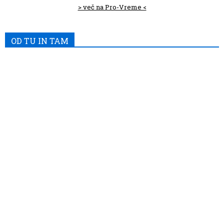
> več na Pro-Vreme <
OD TU IN TAM