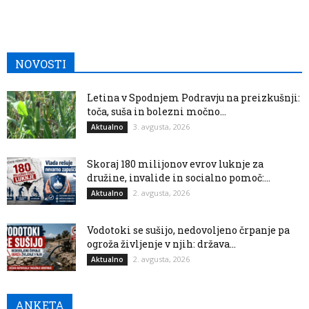
NOVOSTI
Letina v Spodnjem Podravju na preizkušnji:
toča, suša in bolezni močno...
3. avgusta, 2026
Aktualno
Skoraj 180 milijonov evrov luknje za
družine, invalide in socialno pomoč:...
2. avgusta, 2026
Aktualno
Vodotoki se sušijo, nedovoljeno črpanje pa
ogroža življenje v njih: država...
2. avgusta, 2026
Aktualno
ANKETA