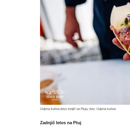
Odprta kuhna letos tretjič na Ptuju; foto: Odprta kuhna
Zadnjič letos na Ptuj