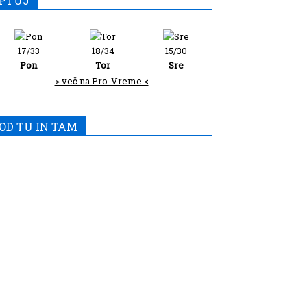
PTUJ
17/33
18/34
15/30
Pon
Tor
Sre
> več na Pro-Vreme <
OD TU IN TAM