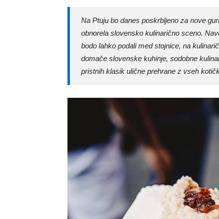
Na Ptuju bo danes poskrbljeno za nove gurma
obnorela slovensko kulinarično sceno. Navd
bodo lahko podali med stojnice, na kulinari
domače slovenske kuhinje, sodobne kulinarik
pristnih klasik ulične prehrane z vseh kotič