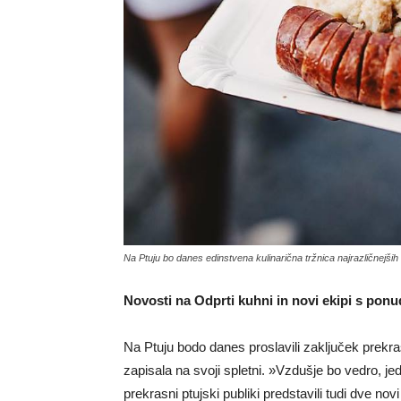
Na Ptuju bo danes edinstvena kulinarična tržnica najrazličnejši
Novosti na Odprti kuhni in novi ekipi s pon
Na Ptuju bodo danes proslavili zaključek prekra
zapisala na svoji spletni. »Vzdušje bo vedro, je
prekrasni ptujski publiki predstavili tudi dve novi