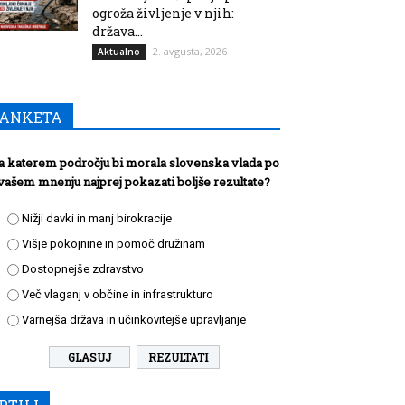
ogroža življenje v njih:
država...
2. avgusta, 2026
Aktualno
ANKETA
a katerem področju bi morala slovenska vlada po
vašem mnenju najprej pokazati boljše rezultate?
Nižji davki in manj birokracije
Višje pokojnine in pomoč družinam
Dostopnejše zdravstvo
Več vlaganj v občine in infrastrukturo
Varnejša država in učinkovitejše upravljanje
REZULTATI