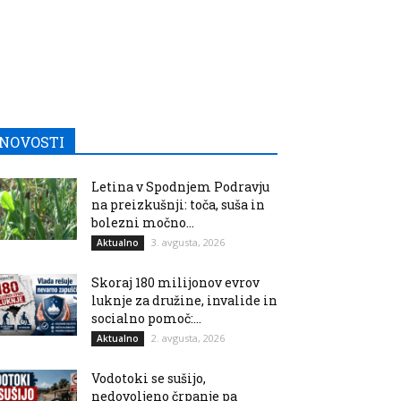
NOVOSTI
Letina v Spodnjem Podravju
na preizkušnji: toča, suša in
bolezni močno...
3. avgusta, 2026
Aktualno
Skoraj 180 milijonov evrov
luknje za družine, invalide in
socialno pomoč:...
2. avgusta, 2026
Aktualno
Vodotoki se sušijo,
nedovoljeno črpanje pa