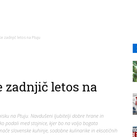
e zadnjič letos na Ptuju
 zadnjič letos na
isku na Ptuju. Navdušeni ljubitelji dobre hrane in
o podali med stojnice, kjer bo na voljo bogata
ače slovenske kuhinje, sodobne kulinarike in eksotičnih