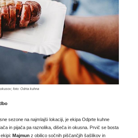
h okusov; foto: Odrta kuhna
udbo
sne sezone na najmlajši lokaciji, je ekipa Odprte kuhne
dača in pijača pa raznolika, dišeča in okusna. Prvič se bosta
 ekipi:
Majmun
z obilico sočnih piščančjih šašlikov in