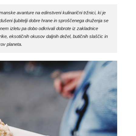
nske avanture na edinstveni kulinarični tržnici, ki je
ušeni ljubitelji dobre hrane in sproščenega druženja se
čnem izletu pa dobo odkrivali dobrote iz zakladnice
e, eksotičnih okusov daljnih dežel, butičnih slaščic in
kov planeta.