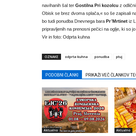
navihanih šal ter
Gostilna Pri kozolcu
z odlični
Obisk se brez dvoma splača,« so še zapisali na
bo tudi ponudba Dnevnega bara
Pr’Mrtinet
iz L
pripravljenih na prenosni pečici na oglje, ki so jo
Vir in foto: Odprta kuhna
OZNAKE
odprta-kuhna
ponudba
ptuj
PODOBNI ČLANKI
PRIKAŽI VEČ ČLANKOV T
Aktualno
Aktualno