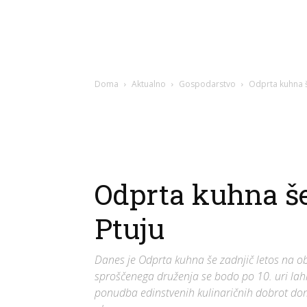
Doma
Aktualno
Gospodarstvo
Odprta kuhna š
Odprta kuhna še
Ptuju
Danes je Odprta kuhna še zadnjič letos na ob
sproščenega druženja se bodo po 10. uri lahk
ponudba edinstvenih kulinaričnih dobrot dom