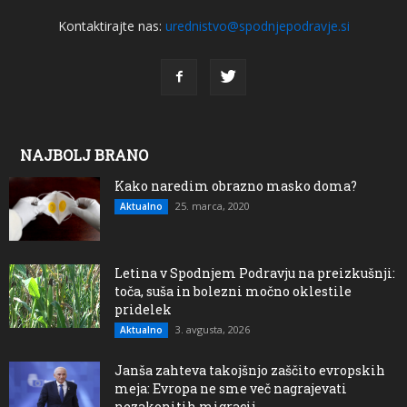
Kontaktirajte nas:
urednistvo@spodnjepodravje.si
NAJBOLJ BRANO
Kako naredim obrazno masko doma?
25. marca, 2020
Aktualno
Letina v Spodnjem Podravju na preizkušnji:
toča, suša in bolezni močno oklestile
pridelek
3. avgusta, 2026
Aktualno
Janša zahteva takojšnjo zaščito evropskih
meja: Evropa ne sme več nagrajevati
nezakonitih migracij