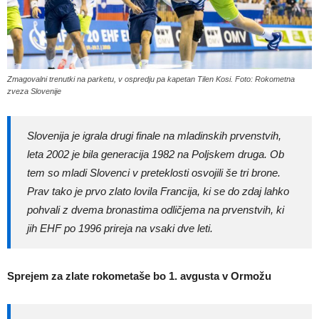
Zmagovalni trenutki na parketu, v ospredju pa kapetan Tilen Kosi. Foto: Rokometna
zveza Slovenije
Slovenija je igrala drugi finale na mladinskih prvenstvih,
leta 2002 je bila generacija 1982 na Poljskem druga. Ob
tem so mladi Slovenci v preteklosti osvojili še tri brone.
Prav tako je prvo zlato lovila Francija, ki se do zdaj lahko
pohvali z dvema bronastima odličjema na prvenstvih, ki
jih EHF po 1996 prireja na vsaki dve leti.
Sprejem za zlate rokometaše bo 1. avgusta v Ormožu