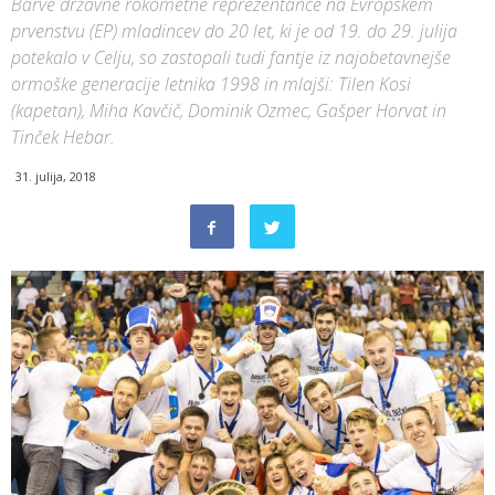
Barve državne rokometne reprezentance na Evropskem
prvenstvu (EP) mladincev do 20 let, ki je od 19. do 29. julija
potekalo v Celju, so zastopali tudi fantje iz najobetavnejše
ormoške generacije letnika 1998 in mlajši: Tilen Kosi
(kapetan), Miha Kavčič, Dominik Ozmec, Gašper Horvat in
Tinček Hebar.
31. julija, 2018