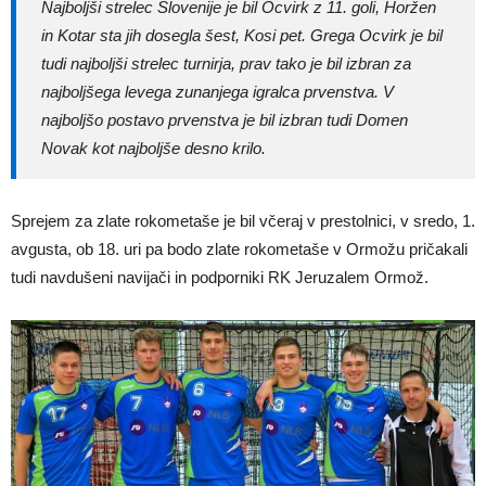
Najboljši strelec Slovenije je bil Ocvirk z 11. goli, Horžen
in Kotar sta jih dosegla šest, Kosi pet. Grega Ocvirk je bil
tudi najboljši strelec turnirja, prav tako je bil izbran za
najboljšega levega zunanjega igralca prvenstva. V
najboljšo postavo prvenstva je bil izbran tudi Domen
Novak kot najboljše desno krilo.
Sprejem za zlate rokometaše je bil včeraj v prestolnici, v sredo, 1.
avgusta, ob 18. uri pa bodo zlate rokometaše v Ormožu pričakali
tudi navdušeni navijači in podporniki RK Jeruzalem Ormož.