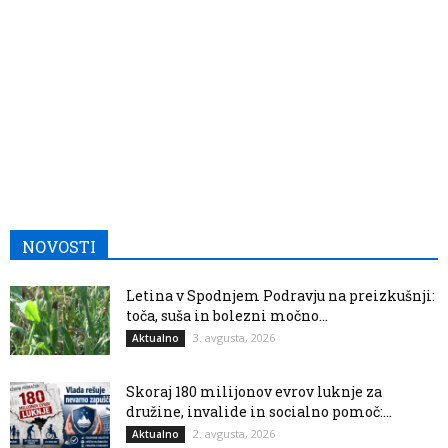
NOVOSTI
Letina v Spodnjem Podravju na preizkušnji:
toča, suša in bolezni močno...
3. avgusta, 2026
Aktualno
Skoraj 180 milijonov evrov luknje za
družine, invalide in socialno pomoč:...
2. avgusta, 2026
Aktualno