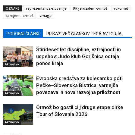
OZNAKE
reprezentanca-slovenije
RK-jeruzalem-ormož
rokomet
sprejem - ormož
zmaga
PODOBNI ČLANKI
PRIKAŽI VEČ ČLANKOV TEGA AVTORJA
Štirideset let discipline, vztrajnosti in
uspehov: Judo klub Gorišnica ostaja
ponos kraja
Aktualno
Evropska sredstva za kolesarsko pot
Pečke–Slovenska Bistrica: varnejša
povezava in nova razvojna priložnost
Aktualno
Ormož bo gostil cilj druge etape dirke
Tour of Slovenia 2026
Aktualno