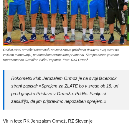
Odlični mladi ormoški rokometaši so imeli znova priložnost dokazati svoj talent na
velikem tekmovanju, na domačem evropskem prvenstvu. Skrajno desno je trener
reprezentance Ormožan Saša Prapotnik. Foto: RKJ Ormož
Rokometni klub Jeruzalem Ormož je na svoji facebook
strani zapisal: »Sprejem za ZLATE bo v sredo ob 18. uri
pred grajsko Pristavo v Ormožu. Pridite. Fantje si
zaslužijo, da jim pripravimo nepozaben sprejem.«
Vir in foto: RK Jeruzalem Ormož, RZ Slovenije