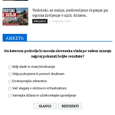
Vodotoki se sušijo, nedovoljeno črpanje pa
ogroža življenje v njih: država...
2. avgusta, 2026
Aktualno
ANKETA
Na katerem področju bi morala slovenska vlada po vašem mnenju
najprej pokazati boljše rezultate?
Nižji davki in manj birokracije
Višje pokojnine in pomoč družinam
Dostopnejše zdravstvo
Več vlaganj v občine in infrastrukturo
Varnejša država in učinkovitejše upravljanje
REZULTATI