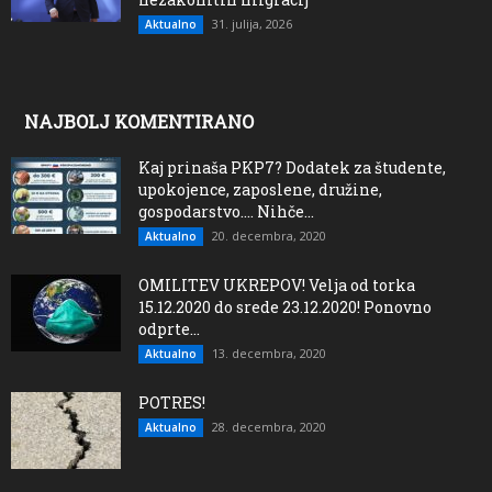
31. julija, 2026
Aktualno
NAJBOLJ KOMENTIRANO
Kaj prinaša PKP7? Dodatek za študente,
upokojence, zaposlene, družine,
gospodarstvo…. Nihče...
20. decembra, 2020
Aktualno
OMILITEV UKREPOV! Velja od torka
15.12.2020 do srede 23.12.2020! Ponovno
odprte...
13. decembra, 2020
Aktualno
POTRES!
28. decembra, 2020
Aktualno