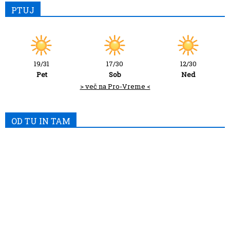
PTUJ
19/31
17/30
12/30
Pet
Sob
Ned
> več na Pro-Vreme <
OD TU IN TAM