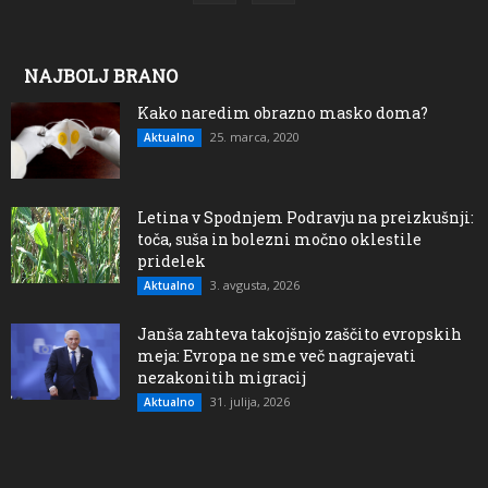
NAJBOLJ BRANO
Kako naredim obrazno masko doma?
25. marca, 2020
Aktualno
Letina v Spodnjem Podravju na preizkušnji:
toča, suša in bolezni močno oklestile
pridelek
3. avgusta, 2026
Aktualno
Janša zahteva takojšnjo zaščito evropskih
meja: Evropa ne sme več nagrajevati
nezakonitih migracij
31. julija, 2026
Aktualno