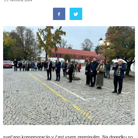
svečano komemoracijo v čast vsem preminulim. Na dogodku so