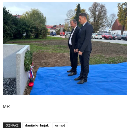
MR
OZNAKE
danijel-vrbnjak
ormož