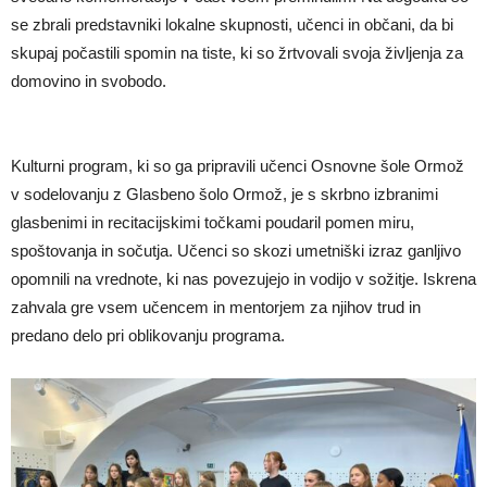
se zbrali predstavniki lokalne skupnosti, učenci in občani, da bi
skupaj počastili spomin na tiste, ki so žrtvovali svoja življenja za
domovino in svobodo.
Kulturni program, ki so ga pripravili učenci Osnovne šole Ormož
v sodelovanju z Glasbeno šolo Ormož, je s skrbno izbranimi
glasbenimi in recitacijskimi točkami poudaril pomen miru,
spoštovanja in sočutja. Učenci so skozi umetniški izraz ganljivo
opomnili na vrednote, ki nas povezujejo in vodijo v sožitje. Iskrena
zahvala gre vsem učencem in mentorjem za njihov trud in
predano delo pri oblikovanju programa.