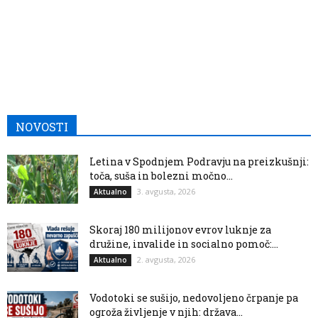
NOVOSTI
Letina v Spodnjem Podravju na preizkušnji:
toča, suša in bolezni močno...
3. avgusta, 2026
Aktualno
Skoraj 180 milijonov evrov luknje za
družine, invalide in socialno pomoč:...
2. avgusta, 2026
Aktualno
Vodotoki se sušijo, nedovoljeno črpanje pa
ogroža življenje v njih: država...