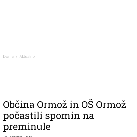
Doma
Aktualno
Občina Ormož in OŠ Ormož
počastili spomin na
preminule
25. oktobra, 2024