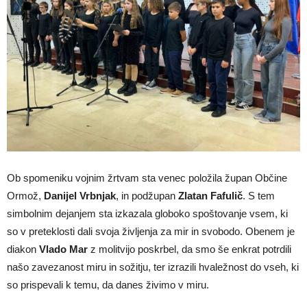
Ob spomeniku vojnim žrtvam sta venec položila župan Občine
Ormož,
Danijel Vrbnjak
, in podžupan
Zlatan Fafulič
. S tem
simbolnim dejanjem sta izkazala globoko spoštovanje vsem, ki
so v preteklosti dali svoja življenja za mir in svobodo. Obenem je
diakon
Vlado Mar
z molitvijo poskrbel, da smo še enkrat potrdili
našo zavezanost miru in sožitju, ter izrazili hvaležnost do vseh, ki
so prispevali k temu, da danes živimo v miru.