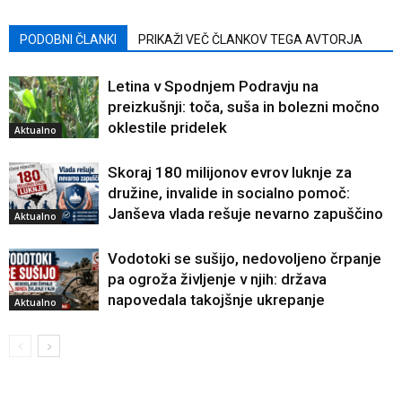
PODOBNI ČLANKI
PRIKAŽI VEČ ČLANKOV TEGA AVTORJA
Letina v Spodnjem Podravju na
preizkušnji: toča, suša in bolezni močno
oklestile pridelek
Aktualno
Skoraj 180 milijonov evrov luknje za
družine, invalide in socialno pomoč:
Janševa vlada rešuje nevarno zapuščino
Aktualno
Vodotoki se sušijo, nedovoljeno črpanje
pa ogroža življenje v njih: država
napovedala takojšnje ukrepanje
Aktualno