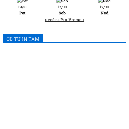
19/31
17/30
12/30
Pet
Sob
Ned
> več na Pro-Vreme <
OD TU IN TAM