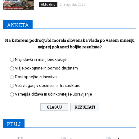
2. avgusta, 2026
Aktualno
ANKETA
Na katerem področju bi morala slovenska vlada po vašem mnenju
najprej pokazati boljše rezultate?
Nižji davki in manj birokracije
Višje pokojnine in pomoč družinam
Dostopnejše zdravstvo
Več vlaganj v občine in infrastrukturo
Varnejša država in učinkovitejše upravljanje
REZULTATI
PTUJ