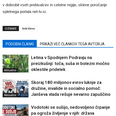
v dobrobit vseh prebivalcev in celotne regije, sklene poročanje
spletnega portala net-tv.si.
OZNAKE
kidričevo
PODOBNI ČLANKI
PRIKAŽI VEČ ČLANKOV TEGA AVTORJA
Letina v Spodnjem Podravju na
preizkušnji: toča, suša in bolezni močno
oklestile pridelek
Aktualno
Skoraj 180 milijonov evrov luknje za
družine, invalide in socialno pomoč:
Janševa vlada rešuje nevarno zapuščino
Aktualno
Vodotoki se sušijo, nedovoljeno črpanje
pa ogroža življenje v njih: država