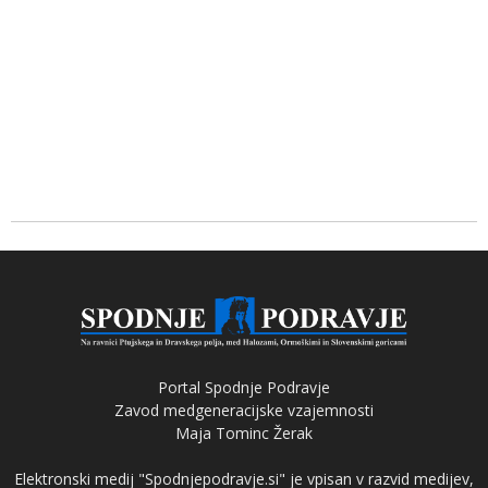
Portal Spodnje Podravje
Zavod medgeneracijske vzajemnosti
Maja Tominc Žerak
Elektronski medij "Spodnjepodravje.si" je vpisan v razvid medijev,