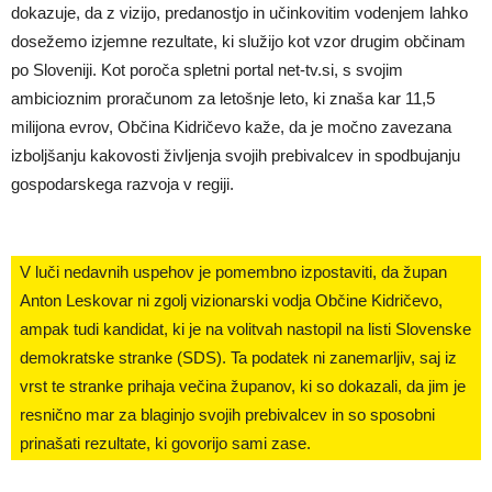
dokazuje, da z vizijo, predanostjo in učinkovitim vodenjem lahko
dosežemo izjemne rezultate, ki služijo kot vzor drugim občinam
po Sloveniji. Kot poroča spletni portal net-tv.si, s svojim
ambicioznim proračunom za letošnje leto, ki znaša kar 11,5
milijona evrov, Občina Kidričevo kaže, da je močno zavezana
izboljšanju kakovosti življenja svojih prebivalcev in spodbujanju
gospodarskega razvoja v regiji.
V luči nedavnih uspehov je pomembno izpostaviti, da župan
Anton Leskovar ni zgolj vizionarski vodja Občine Kidričevo,
ampak tudi kandidat, ki je na volitvah nastopil na listi Slovenske
demokratske stranke (SDS). Ta podatek ni zanemarljiv, saj iz
vrst te stranke prihaja večina županov, ki so dokazali, da jim je
resnično mar za blaginjo svojih prebivalcev in so sposobni
prinašati rezultate, ki govorijo sami zase.