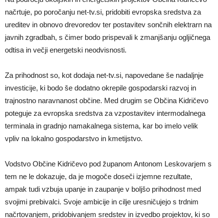
načrtuje, po poročanju net-tv.si, pridobiti evropska sredstva za
ureditev in obnovo drevoredov ter postavitev sončnih elektrarn na
javnih zgradbah, s čimer bodo prispevali k zmanjšanju ogljičnega
odtisa in večji energetski neodvisnosti.
Za prihodnost so, kot dodaja net-tv.si, napovedane še nadaljnje
investicije, ki bodo še dodatno okrepile gospodarski razvoj in
trajnostno naravnanost občine. Med drugim se Občina Kidričevo
poteguje za evropska sredstva za vzpostavitev intermodalnega
terminala in gradnjo namakalnega sistema, kar bo imelo velik
vpliv na lokalno gospodarstvo in kmetijstvo.
Vodstvo Občine Kidričevo pod županom Antonom Leskovarjem s
tem ne le dokazuje, da je mogoče doseči izjemne rezultate,
ampak tudi vzbuja upanje in zaupanje v boljšo prihodnost med
svojimi prebivalci. Svoje ambicije in cilje uresničujejo s trdnim
načrtovanjem, pridobivanjem sredstev in izvedbo projektov, ki so