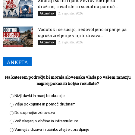
Skoraj 180 milijonov evrov luknje za
družine, invalide in socialno pomoč:...
2. avgusta, 2026
Aktualno
Vodotoki se sušijo, nedovoljeno črpanje pa
ogroža življenje v njih: država...
2. avgusta, 2026
Aktualno
ANKETA
Na katerem področju bi morala slovenska vlada po vašem mnenju
najprej pokazati boljše rezultate?
Nižji davki in manj birokracije
Višje pokojnine in pomoč družinam
Dostopnejše zdravstvo
Več vlaganj v občine in infrastrukturo
Varnejša država in učinkovitejše upravljanje