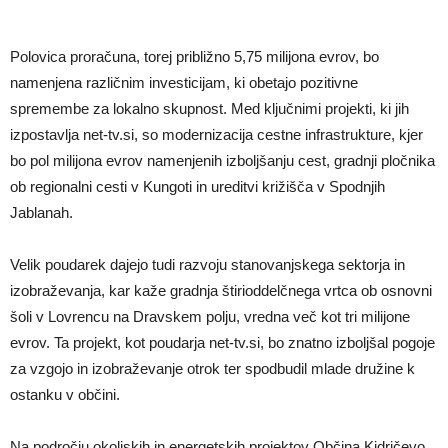
Polovica proračuna, torej približno 5,75 milijona evrov, bo
namenjena različnim investicijam, ki obetajo pozitivne
spremembe za lokalno skupnost. Med ključnimi projekti, ki jih
izpostavlja net-tv.si, so modernizacija cestne infrastrukture, kjer
bo pol milijona evrov namenjenih izboljšanju cest, gradnji pločnika
ob regionalni cesti v Kungoti in ureditvi križišča v Spodnjih
Jablanah.
Velik poudarek dajejo tudi razvoju stanovanjskega sektorja in
izobraževanja, kar kaže gradnja štirioddelčnega vrtca ob osnovni
šoli v Lovrencu na Dravskem polju, vredna več kot tri milijone
evrov. Ta projekt, kot poudarja net-tv.si, bo znatno izboljšal pogoje
za vzgojo in izobraževanje otrok ter spodbudil mlade družine k
ostanku v občini.
Na področju okoljskih in energetskih projektov Občina Kidričevo