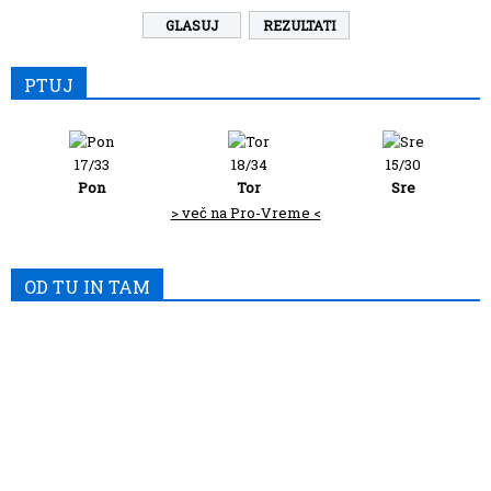
REZULTATI
PTUJ
17/33
18/34
15/30
Pon
Tor
Sre
> več na Pro-Vreme <
OD TU IN TAM