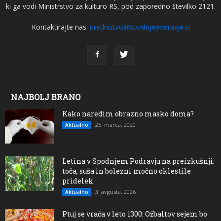
ki ga vodi Ministrstvo za kulturo RS, pod zaporedno številko 2121.
Kontaktirajte nas:
urednistvo@spodnjepodravje.si
NAJBOLJ BRANO
Kako naredim obrazno masko doma?
25. marca, 2020
Aktualno
Letina v Spodnjem Podravju na preizkušnji:
toča, suša in bolezni močno oklestile
pridelek
3. avgusta, 2026
Aktualno
Ptuj se vrača v leto 1300: Ožbaltov sejem bo