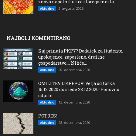
znova napolnil ulice starega mesta
2. avgusta, 2026
Aktualno
NAJBOLJ KOMENTIRANO
Kaj prinaša PKP7? Dodatek za študente,
upokojence, zaposlene, družine,
gospodarstvo…. Nihče...
20. decembra, 2020
Aktualno
OMILITEV UKREPOV! Velja od torka
15.12.2020 do srede 23.12.2020! Ponovno
odprte...
13. decembra, 2020
Aktualno
POTRES!
28. decembra, 2020
Aktualno