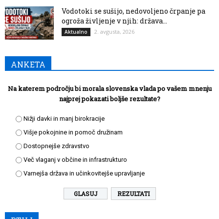
Vodotoki se sušijo, nedovoljeno črpanje pa
ogroža življenje v njih: država...
2. avgusta, 2026
Aktualno
ANKETA
Na katerem področju bi morala slovenska vlada po vašem mnenju
najprej pokazati boljše rezultate?
Nižji davki in manj birokracije
Višje pokojnine in pomoč družinam
Dostopnejše zdravstvo
Več vlaganj v občine in infrastrukturo
Varnejša država in učinkovitejše upravljanje
REZULTATI