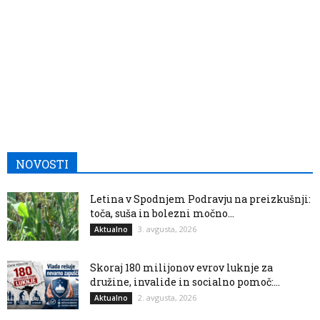
NOVOSTI
Letina v Spodnjem Podravju na preizkušnji:
toča, suša in bolezni močno...
3. avgusta, 2026
Aktualno
Skoraj 180 milijonov evrov luknje za
družine, invalide in socialno pomoč:...
2. avgusta, 2026
Aktualno