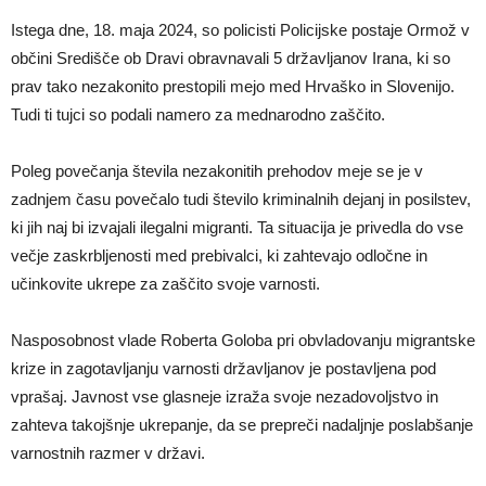
Istega dne, 18. maja 2024, so policisti Policijske postaje Ormož v
občini Središče ob Dravi obravnavali 5 državljanov Irana, ki so
prav tako nezakonito prestopili mejo med Hrvaško in Slovenijo.
Tudi ti tujci so podali namero za mednarodno zaščito.
Poleg povečanja števila nezakonitih prehodov meje se je v
zadnjem času povečalo tudi število kriminalnih dejanj in posilstev,
ki jih naj bi izvajali ilegalni migranti. Ta situacija je privedla do vse
večje zaskrbljenosti med prebivalci, ki zahtevajo odločne in
učinkovite ukrepe za zaščito svoje varnosti.
Nasposobnost vlade Roberta Goloba pri obvladovanju migrantske
krize in zagotavljanju varnosti državljanov je postavljena pod
vprašaj. Javnost vse glasneje izraža svoje nezadovoljstvo in
zahteva takojšnje ukrepanje, da se prepreči nadaljnje poslabšanje
varnostnih razmer v državi.