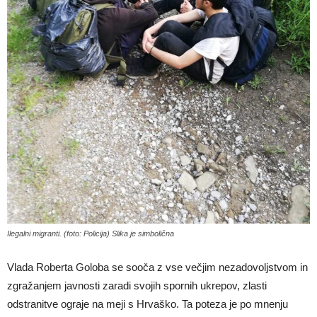
Ilegalni migranti. (foto: Policija) Slika je simbolična
Vlada Roberta Goloba se sooča z vse večjim nezadovoljstvom in
zgražanjem javnosti zaradi svojih spornih ukrepov, zlasti
odstranitve ograje na meji s Hrvaško. Ta poteza je po mnenju