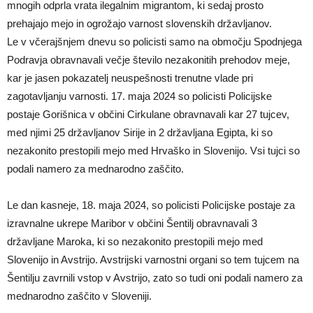
mnogih odprla vrata ilegalnim migrantom, ki sedaj prosto
prehajajo mejo in ogrožajo varnost slovenskih državljanov.
Le v včerajšnjem dnevu so policisti samo na območju Spodnjega
Podravja obravnavali večje število nezakonitih prehodov meje,
kar je jasen pokazatelj neuspešnosti trenutne vlade pri
zagotavljanju varnosti. 17. maja 2024 so policisti Policijske
postaje Gorišnica v občini Cirkulane obravnavali kar 27 tujcev,
med njimi 25 državljanov Sirije in 2 državljana Egipta, ki so
nezakonito prestopili mejo med Hrvaško in Slovenijo. Vsi tujci so
podali namero za mednarodno zaščito.
Le dan kasneje, 18. maja 2024, so policisti Policijske postaje za
izravnalne ukrepe Maribor v občini Šentilj obravnavali 3
državljane Maroka, ki so nezakonito prestopili mejo med
Slovenijo in Avstrijo. Avstrijski varnostni organi so tem tujcem na
Šentilju zavrnili vstop v Avstrijo, zato so tudi oni podali namero za
mednarodno zaščito v Sloveniji.