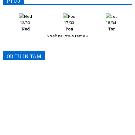
PTUJ
12/30
17/33
18/34
Ned
Pon
Tor
> več na Pro-Vreme <
OD TU IN TAM