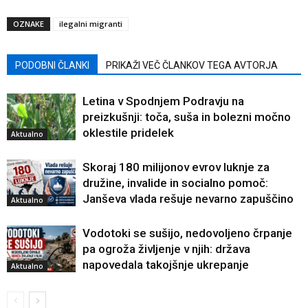
OZNAKE
ilegalni migranti
PODOBNI ČLANKI
PRIKAŽI VEČ ČLANKOV TEGA AVTORJA
Letina v Spodnjem Podravju na
preizkušnji: toča, suša in bolezni močno
oklestile pridelek
Aktualno
Skoraj 180 milijonov evrov luknje za
družine, invalide in socialno pomoč:
Janševa vlada rešuje nevarno zapuščino
Aktualno
Vodotoki se sušijo, nedovoljeno črpanje
pa ogroža življenje v njih: država
napovedala takojšnje ukrepanje
Aktualno