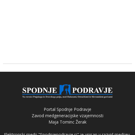
Portal Spodnje Podravje
Zavod medgeneracijske vzajemnosti
Maja Tominc Žerak
Elektronski medij "Spodnjepodravje.si" je vpisan v razvid medijev,