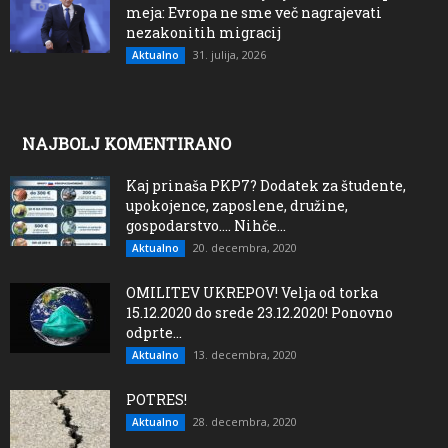
meja: Evropa ne sme več nagrajevati
nezakonitih migracij
31. julija, 2026
Aktualno
NAJBOLJ KOMENTIRANO
Kaj prinaša PKP7? Dodatek za študente,
upokojence, zaposlene, družine,
gospodarstvo…. Nihče...
20. decembra, 2020
Aktualno
OMILITEV UKREPOV! Velja od torka
15.12.2020 do srede 23.12.2020! Ponovno
odprte...
13. decembra, 2020
Aktualno
POTRES!
28. decembra, 2020
Aktualno