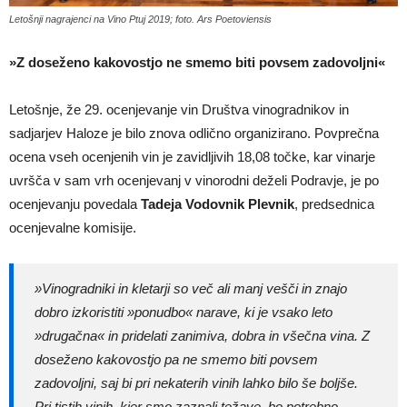
Letošnji nagrajenci na Vino Ptuj 2019; foto. Ars Poetoviensis
»Z doseženo kakovostjo ne smemo biti povsem zadovoljni«
Letošnje, že 29. ocenjevanje vin Društva vinogradnikov in
sadjarjev Haloze je bilo znova odlično organizirano. Povprečna
ocena vseh ocenjenih vin je zavidljivih 18,08 točke, kar vinarje
uvršča v sam vrh ocenjevanj v vinorodni deželi Podravje, je po
ocenjevanju povedala
Tadeja Vodovnik Plevnik
, predsednica
ocenjevalne komisije.
»Vinogradniki in kletarji so več ali manj vešči in znajo
dobro izkoristiti »ponudbo« narave, ki je vsako leto
»drugačna« in pridelati zanimiva, dobra in všečna vina. Z
doseženo kakovostjo pa ne smemo biti povsem
zadovoljni, saj bi pri nekaterih vinih lahko bilo še boljše.
Pri tistih vinih, kjer smo zaznali težave, bo potrebno