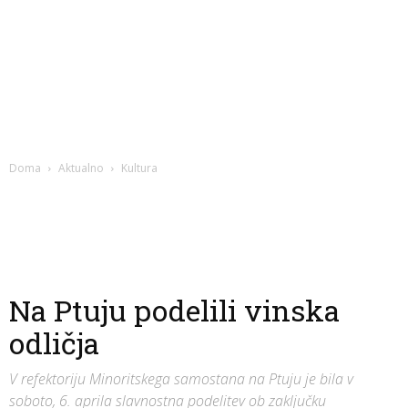
Doma
Aktualno
Kultura
Na Ptuju podelili vinska
odličja
V refektoriju Minoritskega samostana na Ptuju je bila v
soboto, 6. aprila slavnostna podelitev ob zaključku