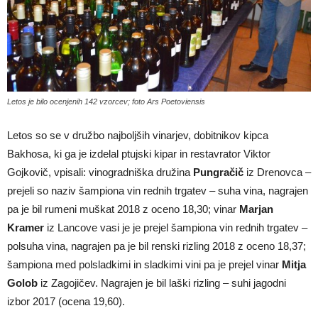
Letos je bilo ocenjenih 142 vzorcev; foto Ars Poetoviensis
Letos so se v družbo najboljših vinarjev, dobitnikov kipca
Bakhosa, ki ga je izdelal ptujski kipar in restavrator Viktor
Gojkovič, vpisali: vinogradniška družina
Pungračič
iz Drenovca –
prejeli so naziv šampiona vin rednih trgatev – suha vina, nagrajen
pa je bil rumeni muškat 2018 z oceno 18,30; vinar
Marjan
Kramer
iz Lancove vasi je je prejel šampiona vin rednih trgatev –
polsuha vina, nagrajen pa je bil renski rizling 2018 z oceno 18,37;
šampiona med polsladkimi in sladkimi vini pa je prejel vinar
Mitja
Golob
iz Zagojičev. Nagrajen je bil laški rizling – suhi jagodni
izbor 2017 (ocena 19,60).