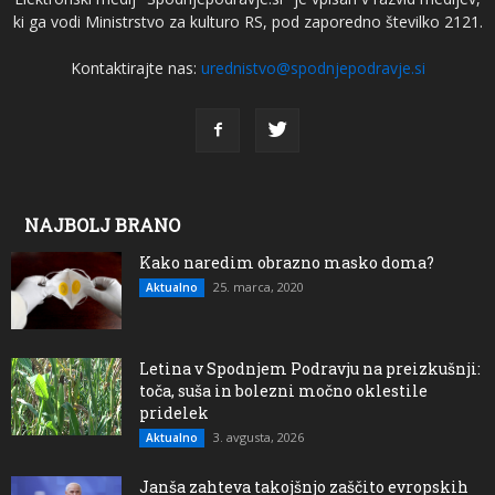
ki ga vodi Ministrstvo za kulturo RS, pod zaporedno številko 2121.
Kontaktirajte nas:
urednistvo@spodnjepodravje.si
NAJBOLJ BRANO
Kako naredim obrazno masko doma?
25. marca, 2020
Aktualno
Letina v Spodnjem Podravju na preizkušnji:
toča, suša in bolezni močno oklestile
pridelek
3. avgusta, 2026
Aktualno
Janša zahteva takojšnjo zaščito evropskih