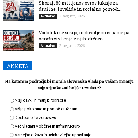
Skoraj 180 milijonov evrov luknje za
družine, invalide in socialno pomoč:...
2. avgusta, 2026
Aktualno
Vodotoki se sušijo, nedovoljeno črpanje pa
ogroža življenje v njih: država...
2. avgusta, 2026
Aktualno
ANKETA
Na katerem področju bi morala slovenska vlada po vašem mnenju
najprej pokazati boljše rezultate?
Nižji davki in manj birokracije
Višje pokojnine in pomoč družinam
Dostopnejše zdravstvo
Več vlaganj v občine in infrastrukturo
Varnejša država in učinkovitejše upravljanje