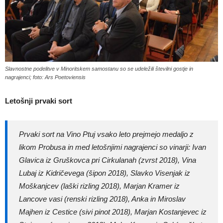
Slavnostne podelitve v Minoritskem samostanu so se udeležili številni gostje in
nagrajenci; foto: Ars Poetoviensis
Letošnji prvaki sort
Prvaki sort na Vino Ptuj vsako leto prejmejo medaljo z
likom Probusa in med letošnjimi nagrajenci so vinarji: Ivan
Glavica iz Gruškovca pri Cirkulanah (zvrst 2018), Vina
Lubaj iz Kidričevega (šipon 2018), Slavko Visenjak iz
Moškanjcev (laški rizling 2018), Marjan Kramer iz
Lancove vasi (renski rizling 2018), Anka in Miroslav
Majhen iz Cestice (sivi pinot 2018), Marjan Kostanjevec iz