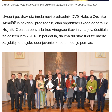
Prvaki sort na Vino Ptuj vsako leto prejmejo medaljo z likom Probusa; foto: TM
Uvodni pozdrav sta imela novi predsednik DVS Haloze
Zvonko
Arnečič
in nekdanji predsednik, član organizacijskega odbora
Edi
Hojnik
. Oba sta pohvalila trud vinogradnikov in vinarjev, čestitala
za odličen letnik 2018 in poudarila, da ima društvo tudi že načrte
za jubilejno ptujsko ocenjevanje, ki bo prihodnjo pomlad.