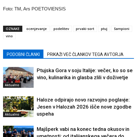
Foto: TM, Ars POETOVIENSIS
OZNAKE
ocenjevanje
podelitev
prvaki-sort
ptuj
šampioni
vino
PODOBNI ČLANKI
PRIKAŽI VEČ ČLANKOV TEGA AVTORJA
Ptujska Gora v soju Italije: večer, ko so se
vino, kulinarika in glasba zlili v doživetje
Aktualno
Haloze odpirajo novo razvojno poglavje:
Jesen v Halozah 2026 išče nove zgodbe
uspeha
Aktualno
Majšperk vabi na konec tedna okusov in
umetnosti: od italijanskega večera do