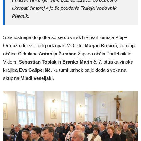
ukrepati čimprej,« je še poudarila
Tadeja Vodovnik
Plevnik
.
Slavnostnega dogodka so se ob vinskih vitezih omizja Ptuj –
Ormož udeležili tudi podžupan MO Ptuj
Marjan Kolarič
, županja
občine Cirkulane
Antonija Žumbar,
župana občin Podlehnik in
Videm,
Sebastian Toplak
in
Branko Marinič
, 7. ptujska vinska
kraljica
Eva Gašperšič
, kulturni utrinek pa je dodala vokalna
skupina
Mladi veseljaki
.