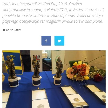
tradicionalne prireditve Vino Ptuj 2019. Društvo
vinogradnikov in sadjarjev Haloze (DVS) je že devetindvajsetič
podelilo bronaste, srebrne in zlate diplome, velika priznanja
ptujskega ocenjevanja ter razglasili prvake sort in šampione.
8. aprila, 2019