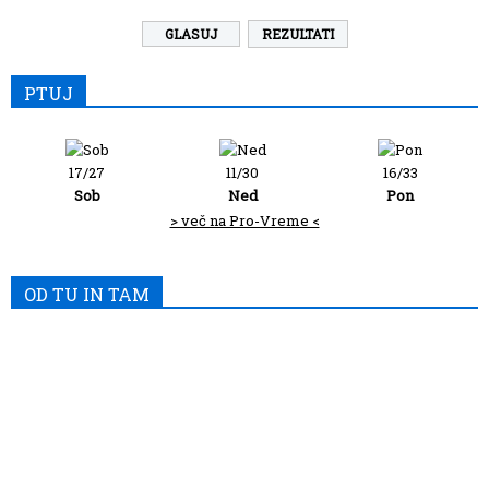
REZULTATI
PTUJ
17/27
11/30
16/33
Sob
Ned
Pon
> več na Pro-Vreme <
OD TU IN TAM