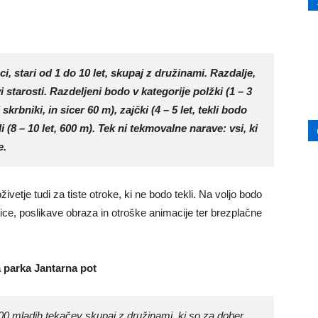
ci, stari od 1 do 10 let, skupaj z družinami. Razdalje,
vi starosti. Razdeljeni bodo v kategorije
polžki
(1 – 3
i skrbniki, in sicer 60 m),
zajčki
(4 – 5 let, tekli bodo
i
(8 – 10 let, 600 m). Tek ni tekmovalne narave: vsi, ki
e.
vetje tudi za tiste otroke, ki ne bodo tekli. Na voljo bodo
vnice, poslikave obraza in otroške animacije ter brezplačne
 parka Jantarna pot
 300 mladih tekačev skupaj z družinami, ki so za dober