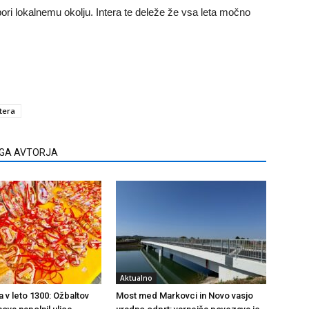
ori lokalnemu okolju. Intera te deleže že vsa leta močno
ntera
EGA AVTORJA
Aktualno
a v leto 1300: Ožbaltov
Most med Markovci in Novo vasjo