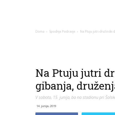
Doma
Spodnje Podravje
Na Ptuju jutri družinski
Na Ptuju jutri d
gibanja, druženj
V soboto, 15. junija, bo na stadionu pri Šolsk
14. junija, 2019