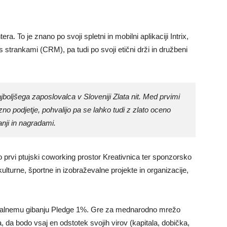
ra. To je znano po svoji spletni in mobilni aplikaciji Intrix,
s strankami (CRM), pa tudi po svoji etični drži in družbeni
jboljšega zaposlovalca v Sloveniji Zlata nit. Med prvimi
ijazno podjetje, pohvalijo pa se lahko tudi z zlato oceno
anji in nagradami.
o prvi ptujski coworking prostor Kreativnica ter sponzorsko
ulturne, športne in izobraževalne projekte in organizacije,
globalnemu gibanju Pledge 1%. Gre za mednarodno mrežo
a, da bodo vsaj en odstotek svojih virov (kapitala, dobička,