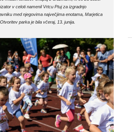
ator v celoti namenil Vrtcu Ptuj za izgradnjo
ravniku med njegovima največjima enotama, Marjetica
tvoritev parka je bila včeraj, 13. junija.