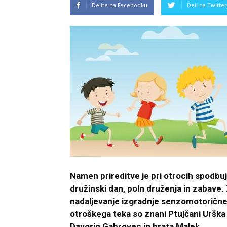
Delite na Facebooku
Deli na Twitter
Namen prireditve je pri otrocih spodbuja
družinski dan, poln druženja in zabave
nadaljevanje izgradnje senzomotorične
otroškega teka so znani Ptujčani Urška
Davorin Gabrovec in brata Malek
.