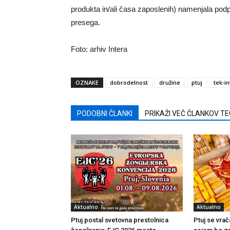
produkta in/ali časa zaposlenih) namenjala podp
presega.
Foto: arhiv Intera
OZNAKE
dobrodelnost
družine
ptuj
tek-i
PODOBNI ČLANKI
PRIKAŽI VEČ ČLANKOV T
Aktualno
Aktualno
Ptuj postal svetovna prestolnica
Ptuj se vrač