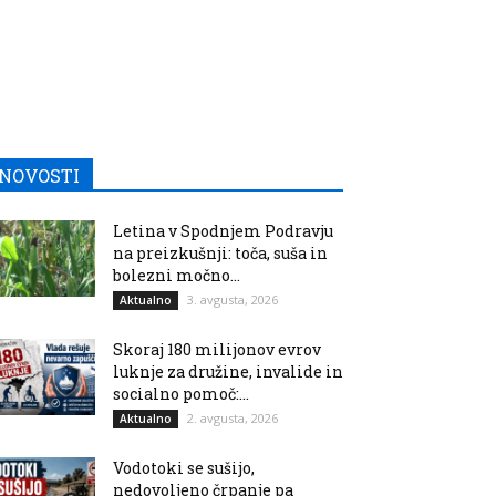
NOVOSTI
Letina v Spodnjem Podravju
na preizkušnji: toča, suša in
bolezni močno...
3. avgusta, 2026
Aktualno
Skoraj 180 milijonov evrov
luknje za družine, invalide in
socialno pomoč:...
2. avgusta, 2026
Aktualno
Vodotoki se sušijo,
nedovoljeno črpanje pa