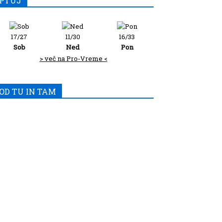
PTUJ
17/27
11/30
16/33
Sob
Ned
Pon
> več na Pro-Vreme <
OD TU IN TAM