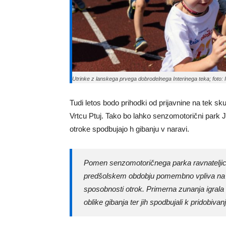
Utrinke z lanskega prvega dobrodelnega Interinega teka; foto: 
Tudi letos bodo prihodki od prijavnine na tek sk
Vrtcu Ptuj. Tako bo lahko senzomotorični park Jan
otroke spodbujajo h gibanju v naravi.
Pomen senzomotoričnega parka ravnateljic
predšolskem obdobju pomembno vpliva na raz
sposobnosti otrok. Primerna zunanja igrala
oblike gibanja ter jih spodbujali k pridobivan