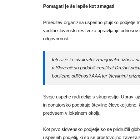
Pomagati je še lepše kot zmagati
Prireditev organizira uspešno ptujsko podjetje Inte
vodilni slovenski rešitvi za upravljanje odnosov 
odgovornosti.
Intera je že dvakratni zmagovalec izbora na
v Sloveniji so pridobili certifikat Družini pr
bonitetne odličnosti AAA ter številnimi prizn
Svoje uspehe radi delijo s skupnostjo. Upravljaj
in donatorsko podpirajo številne človekoljubne, k
predvsem v lokalnem okolju.
Kot prvo slovensko podjetje so se pridružili 
uspešnih podjetij, ki so se prostovoljno zavezal