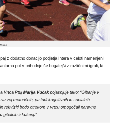
Intera
upaj z dodatno donacijo podjetja Intera v celoti namenjeni
tarna pot v prihodnje še bogatejši z različnimi igrali, ki
a Vrtca Ptuj
Marija Vučak
pojasnjuje tako: “Gibanje v
voj motoričnih, pa tudi kognitivnih in socialnih
 in rekviziti bodo otrokom v vrtcu omogočali naravne
ju gibalnih izkušenj.”