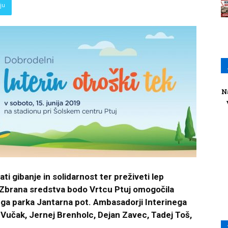
ju
N
ti gibanje in solidarnost ter preživeti lep
. Zbrana sredstva bodo Vrtcu Ptuj omogočila
ga parka Jantarna pot. Ambasadorji Interinega
 Vučak, Jernej Brenholc, Dejan Zavec, Tadej Toš,