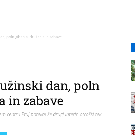
 dan, poln gibanja, druženja in zabave
ružinski dan, poln
a in zabave
em centru Ptuj potekal že drugi Interin otroški tek.