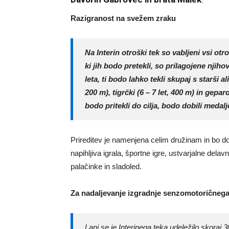
Razigranost na svežem zraku
Na Interin otroški tek so vabljeni vsi otro
ki jih bodo pretekli, so prilagojene njiho
leta, ti bodo lahko tekli skupaj s starši al
200 m),
tigrčki
(6 – 7 let, 400 m) in
gepard
bodo pritekli do cilja, bodo dobili medalj
Prireditev je namenjena celim družinam in bo doži
napihljiva igrala, športne igre, ustvarjalne dela
palačinke in sladoled.
Za nadaljevanje izgradnje senzomotoričnega
Lani se je Interinega teka udeležilo skoraj