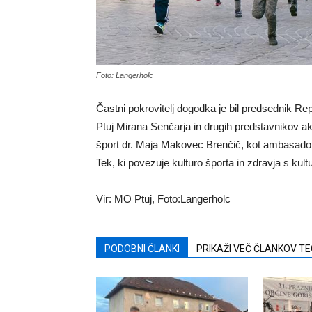
Foto: Langerholc
Častni pokrovitelj dogodka je bil predsednik Re
Ptuj Mirana Senčarja in drugih predstavnikov akt
šport dr. Maja Makovec Brenčič, kot ambasadorji
Tek, ki povezuje kulturo športa in zdravja s kul
Vir: MO Ptuj, Foto:Langerholc
PODOBNI ČLANKI
PRIKAŽI VEČ ČLANKOV T