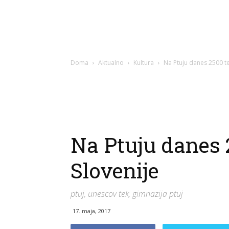
Doma
Aktualno
Kultura
Na Ptuju danes 2500 te
Na Ptuju danes 
Slovenije
ptuj, unescov tek, gimnazija ptuj
17. maja, 2017