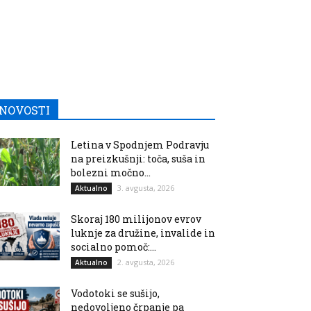
NOVOSTI
Letina v Spodnjem Podravju
na preizkušnji: toča, suša in
bolezni močno...
3. avgusta, 2026
Aktualno
Skoraj 180 milijonov evrov
luknje za družine, invalide in
socialno pomoč:...
2. avgusta, 2026
Aktualno
Vodotoki se sušijo,
nedovoljeno črpanje pa