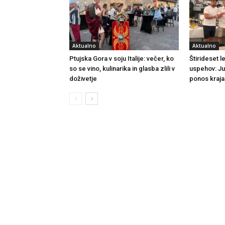
Aktualno
Aktualno
Ptujska Gora v soju Italije: večer, ko
Štirideset le
so se vino, kulinarika in glasba zlili v
uspehov: Ju
doživetje
ponos kraja