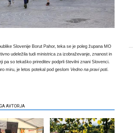
publike Slovenije Borut Pahor, teka se je poleg župana MO
ivno udeležila tudi ministrica za izobraževanje, znanost in
 pa so tekaško prireditev podprli številni znani Slovenci.
turo miru, je letos potekal pod geslom
Vedno na pravi poti
.
EGA AVTORJA