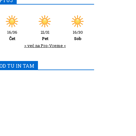
PTUJ
16/36
21/31
16/30
Čet
Pet
Sob
> več na Pro-Vreme <
OD TU IN TAM