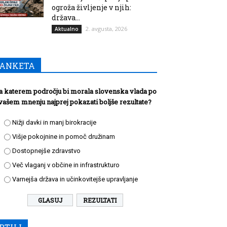
ogroža življenje v njih:
država...
2. avgusta, 2026
Aktualno
ANKETA
a katerem področju bi morala slovenska vlada po
vašem mnenju najprej pokazati boljše rezultate?
Nižji davki in manj birokracije
Višje pokojnine in pomoč družinam
Dostopnejše zdravstvo
Več vlaganj v občine in infrastrukturo
Varnejša država in učinkovitejše upravljanje
REZULTATI