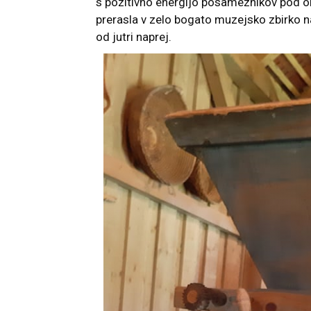
s pozitivno energijo posameznikov pod ok
prerasla v zelo bogato muzejsko zbirko n
od jutri naprej.