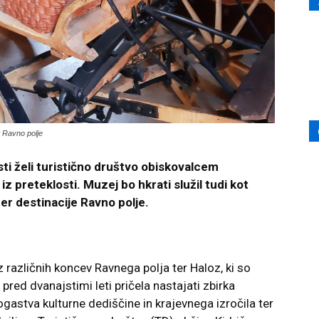
t Ravno polje
ti želi turistično društvo obiskovalcem
 iz preteklosti. Muzej bo hkrati služil tudi kot
er destinacije Ravno polje.
 različnih koncev Ravnega polja ter Haloz, ki so
 pred dvanajstimi leti pričela nastajati zbirka
bogastva kulturne dediščine in krajevnega izročila ter