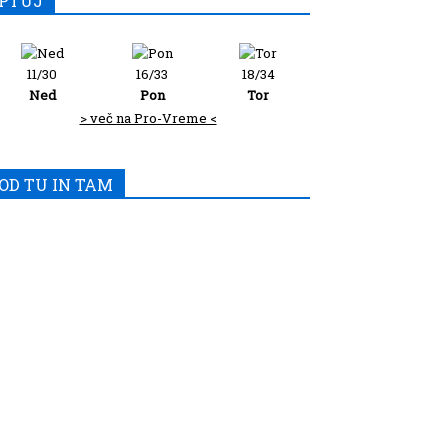
PTUJ
11/30
16/33
18/34
Ned
Pon
Tor
> več na Pro-Vreme <
OD TU IN TAM