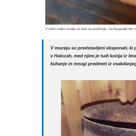
V zbirki veliko orodja za delo na podeželju. Na fotografiji mlin z
V muzeju so predstavljeni eksponati, ki 
v Halozah, med njimi je tudi kočija iz le
kuhanje in mnogi predmeti iz vsakdanjeg