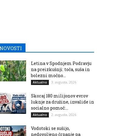
NOVOSTI
Letina v Spodnjem Podravju
na preizkušnji: toča, suša in
bolezni močno...
3. avgusta, 2026
Aktualno
Skoraj 180 milijonov evrov
luknje za družine, invalide in
socialno pomoč:...
2. avgusta, 2026
Aktualno
Vodotoki se sušijo,
nedovoljeno črpanje pa