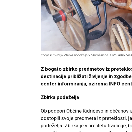
Kočija v muzeju Zbirka podeželja v Starošincah. Foto: arhiv Visi
Z bogato zbirko predmetov iz preteklos
destinacije približati življenje in zgodbe
center informiranja, oziroma INFO cent
Zbirka podeželja
Ob podpori Občine Kidričevo in občanov iz
odstopili svoje predmete iz preteklosti, je
podeželja. Zbirka je v prepletu tradicije, 