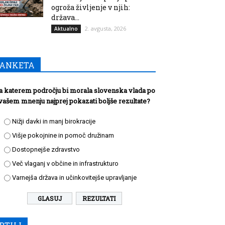
ogroža življenje v njih:
država...
2. avgusta, 2026
Aktualno
ANKETA
a katerem področju bi morala slovenska vlada po
vašem mnenju najprej pokazati boljše rezultate?
Nižji davki in manj birokracije
Višje pokojnine in pomoč družinam
Dostopnejše zdravstvo
Več vlaganj v občine in infrastrukturo
Varnejša država in učinkovitejše upravljanje
REZULTATI