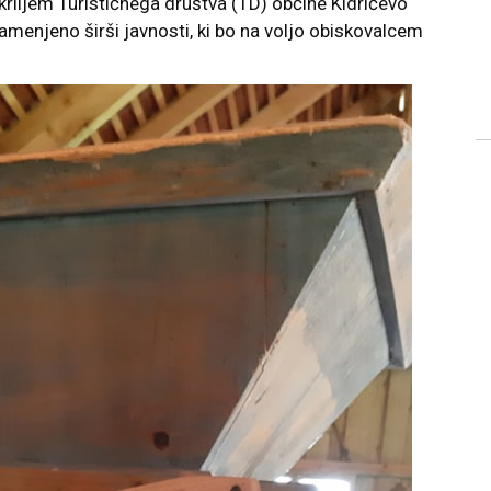
riljem Turističnega društva (TD) občine Kidričevo
amenjeno širši javnosti, ki bo na voljo obiskovalcem