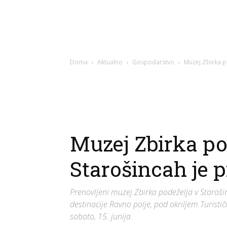
Doma
Aktualno
Gospodarstvo
Muzej Zbirka p
Muzej Zbirka po
Starošincah je 
Prenovljeni muzej Zbirka podeželja v Starošinca
destinacije Ravno polje, pod okriljem Turisti
soboto, 15. junija.