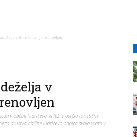
odeželja v Starošincah je prenovljen
deželja v
prenovljen
h v občini Kidričevo, ki leži v osrčju turistične
čnega društva občine Kidričevo odpira svoja vrata v