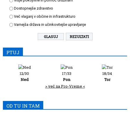
Višje pokojnine in pomoč družinam
Dostopnejše zdravstvo
Več vlaganj v občine in infrastrukturo
Varnejša država in učinkovitejše upravljanje
REZULTATI
PTUJ
12/30
17/33
18/34
Ned
Pon
Tor
> več na Pro-Vreme <
OD TU IN TAM