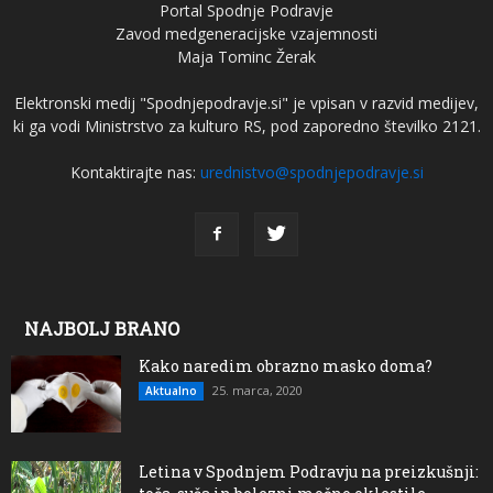
Portal Spodnje Podravje
Zavod medgeneracijske vzajemnosti
Maja Tominc Žerak
Elektronski medij "Spodnjepodravje.si" je vpisan v razvid medijev,
ki ga vodi Ministrstvo za kulturo RS, pod zaporedno številko 2121.
Kontaktirajte nas:
urednistvo@spodnjepodravje.si
NAJBOLJ BRANO
Kako naredim obrazno masko doma?
25. marca, 2020
Aktualno
Letina v Spodnjem Podravju na preizkušnji: