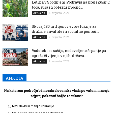
Letina v Spodnjem Podravju na preizkušnji:
toča, suša in bolezni močno...
3. avgusta, 2026
Aktualno
Skoraj 180 milijonov evrov luknje za
družine, invalide in socialno pomoč:...
2. avgusta, 2026
Aktualno
Vodotoki se sušijo, nedovoljeno črpanje pa
ogroža življenje v njih: država...
2. avgusta, 2026
Aktualno
ANKETA
Na katerem področju bi morala slovenska vlada po vašem mnenju
najprej pokazati boljše rezultate?
Nižji davki in manj birokracije