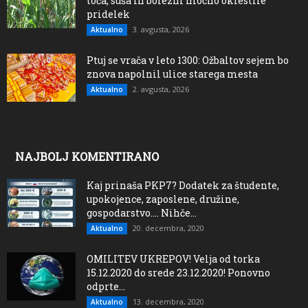
toča, suša in bolezni močno oklestile
pridelek
3. avgusta, 2026
Aktualno
Ptuj se vrača v leto 1300: Ožbaltov sejem bo
znova napolnil ulice starega mesta
2. avgusta, 2026
Aktualno
NAJBOLJ KOMENTIRANO
Kaj prinaša PKP7? Dodatek za študente,
upokojence, zaposlene, družine,
gospodarstvo…. Nihče...
20. decembra, 2020
Aktualno
OMILITEV UKREPOV! Velja od torka
15.12.2020 do srede 23.12.2020! Ponovno
odprte...
13. decembra, 2020
Aktualno