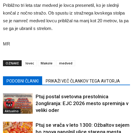
Približno tri leta star medved je lovca presenetil, ko je slednji
končal z nočno stražo. Ob spustu iz stražnega lovskega stolpa
se je namreč medved lovcu približal na manj kot 20 metrov, ta pa
se ga je ubranil s strelom.
MR
OZNAKE
lovec
Makole
medved
PODOBNI ČLANKI
PRIKAŽI VEČ ČLANKOV TEGA AVTORJA
Ptuj postal svetovna prestolnica
žongliranja: EJC 2026 mesto spreminja v
veliki oder
Aktualno
Ptuj se vrača v leto 1300: Ožbaltov sejem
bo znova napolnil ulice starega mesta