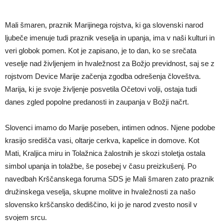
Mali šmaren, praznik Marijinega rojstva, ki ga slovenski narod
ljubeče imenuje tudi praznik veselja in upanja, ima v naši kulturi in
veri globok pomen. Kot je zapisano, je to dan, ko se srečata
veselje nad življenjem in hvaležnost za Božjo previdnost, saj se z
rojstvom Device Marije začenja zgodba odrešenja človeštva.
Marija, ki je svoje življenje posvetila Očetovi volji, ostaja tudi
danes zgled popolne predanosti in zaupanja v Božji načrt.
Slovenci imamo do Marije poseben, intimen odnos. Njene podobe
krasijo središča vasi, oltarje cerkva, kapelice in domove. Kot
Mati, Kraljica miru in Tolažnica žalostnih je skozi stoletja ostala
simbol upanja in tolažbe, še posebej v času preizkušenj. Po
navedbah Krščanskega foruma SDS je Mali šmaren zato praznik
družinskega veselja, skupne molitve in hvaležnosti za našo
slovensko krščansko dediščino, ki jo je narod zvesto nosil v
svojem srcu.