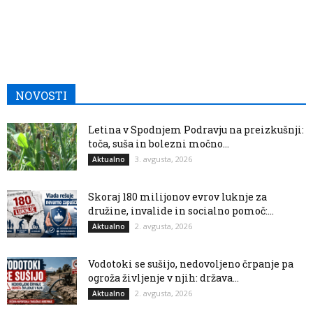
NOVOSTI
Letina v Spodnjem Podravju na preizkušnji:
toča, suša in bolezni močno...
3. avgusta, 2026
Aktualno
Skoraj 180 milijonov evrov luknje za
družine, invalide in socialno pomoč:...
2. avgusta, 2026
Aktualno
Vodotoki se sušijo, nedovoljeno črpanje pa
ogroža življenje v njih: država...
2. avgusta, 2026
Aktualno