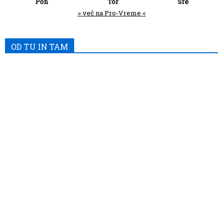
Pon
Tor
Sre
> več na Pro-Vreme <
OD TU IN TAM