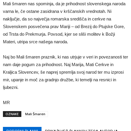
Mali šmaren nas spominja, da je prihodnost slovenskega naroda
varna le, če ostane zasidrana v krščanskih vrednotah. Ni
naključje, da so največja romarska središča in cerkve na
Slovenskem posvečena prav Mariji – od Brezij do Ptujske Gore,
od Trsta do Prekmurja. Povsod, kjer se sliši molitev k Božji
Materi, utripa srce našega naroda.
Naj bo Mali šmaren praznik, ki nas utrjuje v veri in povezanosti ter
nam daje pogum za prihodnost. Naj Marija, Mati Cerkve in
Kraljica Slovencev, še naprej spremlja svoj narod ter mu izprosi
mir, upanje in moč za gradnjo družbe, ki temelji na resnici in
ljubezni.
MR
OZNAKE
Mali Šmaren