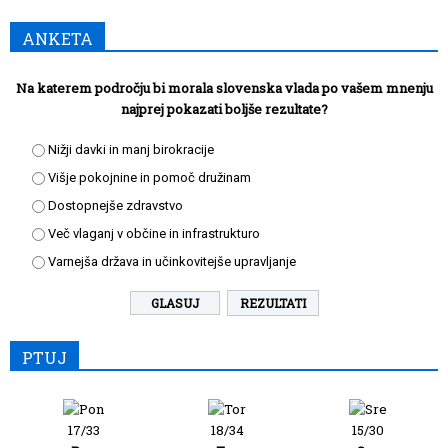
ANKETA
Na katerem področju bi morala slovenska vlada po vašem mnenju
najprej pokazati boljše rezultate?
Nižji davki in manj birokracije
Višje pokojnine in pomoč družinam
Dostopnejše zdravstvo
Več vlaganj v občine in infrastrukturo
Varnejša država in učinkovitejše upravljanje
REZULTATI
PTUJ
17/33
18/34
15/30