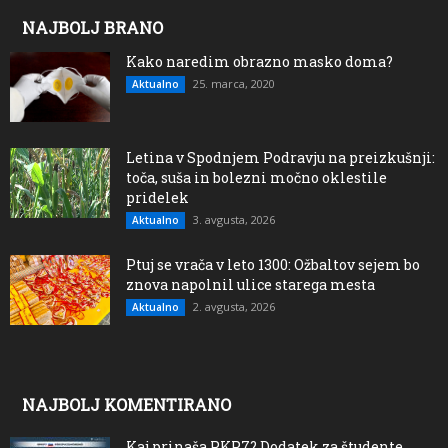
NAJBOLJ BRANO
Kako naredim obrazno masko doma?
25. marca, 2020
Aktualno
Letina v Spodnjem Podravju na preizkušnji:
toča, suša in bolezni močno oklestile
pridelek
3. avgusta, 2026
Aktualno
Ptuj se vrača v leto 1300: Ožbaltov sejem bo
znova napolnil ulice starega mesta
2. avgusta, 2026
Aktualno
NAJBOLJ KOMENTIRANO
Kaj prinaša PKP7? Dodatek za študente,