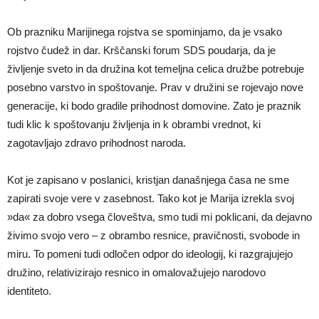
Ob prazniku Marijinega rojstva se spominjamo, da je vsako
rojstvo čudež in dar. Krščanski forum SDS poudarja, da je
življenje sveto in da družina kot temeljna celica družbe potrebuje
posebno varstvo in spoštovanje. Prav v družini se rojevajo nove
generacije, ki bodo gradile prihodnost domovine. Zato je praznik
tudi klic k spoštovanju življenja in k obrambi vrednot, ki
zagotavljajo zdravo prihodnost naroda.
Kot je zapisano v poslanici, kristjan današnjega časa ne sme
zapirati svoje vere v zasebnost. Tako kot je Marija izrekla svoj
»da« za dobro vsega človeštva, smo tudi mi poklicani, da dejavno
živimo svojo vero – z obrambo resnice, pravičnosti, svobode in
miru. To pomeni tudi odločen odpor do ideologij, ki razgrajujejo
družino, relativizirajo resnico in omalovažujejo narodovo
identiteto.