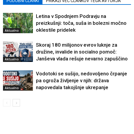
PODOBNI ČLANKI
PRIKAŽI VEČ ČLANKOV TEGA AVTORJA
Letina v Spodnjem Podravju na
preizkušnji: toča, suša in bolezni močno
oklestile pridelek
Aktualno
Skoraj 180 milijonov evrov luknje za
družine, invalide in socialno pomoč:
Janševa vlada rešuje nevarno zapuščino
Aktualno
Vodotoki se sušijo, nedovoljeno črpanje
pa ogroža življenje v njih: država
napovedala takojšnje ukrepanje
Aktualno