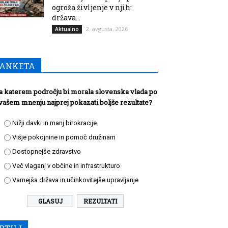
ogroža življenje v njih:
država...
2. avgusta, 2026
Aktualno
ANKETA
a katerem področju bi morala slovenska vlada po
vašem mnenju najprej pokazati boljše rezultate?
Nižji davki in manj birokracije
Višje pokojnine in pomoč družinam
Dostopnejše zdravstvo
Več vlaganj v občine in infrastrukturo
Varnejša država in učinkovitejše upravljanje
REZULTATI