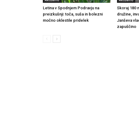
Aktualno
Aktualno
Letina v Spodnjem Podravju na
Skoraj 180 m
preizkušnji: toča, suša in bolezni
družine, inv
močno oklestile pridelek
Janševa vla
zapuščino