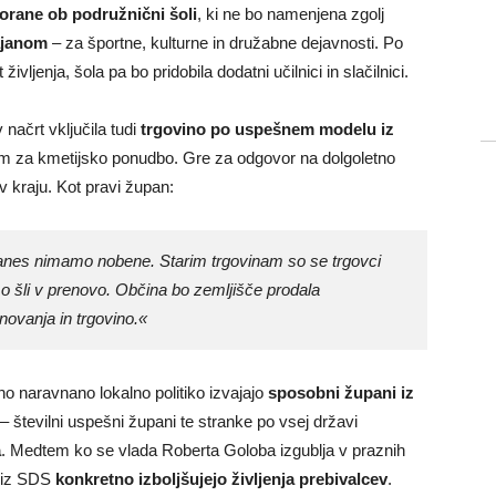
orane ob podružnični šoli
, ki ne bo namenjena zgolj
ajanom
– za športne, kulturne in družabne dejavnosti. Po
ljenja, šola pa bo pridobila dodatni učilnici in slačilnici.
 načrt vključila tudi
trgovino po uspešnem modelu iz
orom za kmetijsko ponudbo. Gre za odgovor na dolgoletno
 kraju. Kot pravi župan:
 danes nimamo nobene. Starim trgovinam so se trgovci
mo šli v prenovo. Občina bo zemljišče prodala
tanovanja in trgovino.«
no naravnano lokalno politiko izvajajo
sposobni župani iz
– številni uspešni župani te stranke po vsej državi
a
. Medtem ko se vlada Roberta Goloba izgublja v praznih
ji iz SDS
konkretno izboljšujejo življenja prebivalcev
.