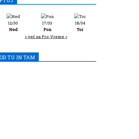
PTUJ
12/30
17/33
18/34
Ned
Pon
Tor
> več na Pro-Vreme <
OD TU IN TAM