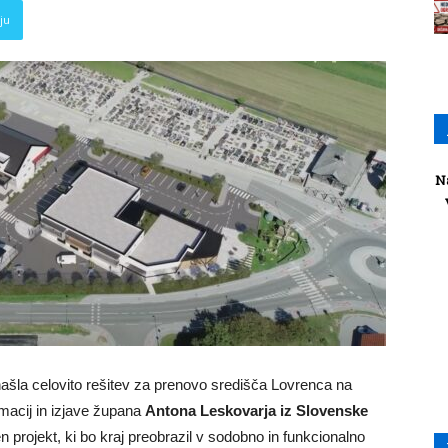
ju
N
našla celovito rešitev za prenovo središča Lovrenca na
rmacij in izjave župana
Antona Leskovarja iz Slovenske
n projekt, ki bo kraj preobrazil v sodobno in funkcionalno