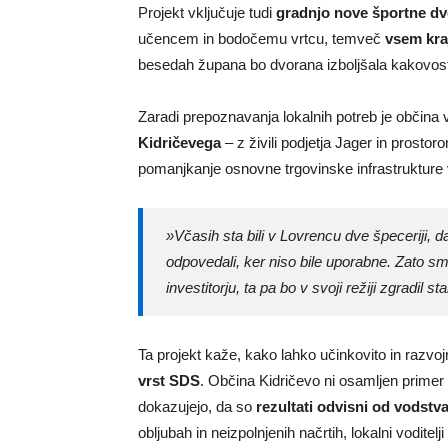
Projekt vključuje tudi
gradnjo nove športne dv
učencem in bodočemu vrtcu, temveč
vsem kr
besedah župana bo dvorana izboljšala kakovost živ
Zaradi prepoznavanja lokalnih potreb je občina v
Kidričevega
– z živili podjetja Jager in prost
pomanjkanje osnovne trgovinske infrastrukture v
»Včasih sta bili v Lovrencu dve špeceriji,
odpovedali, ker niso bile uporabne. Zato s
investitorju, ta pa bo v svoji režiji zgradil s
Ta projekt kaže, kako lahko učinkovito in razvoj
vrst SDS
. Občina Kidričevo ni osamljen primer 
dokazujejo, da so
rezultati odvisni od vodstv
obljubah in neizpolnjenih načrtih, lokalni voditel