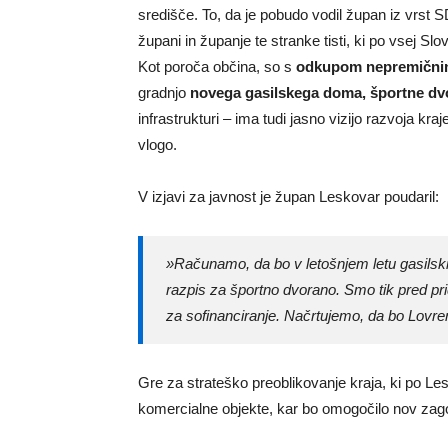
središče. To, da je pobudo vodil župan iz vrst 
župani in županje te stranke tisti, ki po vsej Slo
Kot poroča občina, so s
odkupom nepremičnin
gradnjo
novega gasilskega doma, športne dv
infrastrukturi – ima tudi jasno vizijo razvoja k
vlogo.
V izjavi za javnost je župan Leskovar poudaril:
»Računamo, da bo v letošnjem letu gasilsk
razpis za športno dvorano. Smo tik pred prid
za sofinanciranje. Načrtujemo, da bo Lovre
Gre za strateško preoblikovanje kraja, ki po Le
komercialne objekte, kar bo omogočilo nov zag