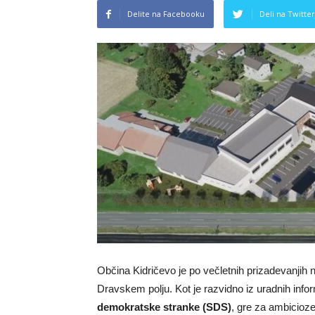
Delite na Facebooku
Deli na Twitter
Občina Kidričevo je po večletnih prizadevanjih 
Dravskem polju. Kot je razvidno iz uradnih info
demokratske stranke (SDS)
, gre za ambicioze