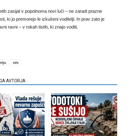
tih zasijal v popolnoma novi luči – ne zaradi prazne
i, ki jo premorejo le izkušeni voditelji. In prav zato je
ni ravni – v rokah tistih, ki znajo voditi.
olju
sds
EGA AVTORJA