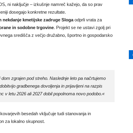
SDS, ni naključje – izkušnje namreč kažejo, da so prav
veniji dosegajo konkretne rezultate.
 nekdanje kmetijske zadruge Sloga
odprli vrata za
orane in sodobne trgovine
. Projekt se ne ustavi zgolj pri
rajevnega središča z večjo družabno, športno in gospodarsko
i dom zgrajen pod streho. Naslednje leto pa načrtujemo
obitvijo gradbenega dovoljenja in prijavljeni na razpis
nc v letu 2026 ali 2027 dobil popolnoma novo podobo.«
skovarjevih besedah vključuje tudi stanovanja in
on za lokalno skupnost.