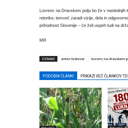
Lovrenc na Dravskem polju bo že v naslednjih le
retorike, temveč zaradi vizije, dela in odgovornost
prihodnost Slovenije – če želi uspeh tudi na držav
MR
OZNAKE
anton-leskovar
lovrenc-na-dravskem-p
PODOBNI ČLANKI
PRIKAŽI VEČ ČLANKOV T