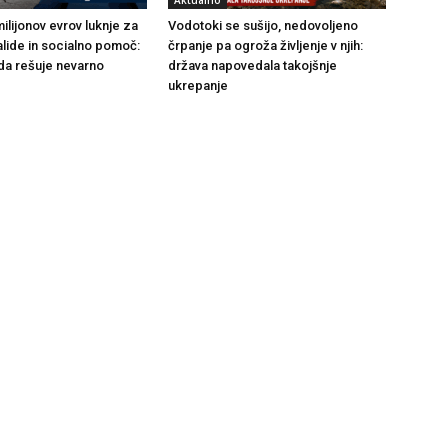
Aktualno
ilijonov evrov luknje za
Vodotoki se sušijo, nedovoljeno
alide in socialno pomoč:
črpanje pa ogroža življenje v njih:
da rešuje nevarno
država napovedala takojšnje
ukrepanje