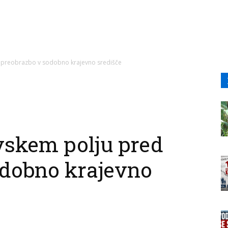
 preobrazbo v sodobno krajevno središče
vskem polju pred
odobno krajevno