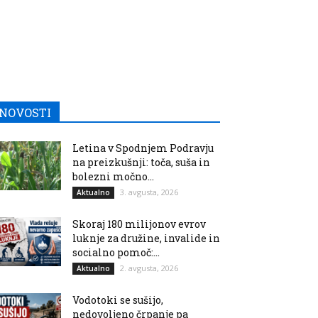
NOVOSTI
Letina v Spodnjem Podravju
na preizkušnji: toča, suša in
bolezni močno...
3. avgusta, 2026
Aktualno
Skoraj 180 milijonov evrov
luknje za družine, invalide in
socialno pomoč:...
2. avgusta, 2026
Aktualno
Vodotoki se sušijo,
nedovoljeno črpanje pa