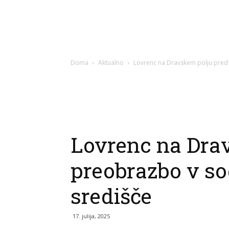
Doma
Aktualno
Lovrenc na Dravskem polju pred
Lovrenc na Dra
preobrazbo v s
središče
17. julija, 2025