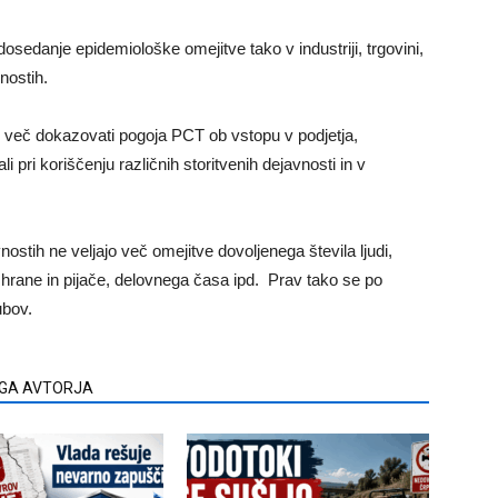
sedanje epidemiološke omejitve tako v industriji, trgovini,
nostih.
 več dokazovati pogoja PCT ob vstopu v podjetja,
li pri koriščenju različnih storitvenih dejavnosti in v
avnostih ne veljajo več omejitve dovoljenega števila ljudi,
 hrane in pijače, delovnega časa ipd. Prav tako se po
ubov.
EGA AVTORJA