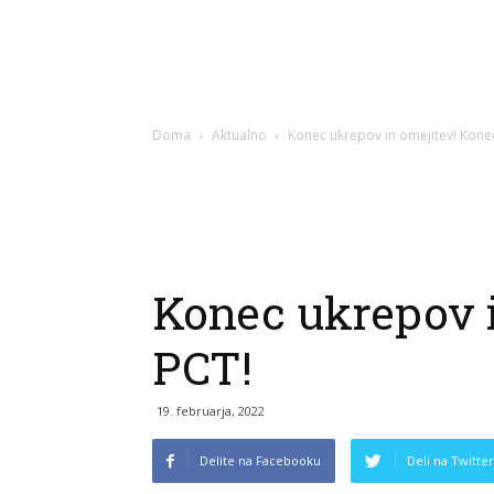
Doma
Aktualno
Konec ukrepov in omejitev! Kone
Konec ukrepov i
PCT!
19. februarja, 2022
Delite na Facebooku
Deli na Twitter