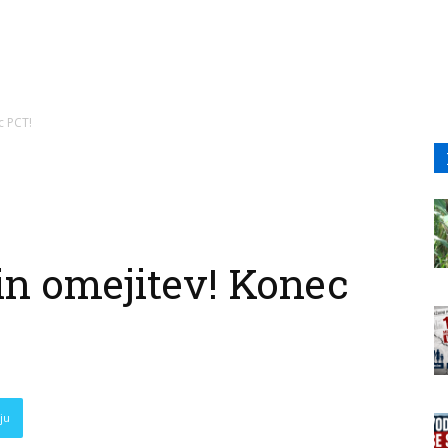
c PCT!
n omejitev! Konec
ju