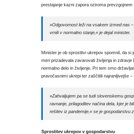
prestajanje kazni zapora oziroma prevzgojnem
»Odgovornost leži na vsakem izmed nas – 
vrnili v normalno stanje,« je dejal minister.
Minister je ob sprostitvi ukrepov spomnil, da si j
meri prizadevala zavarovati življenja in zdravje 
normalno delo in življenje. Pri tem smo državlj
pravočasnimi ukrepi ter zaščitili najranljivejše –
»Zahvaljujem pa se tudi slovenskemu gosp
ravnanje, prilagoditev načina dela, kjer je b
rešitev iz pandemije,« se je gospodarstvu z
Sprostitev ukrepov v gospodarstvu