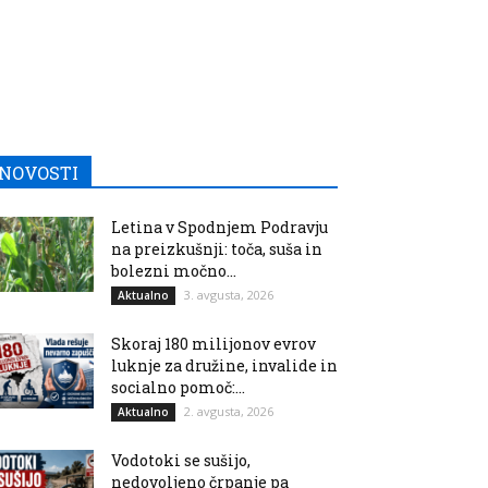
NOVOSTI
Letina v Spodnjem Podravju
na preizkušnji: toča, suša in
bolezni močno...
3. avgusta, 2026
Aktualno
Skoraj 180 milijonov evrov
luknje za družine, invalide in
socialno pomoč:...
2. avgusta, 2026
Aktualno
Vodotoki se sušijo,
nedovoljeno črpanje pa