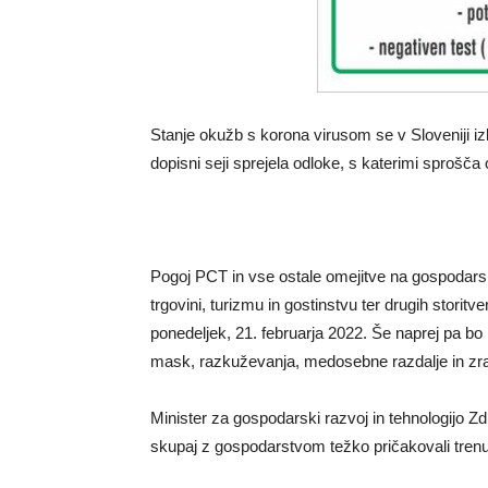
Stanje okužb s korona virusom se v Sloveniji izb
dopisni seji sprejela odloke, s katerimi sprošč
Pogoj PCT in vse ostale omejitve na gospodars
trgovini, turizmu in gostinstvu ter drugih storitv
ponedeljek, 21. februarja 2022. Še naprej pa bo
mask, razkuževanja, medosebne razdalje in zra
Minister za gospodarski razvoj in tehnologijo Z
skupaj z gospodarstvom težko pričakovali tren