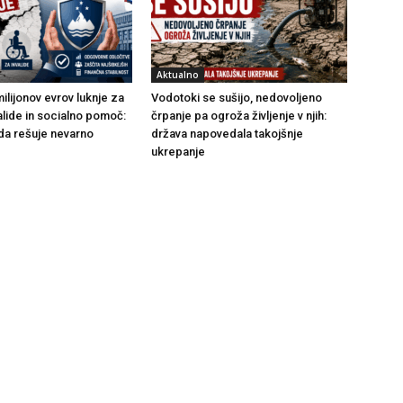
Aktualno
ilijonov evrov luknje za
Vodotoki se sušijo, nedovoljeno
alide in socialno pomoč:
črpanje pa ogroža življenje v njih:
da rešuje nevarno
država napovedala takojšnje
ukrepanje