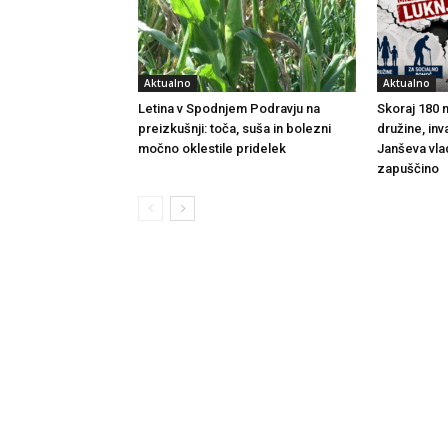
Aktualno
Aktualno
Letina v Spodnjem Podravju na
Skoraj 180 m
preizkušnji: toča, suša in bolezni
družine, inv
močno oklestile pridelek
Janševa vla
zapuščino