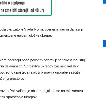
oljšuje, zato je Vlada RS na včerajšnji seji in današnji
a omejitvene epidemiološke ukrepe.
kem področju bodo povsem odpravljene tako v industriji,
enih dejavnostih. Sprostitve ukrepov začnejo veljati v
 potrebno upoštevati splošna pravila uporabe zaščitnih
čenja prostorov.
dravko Počivalšek je ob tem dejal, da so na ministrstvu
utek sproščanja ukrepov.