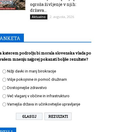
ogroža življenje v njih:
država...
2. avgusta, 2026
Aktualno
ANKETA
a katerem področju bi morala slovenska vlada po
vašem mnenju najprej pokazati boljše rezultate?
Nižji davki in manj birokracije
Višje pokojnine in pomoč družinam
Dostopnejše zdravstvo
Več vlaganj v občine in infrastrukturo
Varnejša država in učinkovitejše upravljanje
REZULTATI