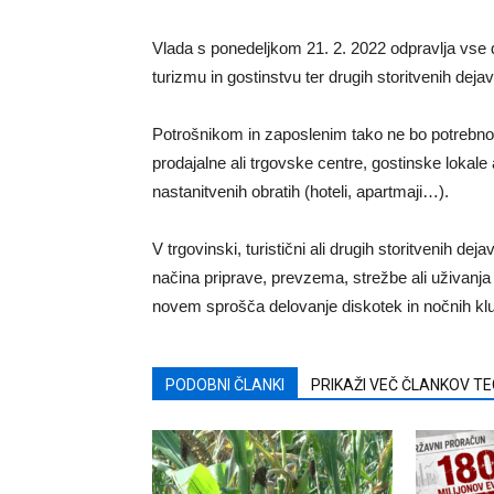
Vlada s ponedeljkom 21. 2. 2022 odpravlja vse do
turizmu in gostinstvu ter drugih storitvenih dejav
Potrošnikom in zaposlenim tako ne bo potrebno
prodajalne ali trgovske centre, gostinske lokale a
nastanitvenih obratih (hoteli, apartmaji…).
V trgovinski, turistični ali drugih storitvenih dej
načina priprave, prevzema, strežbe ali uživanja
novem sprošča delovanje diskotek in nočnih kl
PODOBNI ČLANKI
PRIKAŽI VEČ ČLANKOV T