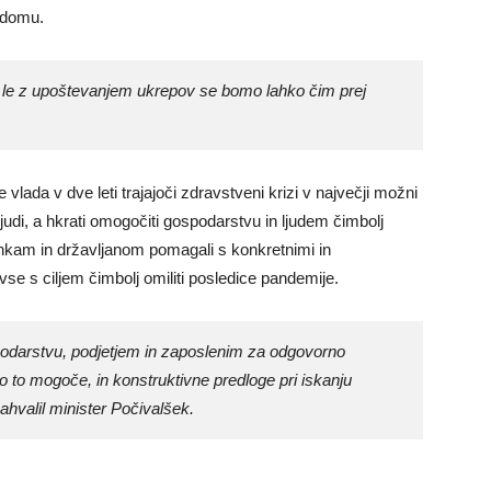
 domu.
le z upoštevanjem ukrepov se bomo lahko čim prej
e vlada v dve leti trajajoči zdravstveni krizi v največji možni
ljudi, a hkrati omogočiti gospodarstvu in ljudem čimbolj
ankam in državljanom pomagali s konkretnimi in
 vse s ciljem čimbolj omiliti posledice pandemije.
odarstvu, podjetjem in zaposlenim za odgovorno
ilo to mogoče, in konstruktivne predloge pri iskanju
ahvalil minister Počivalšek.