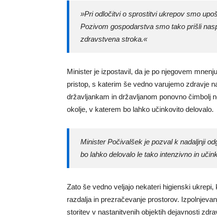
»Pri odločitvi o sprostitvi ukrepov smo upo
Pozivom gospodarstva smo tako prišli naspro
zdravstvena stroka.«
Minister je izpostavil, da je po njegovem mnenj
pristop, s katerim še vedno varujemo zdravje n
državljankam in državljanom ponovno čimbolj 
okolje, v katerem bo lahko učinkovito delovalo.
Minister Počivalšek je pozval k nadaljnji 
bo lahko delovalo le tako intenzivno in učin
Zato še vedno veljajo nekateri higienski ukrepi
razdalja in prezračevanje prostorov. Izpolnjev
storitev v nastanitvenih objektih dejavnosti zdr