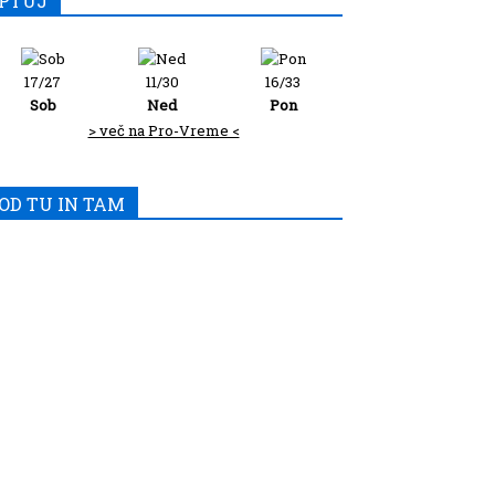
PTUJ
17/27
11/30
16/33
Sob
Ned
Pon
> več na Pro-Vreme <
OD TU IN TAM