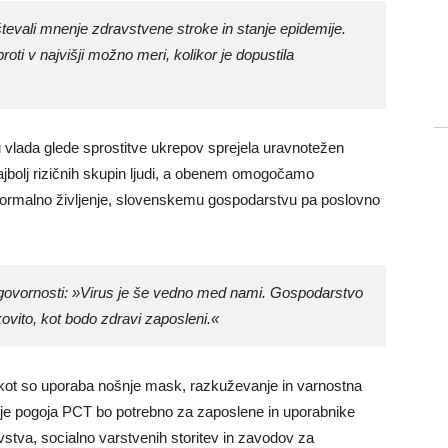
števali mnenje zdravstvene stroke in stanje epidemije.
ti v najvišji možno meri, kolikor je dopustila
u vlada glede sprostitve ukrepov sprejela uravnotežen
ajbolj rizičnih skupin ljudi, a obenem omogočamo
normalno življenje, slovenskemu gospodarstvu pa poslovno
odgovornosti: »Virus je še vedno med nami. Gospodarstvo
kovito, kot bodo zdravi zaposleni.«
, kot so uporaba nošnje mask, razkuževanje in varnostna
anje pogoja PCT bo potrebno za zaposlene in uporabnike
avstva, socialno varstvenih storitev in zavodov za