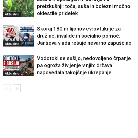
preizkušnji: toča, suša in bolezni močno
oklestile pridelek
Aktualno
Skoraj 180 milijonov evrov luknje za
družine, invalide in socialno pomoč:
Janševa vlada rešuje nevarno zapuščino
Aktualno
Vodotoki se sušijo, nedovoljeno črpanje
pa ogroža življenje v njih: država
napovedala takojšnje ukrepanje
Aktualno