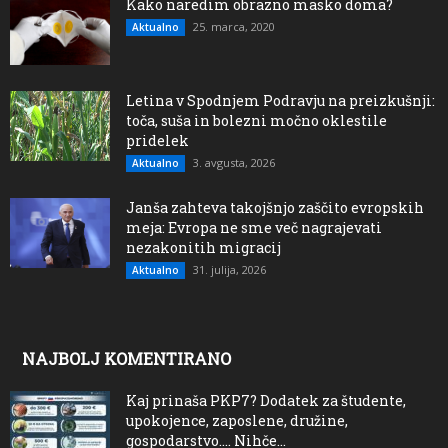
Kako naredim obrazno masko doma?
25. marca, 2020
Aktualno
Letina v Spodnjem Podravju na preizkušnji:
toča, suša in bolezni močno oklestile
pridelek
3. avgusta, 2026
Aktualno
Janša zahteva takojšnjo zaščito evropskih
meja: Evropa ne sme več nagrajevati
nezakonitih migracij
31. julija, 2026
Aktualno
NAJBOLJ KOMENTIRANO
Kaj prinaša PKP7? Dodatek za študente,
upokojence, zaposlene, družine,
gospodarstvo…. Nihče...