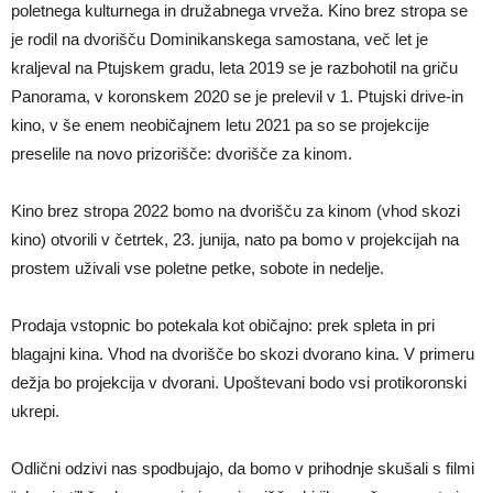
poletnega kulturnega in družabnega vrveža. Kino brez stropa se
je rodil na dvorišču Dominikanskega samostana, več let je
kraljeval na Ptujskem gradu, leta 2019 se je razbohotil na griču
Panorama, v koronskem 2020 se je prelevil v 1. Ptujski drive-in
kino, v še enem neobičajnem letu 2021 pa so se projekcije
preselile na novo prizorišče: dvorišče za kinom.
Kino brez stropa 2022 bomo na dvorišču za kinom (vhod skozi
kino) otvorili v četrtek, 23. junija, nato pa bomo v projekcijah na
prostem uživali vse poletne petke, sobote in nedelje.
Prodaja vstopnic bo potekala kot običajno: prek spleta in pri
blagajni kina. Vhod na dvorišče bo skozi dvorano kina. V primeru
dežja bo projekcija v dvorani. Upoštevani bodo vsi protikoronski
ukrepi.
Odlični odzivi nas spodbujajo, da bomo v prihodnje skušali s filmi