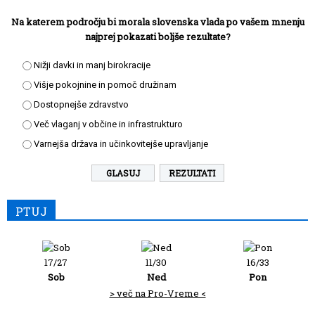
Na katerem področju bi morala slovenska vlada po vašem mnenju
najprej pokazati boljše rezultate?
Nižji davki in manj birokracije
Višje pokojnine in pomoč družinam
Dostopnejše zdravstvo
Več vlaganj v občine in infrastrukturo
Varnejša država in učinkovitejše upravljanje
REZULTATI
PTUJ
17/27
11/30
16/33
Sob
Ned
Pon
> več na Pro-Vreme <