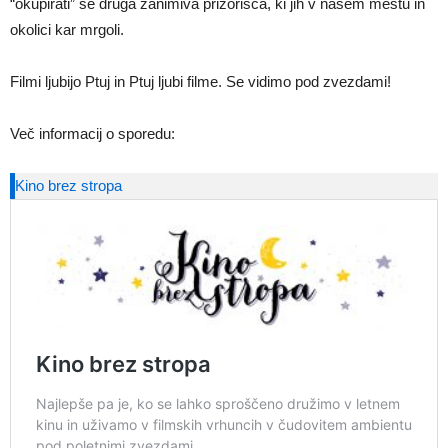
“okupirati” še druga zanimiva prizorišča, ki jih v našem mestu in
okolici kar mrgoli.
Filmi ljubijo Ptuj in Ptuj ljubi filme. Se vidimo pod zvezdami!
Več informacij o sporedu:
Kino brez stropa