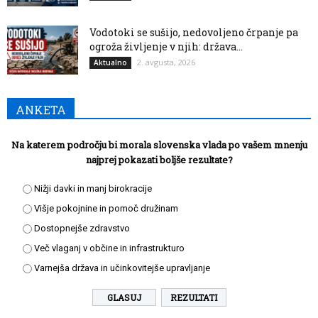
Vodotoki se sušijo, nedovoljeno črpanje pa
ogroža življenje v njih: država...
2. avgusta, 2026
Aktualno
ANKETA
Na katerem področju bi morala slovenska vlada po vašem mnenju
najprej pokazati boljše rezultate?
Nižji davki in manj birokracije
Višje pokojnine in pomoč družinam
Dostopnejše zdravstvo
Več vlaganj v občine in infrastrukturo
Varnejša država in učinkovitejše upravljanje
REZULTATI