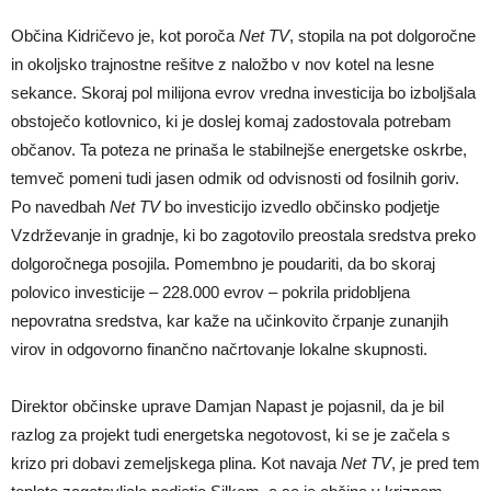
Občina Kidričevo je, kot poroča
Net TV
, stopila na pot dolgoročne
in okoljsko trajnostne rešitve z naložbo v nov kotel na lesne
sekance. Skoraj pol milijona evrov vredna investicija bo izboljšala
obstoječo kotlovnico, ki je doslej komaj zadostovala potrebam
občanov. Ta poteza ne prinaša le stabilnejše energetske oskrbe,
temveč pomeni tudi jasen odmik od odvisnosti od fosilnih goriv.
Po navedbah
Net TV
bo investicijo izvedlo občinsko podjetje
Vzdrževanje in gradnje, ki bo zagotovilo preostala sredstva preko
dolgoročnega posojila. Pomembno je poudariti, da bo skoraj
polovico investicije – 228.000 evrov – pokrila pridobljena
nepovratna sredstva, kar kaže na učinkovito črpanje zunanjih
virov in odgovorno finančno načrtovanje lokalne skupnosti.
Direktor občinske uprave Damjan Napast je pojasnil, da je bil
razlog za projekt tudi energetska negotovost, ki se je začela s
krizo pri dobavi zemeljskega plina. Kot navaja
Net TV
, je pred tem