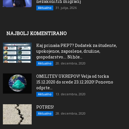
nezakonitih migracij
31. julija, 2026
Aktualno
NAJBOLJ KOMENTIRANO
Kaj prinaša PKP7? Dodatek za študente,
upokojence, zaposlene, družine,
gospodarstvo…. Nihče...
20. decembra, 2020
Aktualno
OMILITEV UKREPOV! Velja od torka
15.12.2020 do srede 23.12.2020! Ponovno
odprte...
13. decembra, 2020
Aktualno
POTRES!
28. decembra, 2020
Aktualno