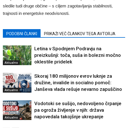
sledile tudi druge občine – s ciljem zagotavljanja stabilnosti,
trajnosti in energetske neodvisnosti.
PODOBNI ČLANKI
PRIKAŽI VEČ ČLANKOV TEGA AVTORJA
Letina v Spodnjem Podravju na
preizkušnji: toča, suša in bolezni močno
oklestile pridelek
Aktualno
Skoraj 180 milijonov evrov luknje za
družine, invalide in socialno pomoč:
Janševa vlada rešuje nevarno zapuščino
Aktualno
Vodotoki se sušijo, nedovoljeno črpanje
pa ogroža življenje v njih: država
napovedala takojšnje ukrepanje
Aktualno