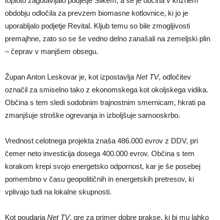
toploto zagotavljalo podjetje Silkem, a se je občina v kriznem
obdobju odločila za prevzem biomasne kotlovnice, ki jo je
uporabljalo podjetje Revital. Kljub temu so bile zmogljivosti
premajhne, zato so se še vedno delno zanašali na zemeljski plin
– čeprav v manjšem obsegu.
Župan Anton Leskovar je, kot izpostavlja
Net TV
, odločitev
označil za smiselno tako z ekonomskega kot okoljskega vidika.
Občina s tem sledi sodobnim trajnostnim smernicam, hkrati pa
zmanjšuje stroške ogrevanja in izboljšuje samooskrbo.
Vrednost celotnega projekta znaša 486.000 evrov z DDV, pri
čemer neto investicija dosega 400.000 evrov. Občina s tem
korakom krepi svojo energetsko odpornost, kar je še posebej
pomembno v času geopolitičnih in energetskih pretresov, ki
vplivajo tudi na lokalne skupnosti.
Kot poudarja
Net TV
, gre za primer dobre prakse, ki bi mu lahko