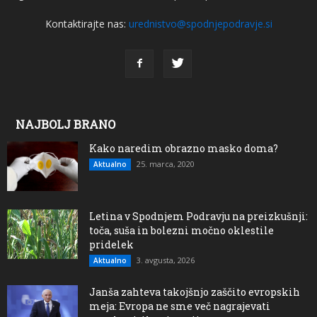
Kontaktirajte nas:
urednistvo@spodnjepodravje.si
NAJBOLJ BRANO
Kako naredim obrazno masko doma?
25. marca, 2020
Aktualno
Letina v Spodnjem Podravju na preizkušnji:
toča, suša in bolezni močno oklestile
pridelek
3. avgusta, 2026
Aktualno
Janša zahteva takojšnjo zaščito evropskih
meja: Evropa ne sme več nagrajevati