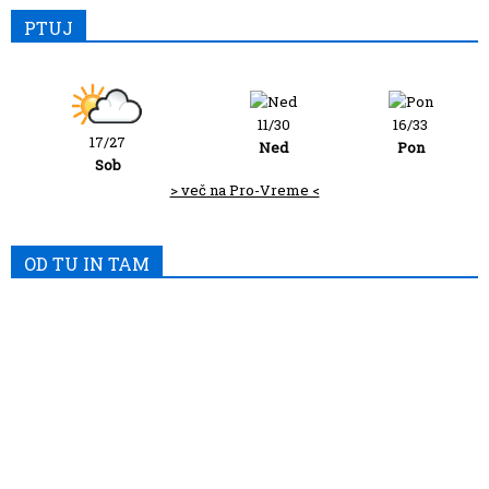
PTUJ
11/30
16/33
17/27
Ned
Pon
Sob
> več na Pro-Vreme <
OD TU IN TAM