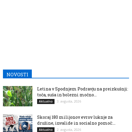
NOVOSTI
Letina v Spodnjem Podravju na preizkušnji:
toča, suša in bolezni močno...
3. avgusta, 2026
Aktualno
Skoraj 180 milijonov evrov luknje za
družine, invalide in socialno pomoč:...
2. avgusta, 2026
Aktualno