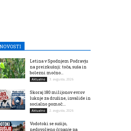
NOVOSTI
Letina v Spodnjem Podravju
na preizkušnji: toča, suša in
bolezni močno...
3. avgusta, 2026
Aktualno
Skoraj 180 milijonov evrov
luknje za družine, invalide in
socialno pomoč:...
2. avgusta, 2026
Aktualno
Vodotoki se sušijo,
nedovoljeno črpanje pa