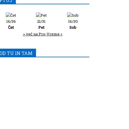
PTUJ
16/36
21/31
16/30
Čet
Pet
Sob
> več na Pro-Vreme <
OD TU IN TAM