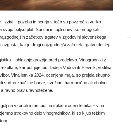
i izzivi – pozeba in neurja s točo so povzročila veliko
 svojo boljšo plat. Sončni in topli dnevi so omogočili
a najzgodnejših začetkov trgatev v zgodovini slovenskega
di avgusta, kar je drugi najzgodnejši začetek trgatve doslej.
istika – ohlajanje grozdja pred predelavo. Vinogradniki z
rezultate, kar potrjuje tudi Tadeja Vodovnik Plevnik, vodilna
bor. Vina letnika 2024, ocenjena maja, so prejela skupno
ili sortno značilne barve, svežino, harmonično alkoholno
e, a ravno prav uravnotežene.
golj na vzorcih in ne tudi na splošni oceni letnika – vina
zjemno strokovno delo vinogradnikov, ki so kljub težkim
atom.