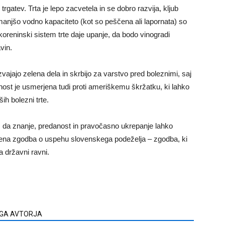
rgatev. Trta je lepo zacvetela in se dobro razvija, kljub
 manjšo vodno kapaciteto (kot so peščena ali lapornata) so
k koreninski sistem trte daje upanje, da bodo vinogradi
vin.
ajajo zelena dela in skrbijo za varstvo pred boleznimi, saj
rnost je usmerjena tudi proti ameriškemu škržatku, ki lahko
ih bolezni trte.
 da znanje, predanost in pravočasno ukrepanje lahko
e ena zgodba o uspehu slovenskega podeželja – zgodba, ki
a državni ravni.
EGA AVTORJA