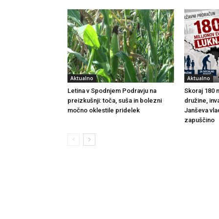
Aktualno
Aktualno
Letina v Spodnjem Podravju na
Skoraj 180 m
preizkušnji: toča, suša in bolezni
družine, inv
močno oklestile pridelek
Janševa vla
zapuščino