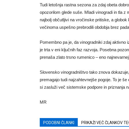
Tudi letošnja rastna sezona za zdaj obeta dobro t
opozorilom glede suše. Mladi vinogradi in tla z
najbolj občutljivi na vročinske pritiske, a globo
večinoma uspešno prebrodili obdobja brez pada
Pomembno pa je, da vinogradniki zdaj aktivno izv
je trta v eni ključnih faz razvoja. Posebna pozo
prenaša zlato trsno rumenico – eno najnevarnejš
Slovensko vinogradništvo tako znova dokazuje,
premagajo tudi najzahtevnejše pogoje. To je š
si zasluži več sistemske podpore in priznanja n
MR
PODOBNI ČLANKI
PRIKAŽI VEČ ČLANKOV T