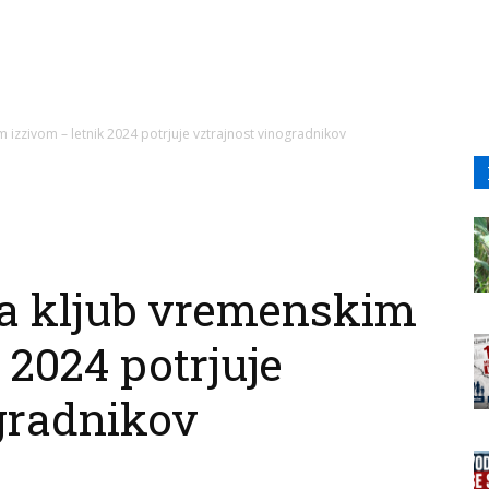
 izzivom – letnik 2024 potrjuje vztrajnost vinogradnikov
a kljub vremenskim
 2024 potrjuje
gradnikov