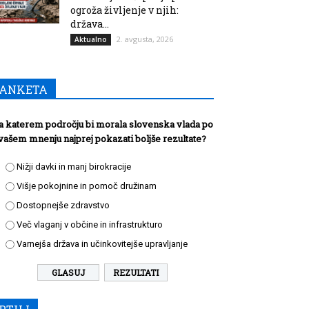
ogroža življenje v njih:
država...
2. avgusta, 2026
Aktualno
ANKETA
a katerem področju bi morala slovenska vlada po
vašem mnenju najprej pokazati boljše rezultate?
Nižji davki in manj birokracije
Višje pokojnine in pomoč družinam
Dostopnejše zdravstvo
Več vlaganj v občine in infrastrukturo
Varnejša država in učinkovitejše upravljanje
REZULTATI