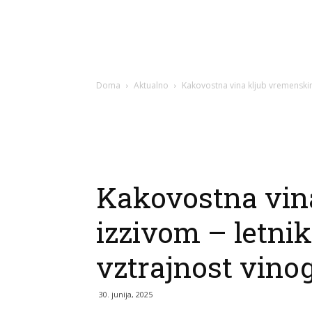
Doma
Aktualno
Kakovostna vina kljub vremenskim
Kakovostna vin
izzivom – letnik
vztrajnost vino
30. junija, 2025