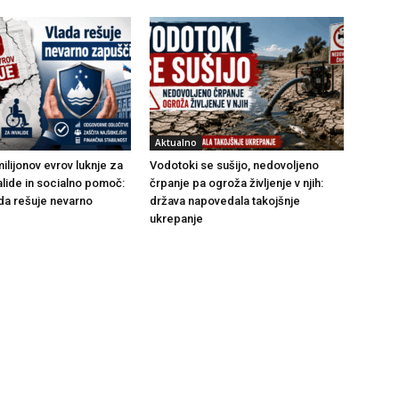
Aktualno
ilijonov evrov luknje za
Vodotoki se sušijo, nedovoljeno
alide in socialno pomoč:
črpanje pa ogroža življenje v njih:
da rešuje nevarno
država napovedala takojšnje
ukrepanje