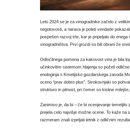
Leto 2024 se je za vinogradnike začelo z velikim
negotovosti, a narava je poleti vendarle pokazala
pospešen razvoj trte, kar je pripeljalo do eneg
vinogradništva. Prvi grozdi so bili obrani že sre
Odločilnega pomena za kakovost vina je bila log
učinkovitim sistemom hlajenja so poželi odlične 
enologinja s Kmetijsko gozdarskega zavoda Mari
oceno “prav dobro plus”. Strokovnjaki so pohval
strukturo in pitnost, pri čemer so kisline milejš
Zanimivo je, da bi – če bi ocenjevanje temeljilo z
prejela celo najvišje možne ocene. To kaže na i
razmeram znali izpeljati letnik z odličnim rezult