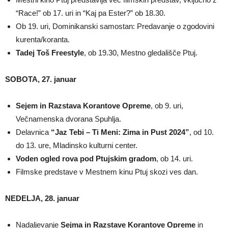
“Race!” ob 17. uri in “Kaj pa Ester?” ob 18.30.
Ob 19. uri, Dominikanski samostan: Predavanje o zgodovini
kurenta/koranta.
Tadej Toš Freestyle
, ob 19.30, Mestno gledališče Ptuj.
SOBOTA, 27. januar
Sejem in Razstava Korantove Opreme
, ob 9. uri,
Večnamenska dvorana Spuhlja.
Delavnica
“Jaz Tebi – Ti Meni: Zima in Pust 2024”
, od 10.
do 13. ure, Mladinsko kulturni center.
Voden ogled rova pod Ptujskim gradom
, ob 14. uri.
Filmske predstave v Mestnem kinu Ptuj skozi ves dan.
NEDELJA, 28. januar
Nadaljevanje
Sejma in Razstave Korantove Opreme
in