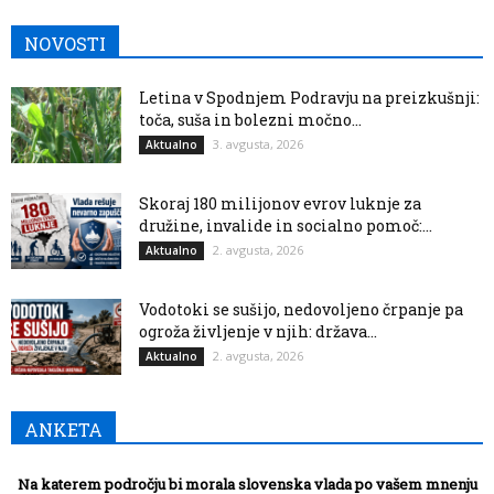
NOVOSTI
Letina v Spodnjem Podravju na preizkušnji:
toča, suša in bolezni močno...
3. avgusta, 2026
Aktualno
Skoraj 180 milijonov evrov luknje za
družine, invalide in socialno pomoč:...
2. avgusta, 2026
Aktualno
Vodotoki se sušijo, nedovoljeno črpanje pa
ogroža življenje v njih: država...
2. avgusta, 2026
Aktualno
ANKETA
Na katerem področju bi morala slovenska vlada po vašem mnenju