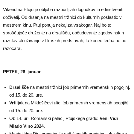
Vikend na Ptuju je obljuba razburljivih dogodkov in edinstvenih
doživetij. Od drsanja na mestni tržnici do kulturnih poslastic v
mestnem kinu, Ptuj ponuja nekaj za vsakogar. Naj bo to
sproščujoče druženje na drsališču, občudovanje zgodovinskih
razstav ali uživanje v filmskih predstavah, ta konec tedna ne bo
razočaral.
PETEK, 26. januar
Drsališče
na mestni tržnici [ob primernih vremenskih pogojih],
od 15. do 20. ure.
Vrtiljak
na Miklošičevi ulici [ob primernih vremenskih pogojih],
od 15. do 20. ure.
Ob 14. uri, Romanski palacij Ptujskega gradu:
Veni Vidi
Mlado Vino 2024
.
Mestni kino Ptuj predstavlja več filmskih predstav, vključno z