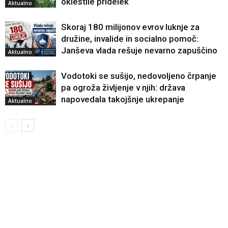
oklestile pridelek
Aktualno
Skoraj 180 milijonov evrov luknje za
družine, invalide in socialno pomoč:
Janševa vlada rešuje nevarno zapuščino
Aktualno
Vodotoki se sušijo, nedovoljeno črpanje
pa ogroža življenje v njih: država
napovedala takojšnje ukrepanje
Aktualno