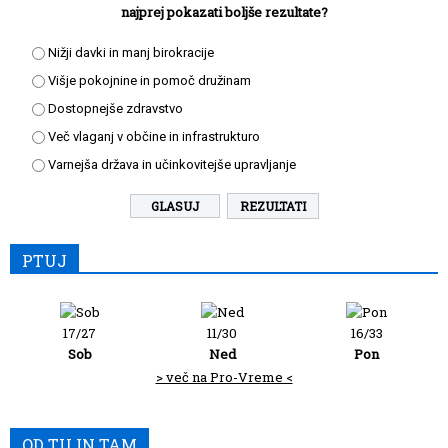
najprej pokazati boljše rezultate?
Nižji davki in manj birokracije
Višje pokojnine in pomoč družinam
Dostopnejše zdravstvo
Več vlaganj v občine in infrastrukturo
Varnejša država in učinkovitejše upravljanje
REZULTATI
PTUJ
17/27
11/30
16/33
Sob
Ned
Pon
> več na Pro-Vreme <
OD TU IN TAM