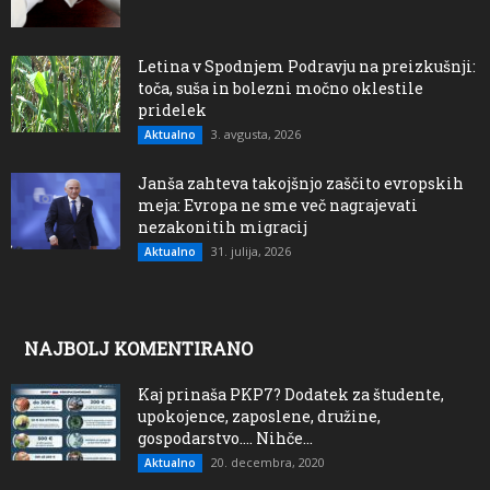
Letina v Spodnjem Podravju na preizkušnji:
toča, suša in bolezni močno oklestile
pridelek
3. avgusta, 2026
Aktualno
Janša zahteva takojšnjo zaščito evropskih
meja: Evropa ne sme več nagrajevati
nezakonitih migracij
31. julija, 2026
Aktualno
NAJBOLJ KOMENTIRANO
Kaj prinaša PKP7? Dodatek za študente,
upokojence, zaposlene, družine,
gospodarstvo…. Nihče...
20. decembra, 2020
Aktualno