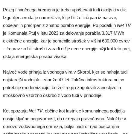
Poleg finančnega bremena je treba upoštevati tudi okoljski vidik.
Izgubljena voda je namreč vir, ki je bil že izčrpan iz narave,
obdelan in prečrpan z znatno porabo energije. Po podatkih
Net TV
je Komunala Ptuj v letu 2023 za delovanje porabila 3.317 MWh
električne energije, kar je pomenilo strošek v višini 630.000 evrov
– čeprav so bili stroški zaradi nižje cene energije nižji kot leto prej,
ostaja energetska poraba visoka.
Največ vode prihaja iz vodnega vira v Skorbi, kjer se nahaja tudi
najstarejši vodnjak – star že 47 let. Takšna infrastruktura nujno
potrebuje modernizacijo, če želi regija zagotoviti zanesljivo in
stroškovno vzdržno oskrbo z vodo tudi v prihodnje.
Kot opozarja
Net TV
, občine kot lastnice komunalnega podjetja
nosijo ključno odgovornost, da ukrepajo pravočasno. Naložbe v
obnovo vodovodnega omrežja, boljši nadzor nad puščanji in