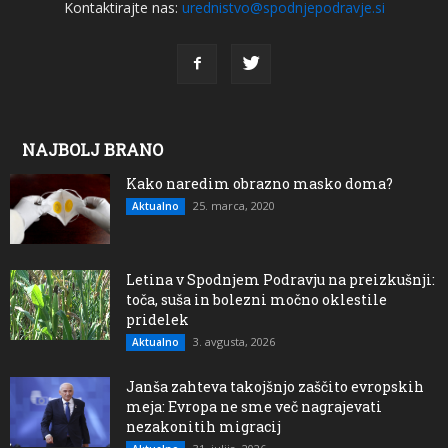
Kontaktirajte nas:
urednistvo@spodnjepodravje.si
NAJBOLJ BRANO
Kako naredim obrazno masko doma?
25. marca, 2020
Aktualno
Letina v Spodnjem Podravju na preizkušnji:
toča, suša in bolezni močno oklestile
pridelek
3. avgusta, 2026
Aktualno
Janša zahteva takojšnjo zaščito evropskih
meja: Evropa ne sme več nagrajevati
nezakonitih migracij