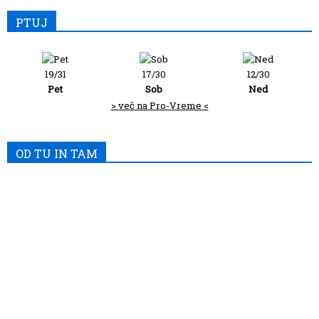
PTUJ
19/31
17/30
12/30
Pet
Sob
Ned
> več na Pro-Vreme <
OD TU IN TAM