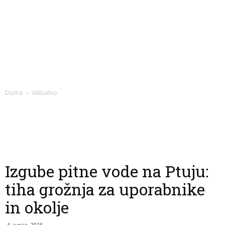
Doma
Aktualno
Izgube pitne vode na Ptuju:
tiha grožnja za uporabnike
in okolje
4. junija, 2025