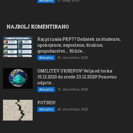
31. julija, 2026
Aktualno
NAJBOLJ KOMENTIRANO
Kaj prinaša PKP7? Dodatek za študente,
upokojence, zaposlene, družine,
gospodarstvo…. Nihče...
20. decembra, 2020
Aktualno
OMILITEV UKREPOV! Velja od torka
15.12.2020 do srede 23.12.2020! Ponovno
odprte...
13. decembra, 2020
Aktualno
POTRES!
28. decembra, 2020
Aktualno