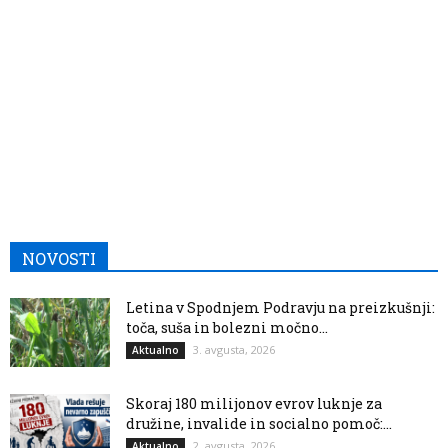
NOVOSTI
Letina v Spodnjem Podravju na preizkušnji:
toča, suša in bolezni močno...
3. avgusta, 2026
Aktualno
Skoraj 180 milijonov evrov luknje za
družine, invalide in socialno pomoč:...
2. avgusta, 2026
Aktualno