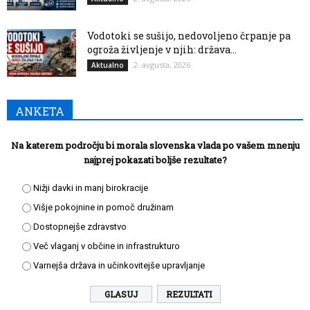
Vodotoki se sušijo, nedovoljeno črpanje pa
ogroža življenje v njih: država...
2. avgusta, 2026
Aktualno
ANKETA
Na katerem področju bi morala slovenska vlada po vašem mnenju
najprej pokazati boljše rezultate?
Nižji davki in manj birokracije
Višje pokojnine in pomoč družinam
Dostopnejše zdravstvo
Več vlaganj v občine in infrastrukturo
Varnejša država in učinkovitejše upravljanje
REZULTATI