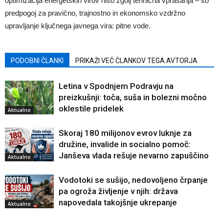
optimizacija energetskih virov niso zgolj tehnična vprašanja – so
predpogoj za pravično, trajnostno in ekonomsko vzdržno
upravljanje ključnega javnega vira: pitne vode.
PODOBNI ČLANKI
PRIKAŽI VEČ ČLANKOV TEGA AVTORJA
Letina v Spodnjem Podravju na
preizkušnji: toča, suša in bolezni močno
oklestile pridelek
Aktualno
Skoraj 180 milijonov evrov luknje za
družine, invalide in socialno pomoč:
Janševa vlada rešuje nevarno zapuščino
Aktualno
Vodotoki se sušijo, nedovoljeno črpanje
pa ogroža življenje v njih: država
napovedala takojšnje ukrepanje
Aktualno