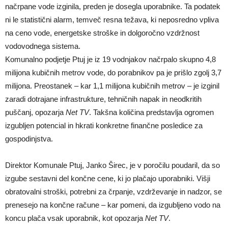
načrpane vode izginila, preden je dosegla uporabnike. Ta podatek
ni le statistični alarm, temveč resna težava, ki neposredno vpliva
na ceno vode, energetske stroške in dolgoročno vzdržnost
vodovodnega sistema.
Komunalno podjetje Ptuj je iz 19 vodnjakov načrpalo skupno 4,8
milijona kubičnih metrov vode, do porabnikov pa je prišlo zgolj 3,7
milijona. Preostanek – kar 1,1 milijona kubičnih metrov – je izginil
zaradi dotrajane infrastrukture, tehničnih napak in neodkritih
puščanj, opozarja
Net TV
. Takšna količina predstavlja ogromen
izgubljen potencial in hkrati konkretne finančne posledice za
gospodinjstva.
Direktor Komunale Ptuj, Janko Širec, je v poročilu poudaril, da so
izgube sestavni del končne cene, ki jo plačajo uporabniki. Višji
obratovalni stroški, potrebni za črpanje, vzdrževanje in nadzor, se
prenesejo na končne račune – kar pomeni, da izgubljeno vodo na
koncu plača vsak uporabnik, kot opozarja
Net TV
.