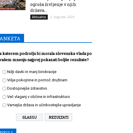
ogroža življenje v njih:
država...
2. avgusta, 2026
Aktualno
ANKETA
a katerem področju bi morala slovenska vlada po
vašem mnenju najprej pokazati boljše rezultate?
Nižji davki in manj birokracije
Višje pokojnine in pomoč družinam
Dostopnejše zdravstvo
Več vlaganj v občine in infrastrukturo
Varnejša država in učinkovitejše upravljanje
REZULTATI