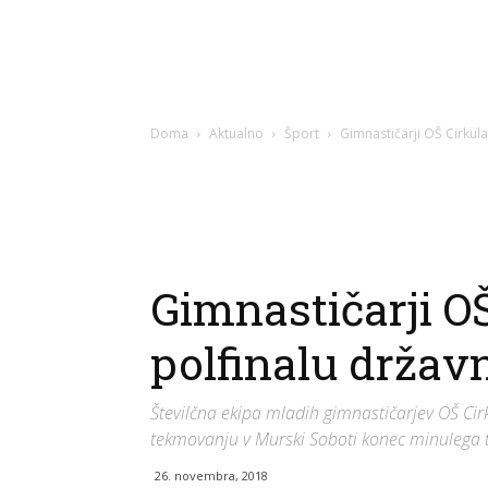
Doma
Aktualno
Šport
Gimnastičarji OŠ Cirkul
Gimnastičarji O
polfinalu držav
Številčna ekipa mladih gimnastičarjev OŠ Cir
tekmovanju v Murski Soboti konec minulega 
26. novembra, 2018