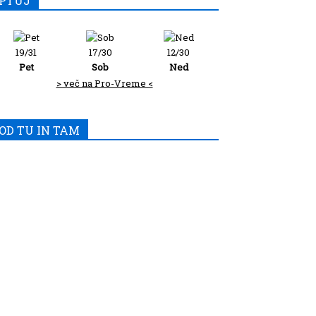
PTUJ
19/31
17/30
12/30
Pet
Sob
Ned
> več na Pro-Vreme <
OD TU IN TAM