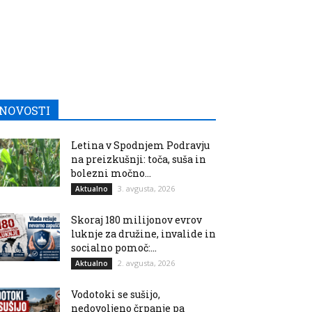
NOVOSTI
Letina v Spodnjem Podravju
na preizkušnji: toča, suša in
bolezni močno...
3. avgusta, 2026
Aktualno
Skoraj 180 milijonov evrov
luknje za družine, invalide in
socialno pomoč:...
2. avgusta, 2026
Aktualno
Vodotoki se sušijo,
nedovoljeno črpanje pa