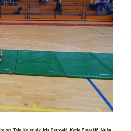
relog, Teja Kolednik, Iris Petrovič, Katja Emeršič, Nuša