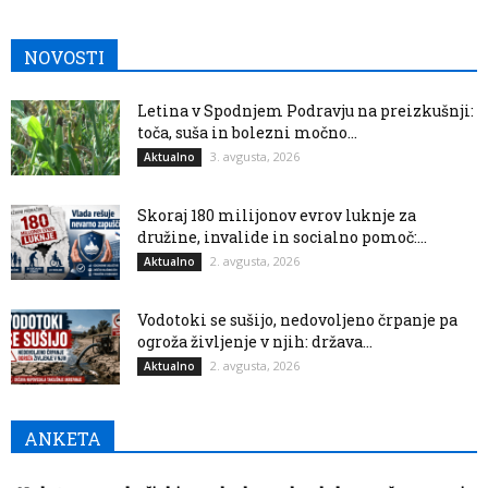
NOVOSTI
Letina v Spodnjem Podravju na preizkušnji:
toča, suša in bolezni močno...
3. avgusta, 2026
Aktualno
Skoraj 180 milijonov evrov luknje za
družine, invalide in socialno pomoč:...
2. avgusta, 2026
Aktualno
Vodotoki se sušijo, nedovoljeno črpanje pa
ogroža življenje v njih: država...
2. avgusta, 2026
Aktualno
ANKETA