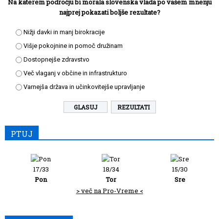
Na katerem področju bi morala slovenska vlada po vašem mnenju
najprej pokazati boljše rezultate?
Nižji davki in manj birokracije
Višje pokojnine in pomoč družinam
Dostopnejše zdravstvo
Več vlaganj v občine in infrastrukturo
Varnejša država in učinkovitejše upravljanje
REZULTATI
PTUJ
17/33
18/34
15/30
Pon
Tor
Sre
> več na Pro-Vreme <