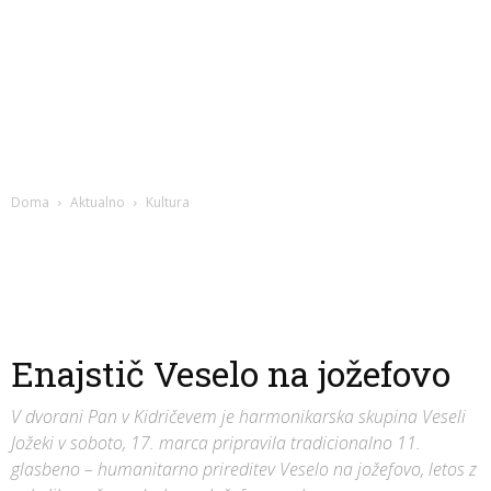
Doma
Aktualno
Kultura
Enajstič Veselo na jožefovo
V dvorani Pan v Kidričevem je harmonikarska skupina Veseli
Jožeki v soboto, 17. marca pripravila tradicionalno 11.
glasbeno – humanitarno prireditev Veselo na jožefovo, letos z