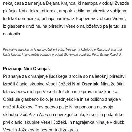
nekaj časa zamenjala Dejana Krajnca, ki nastopa v oddaji Zvezde
plešejo. Katja tokrat ni igrala, ampak je bila na prireditev vabljena
tudi kot domačinka, prihaja namreč iz Popovcev v občini Videm,
iz glasbene družine, na prireditvi Veselo na jožefovo pa je tudi že
nastopila.
Poskočne muzikante je na sinočnji prireditvi Veselo na jožefovo prišla pozdravit tudi
Katja Kapun, ki ansamblu pomaga v oddaji Slovenski pozdrav. Foto: Brane Kolednik
Priznanje Nini Osenjak
Priznanje za ohranjanje ljudskega izročila so na letošnji prireditvi
izročili članici skupine Veseli Jožeki
Nini Osenjak
. Nina že štiri
leta »vleče« meh pri Veselih Jožekih in je prava muzikantka.
Obiskuje glasbeno šolo, je srednješolka in se odlično znajde v
družbi Jožekov. Prav gotovo pa je Nina ponosna na svojo
skladbo
Valček za Nino
na novi zgoščenki, ki so ji jo podarili kot
prvi članici skupine Veseli Jožeki. In nagrajenka Nina je v družbi
Veselih Jožekov to pesem tudi zaigrala.