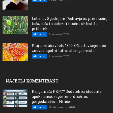
Letina v Spodnjem Podravju na preizkušnji:
toča, suša in bolezni močno oklestile
pridelek
3. avgusta, 2026
Aktualno
Ptuj se vrača v leto 1300: Ožbaltov sejem bo
znova napolnil ulice starega mesta
2. avgusta, 2026
Aktualno
NAJBOLJ KOMENTIRANO
Kaj prinaša PKP7? Dodatek za študente,
upokojence, zaposlene, družine,
gospodarstvo…. Nihče...
20. decembra, 2020
Aktualno