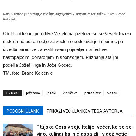
Nina Osenjak (v sredini) je letošnja nagrajenka v skupini Veseli Jožeki. Foto: Brane
Kolednik
Ob 11. obletnici prireditve Veselo na jožefovo so se Veseli Jožeki
s skromno pozornostjo za večletno sodelovanje in pomoč pri
izvedbi prireditve zahvalili vsem prijateljem prireditve,
nastopajočim, donatorjem in sponzorjem. Priznanja sta jim
podelila Jožef Hrga in Jože Godec.
TM, foto: Brane Kolednik
OZNAKE
jožefovo
jožeki
kidričevo
prireditev
veseli
PODOBNI ČLANKI
PRIKAŽI VEČ ČLANKOV TEGA AVTORJA
Ptujska Gora v soju Italije: večer, ko so se
vino, kulinarika in glasba zlili v doživetje