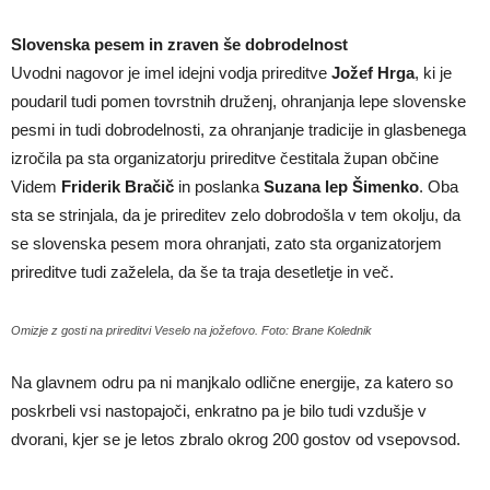
Slovenska pesem in zraven še dobrodelnost
Uvodni nagovor je imel idejni vodja prireditve
Jožef Hrga
, ki je
poudaril tudi pomen tovrstnih druženj, ohranjanja lepe slovenske
pesmi in tudi dobrodelnosti, za ohranjanje tradicije in glasbenega
izročila pa sta organizatorju prireditve čestitala župan občine
Videm
Friderik Bračič
in poslanka
Suzana lep Šimenko
. Oba
sta se strinjala, da je prireditev zelo dobrodošla v tem okolju, da
se slovenska pesem mora ohranjati, zato sta organizatorjem
prireditve tudi zaželela, da še ta traja desetletje in več.
Omizje z gosti na prireditvi Veselo na jožefovo. Foto: Brane Kolednik
Na glavnem odru pa ni manjkalo odlične energije, za katero so
poskrbeli vsi nastopajoči, enkratno pa je bilo tudi vzdušje v
dvorani, kjer se je letos zbralo okrog 200 gostov od vsepovsod.