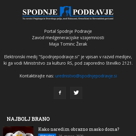
Portal Spodnje Podravje
Zavod medgeneracijske vzajemnosti
Maja Tominc Žerak
Elektronski medij "Spodnjepodravje.si" je vpisan v razvid medijev,
ki ga vodi Ministrstvo za kulturo RS, pod zaporedno številko 2121.
Kontaktirajte nas:
urednistvo@spodnjepodravje.si
NAJBOLJ BRANO
Kako naredim obrazno masko doma?
25. marca, 2020
Aktualno