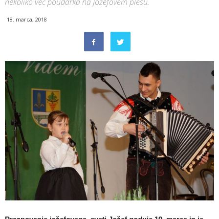
nekoliko več poudarka na Jožefovem plesu.
18. marca, 2018