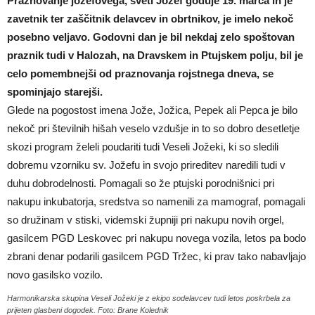
Praznovanje jožefovega, sveti Jožef goduje 19. marca in je
zavetnik ter zaščitnik delavcev in obrtnikov, je imelo nekoč
posebno veljavo. Godovni dan je bil nekdaj zelo spoštovan
praznik tudi v Halozah, na Dravskem in Ptujskem polju, bil je
celo pomembnejši od praznovanja rojstnega dneva, se
spominjajo starejši.
Glede na pogostost imena Jože, Jožica, Pepek ali Pepca je bilo
nekoč pri številnih hišah veselo vzdušje in to so dobro desetletje
skozi program želeli poudariti tudi Veseli Jožeki, ki so sledili
dobremu vzorniku sv. Jožefu in svojo prireditev naredili tudi v
duhu dobrodelnosti. Pomagali so že ptujski porodnišnici pri
nakupu inkubatorja, sredstva so namenili za mamograf, pomagali
so družinam v stiski, videmski župniji pri nakupu novih orgel,
gasilcem PGD Leskovec pri nakupu novega vozila, letos pa bodo
zbrani denar podarili gasilcem PGD Tržec, ki prav tako nabavljajo
novo gasilsko vozilo.
Harmonikarska skupina Veseli Jožeki je z ekipo sodelavcev tudi letos poskrbela za
prijeten glasbeni dogodek. Foto: Brane Kolednik