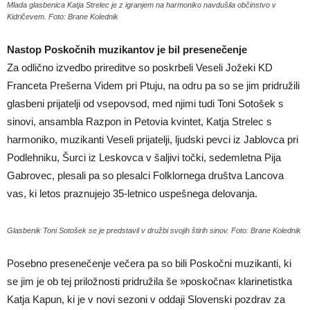
Mlada glasbenica Katja Strelec je z igranjem na harmoniko navdušila občinstvo v
Kidričevem. Foto: Brane Kolednik
Nastop Poskočnih muzikantov je bil presenečenje
Za odlično izvedbo prireditve so poskrbeli Veseli Jožeki KD
Franceta Prešerna Videm pri Ptuju, na odru pa so se jim pridružili
glasbeni prijatelji od vsepovsod, med njimi tudi Toni Sotošek s
sinovi, ansambla Razpon in Petovia kvintet, Katja Strelec s
harmoniko, muzikanti Veseli prijatelji, ljudski pevci iz Jablovca pri
Podlehniku, Šurci iz Leskovca v šaljivi točki, sedemletna Pija
Gabrovec, plesali pa so plesalci Folklornega društva Lancova
vas, ki letos praznujejo 35-letnico uspešnega delovanja.
Glasbenik Toni Sotošek se je predstavil v družbi svojih štirih sinov. Foto: Brane Kolednik
Posebno presenečenje večera pa so bili Poskočni muzikanti, ki
se jim je ob tej priložnosti pridružila še »poskočna« klarinetistka
Katja Kapun, ki je v novi sezoni v oddaji Slovenski pozdrav za