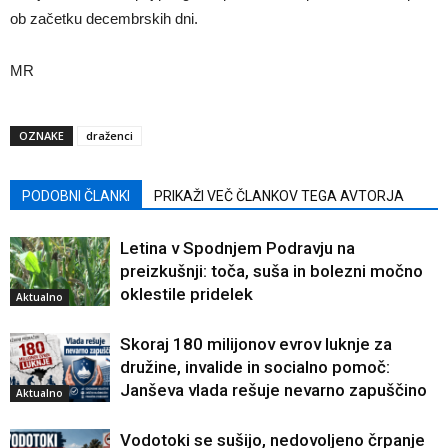
ob začetku decembrskih dni.
MR
OZNAKE
draženci
PODOBNI ČLANKI
PRIKAŽI VEČ ČLANKOV TEGA AVTORJA
Letina v Spodnjem Podravju na
preizkušnji: toča, suša in bolezni močno
oklestile pridelek
Aktualno
Skoraj 180 milijonov evrov luknje za
družine, invalide in socialno pomoč:
Janševa vlada rešuje nevarno zapuščino
Aktualno
Vodotoki se sušijo, nedovoljeno črpanje