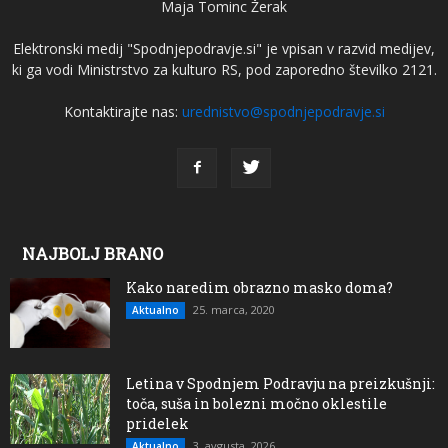
Maja Tominc Žerak
Elektronski medij "Spodnjepodravje.si" je vpisan v razvid medijev,
ki ga vodi Ministrstvo za kulturo RS, pod zaporedno številko 2121.
Kontaktirajte nas:
urednistvo@spodnjepodravje.si
NAJBOLJ BRANO
Kako naredim obrazno masko doma?
25. marca, 2020
Aktualno
Letina v Spodnjem Podravju na preizkušnji:
toča, suša in bolezni močno oklestile
pridelek
3. avgusta, 2026
Aktualno