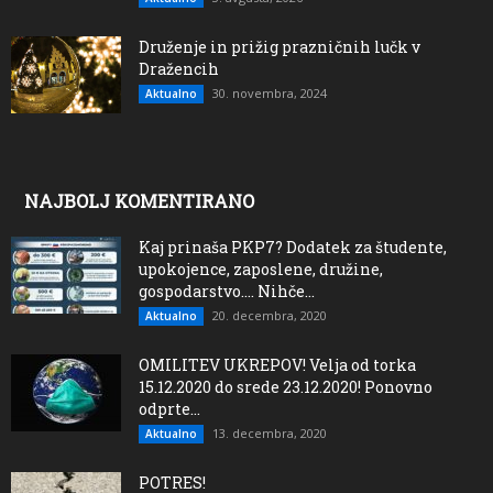
Druženje in prižig prazničnih lučk v
Dražencih
30. novembra, 2024
Aktualno
NAJBOLJ KOMENTIRANO
Kaj prinaša PKP7? Dodatek za študente,
upokojence, zaposlene, družine,
gospodarstvo…. Nihče...
20. decembra, 2020
Aktualno
OMILITEV UKREPOV! Velja od torka
15.12.2020 do srede 23.12.2020! Ponovno
odprte...
13. decembra, 2020
Aktualno
POTRES!