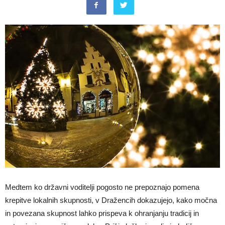
Medtem ko državni voditelji pogosto ne prepoznajo pomena
krepitve lokalnih skupnosti, v Dražencih dokazujejo, kako močna
in povezana skupnost lahko prispeva k ohranjanju tradicij in