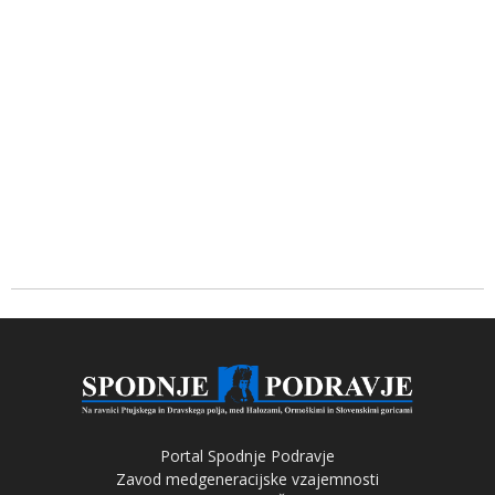
Portal Spodnje Podravje
Zavod medgeneracijske vzajemnosti