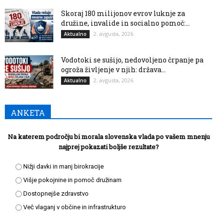
Skoraj 180 milijonov evrov luknje za
družine, invalide in socialno pomoč:...
2. avgusta, 2026
Aktualno
Vodotoki se sušijo, nedovoljeno črpanje pa
ogroža življenje v njih: država...
2. avgusta, 2026
Aktualno
ANKETA
Na katerem področju bi morala slovenska vlada po vašem mnenju
najprej pokazati boljše rezultate?
Nižji davki in manj birokracije
Višje pokojnine in pomoč družinam
Dostopnejše zdravstvo
Več vlaganj v občine in infrastrukturo