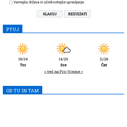
Varnejša država in učinkovitejše upravljanje
REZULTATI
PTUJ
18/34
14/29
11/28
Tor
Sre
Čet
> več na Pro-Vreme <
OD TU IN TAM