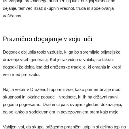
ustvarjanju prazničnega duha. Prižig lučk ni zgolj simbolično
dejanje, temveč izraz skupnih vrednot, truda in sodelovanja
vaščanov.
Praznično dogajanje v soju luči
Dogodek obljublja toplo vzdušje, ki ga bo spremljalo prijateljsko
druženje vseh generacij. Kot je razvidno iz vabila, so takšni
dogodki že dolga leta del draženske tradicije, ki ohranja in krepi
vezi med prebivalci.
Naj ta večer v Dražencih opomni vse, kako pomembna je moč
skupnosti in lokalne pobude – vrednote, ki jih na državni ravni
pogosto pogrešamo. Draženci pa s svojim zgledom dokazujejo,
da se lahko s sodelovanjem in povezovanjem premikajo meje.
Vabljeni vsi, da skupaj prižgemo praznični utrip in si delimo toplino