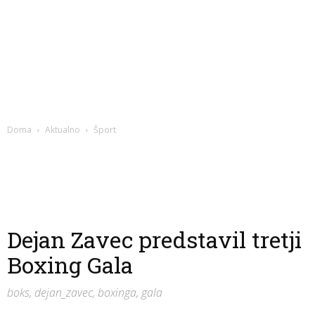
Doma
Aktualno
Šport
Dejan Zavec predstavil tretji
Boxing Gala
boks, dejan_zavec, boxinga, gala