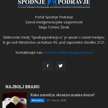
Portal Spodnje Podravje
Zavod medgeneracijske vzajemnosti
Maja Tominc Žerak
Elektronski medij "Spodnjepodravje.si" je vpisan v razvid medijev,
ki ga vodi Ministrstvo za kulturo RS, pod zaporedno številko 2121.
Kontaktirajte nas:
urednistvo@spodnjepodravje.si
NAJBOLJ BRANO
Kako naredim obrazno masko doma?
25. marca, 2020
Aktualno