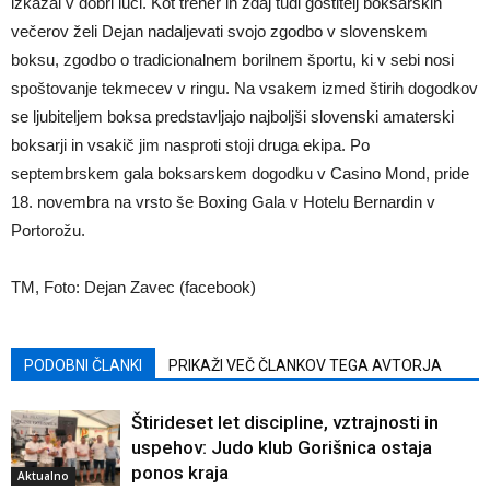
izkazal v dobri luči. Kot trener in zdaj tudi gostitelj boksarskih
večerov želi Dejan nadaljevati svojo zgodbo v slovenskem
boksu, zgodbo o tradicionalnem borilnem športu, ki v sebi nosi
spoštovanje tekmecev v ringu. Na vsakem izmed štirih dogodkov
se ljubiteljem boksa predstavljajo najboljši slovenski amaterski
boksarji in vsakič jim nasproti stoji druga ekipa. Po
septembrskem gala boksarskem dogodku v Casino Mond, pride
18. novembra na vrsto še Boxing Gala v Hotelu Bernardin v
Portorožu.
TM, Foto: Dejan Zavec (facebook)
PODOBNI ČLANKI
PRIKAŽI VEČ ČLANKOV TEGA AVTORJA
Štirideset let discipline, vztrajnosti in
uspehov: Judo klub Gorišnica ostaja
ponos kraja
Aktualno