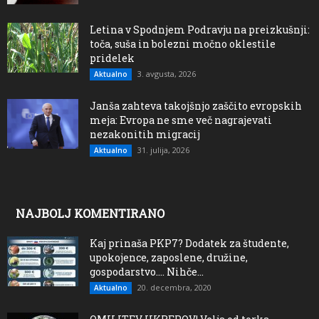
Letina v Spodnjem Podravju na preizkušnji:
toča, suša in bolezni močno oklestile
pridelek
3. avgusta, 2026
Aktualno
Janša zahteva takojšnjo zaščito evropskih
meja: Evropa ne sme več nagrajevati
nezakonitih migracij
31. julija, 2026
Aktualno
NAJBOLJ KOMENTIRANO
Kaj prinaša PKP7? Dodatek za študente,
upokojence, zaposlene, družine,
gospodarstvo…. Nihče...
20. decembra, 2020
Aktualno