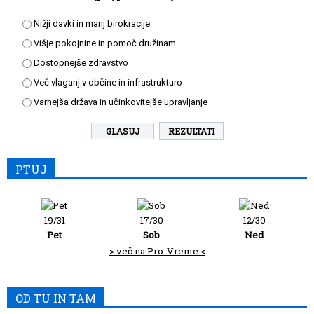
Nižji davki in manj birokracije
Višje pokojnine in pomoč družinam
Dostopnejše zdravstvo
Več vlaganj v občine in infrastrukturo
Varnejša država in učinkovitejše upravljanje
REZULTATI
PTUJ
19/31
17/30
12/30
Pet
Sob
Ned
> več na Pro-Vreme <
OD TU IN TAM