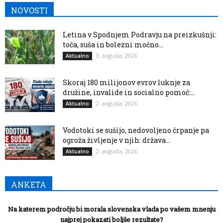
NOVOSTI
Letina v Spodnjem Podravju na preizkušnji:
toča, suša in bolezni močno...
3. avgusta, 2026
Aktualno
Skoraj 180 milijonov evrov luknje za
družine, invalide in socialno pomoč:...
2. avgusta, 2026
Aktualno
Vodotoki se sušijo, nedovoljeno črpanje pa
ogroža življenje v njih: država...
2. avgusta, 2026
Aktualno
ANKETA
Na katerem področju bi morala slovenska vlada po vašem mnenju
najprej pokazati boljše rezultate?