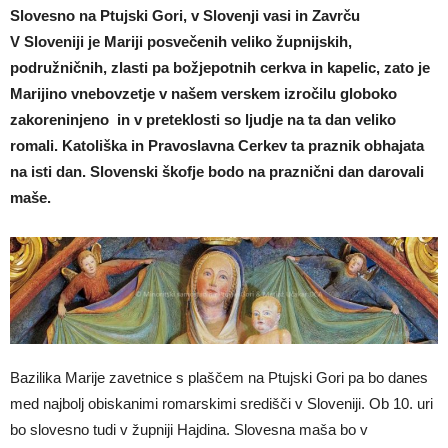
Slovesno na Ptujski Gori, v Slovenji vasi in Zavrču
V Sloveniji je Mariji posvečenih veliko župnijskih,
podružničnih, zlasti pa božjepotnih cerkva in kapelic, zato je
Marijino vnebovzetje v našem verskem izročilu globoko
zakoreninjeno in v preteklosti so ljudje na ta dan veliko
romali. Katoliška in Pravoslavna Cerkev ta praznik obhajata
na isti dan. Slovenski škofje bodo na praznični dan darovali
maše.
Bazilika Marije zavetnice s plaščem na Ptujski Gori pa bo danes
med najbolj obiskanimi romarskimi središči v Sloveniji. Ob 10. uri
bo slovesno tudi v župniji Hajdina. Slovesna maša bo v