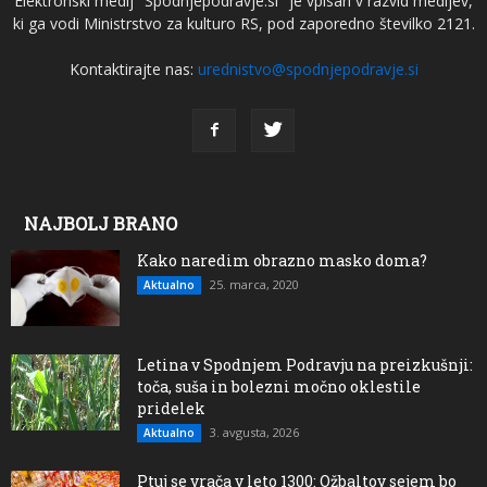
Elektronski medij "Spodnjepodravje.si" je vpisan v razvid medijev,
ki ga vodi Ministrstvo za kulturo RS, pod zaporedno številko 2121.
Kontaktirajte nas:
urednistvo@spodnjepodravje.si
NAJBOLJ BRANO
Kako naredim obrazno masko doma?
25. marca, 2020
Aktualno
Letina v Spodnjem Podravju na preizkušnji:
toča, suša in bolezni močno oklestile
pridelek
3. avgusta, 2026
Aktualno
Ptuj se vrača v leto 1300: Ožbaltov sejem bo