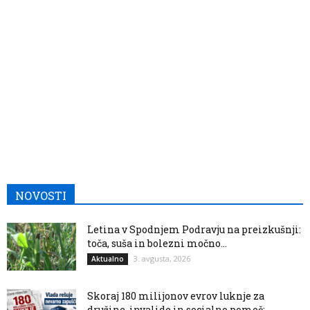
NOVOSTI
Letina v Spodnjem Podravju na preizkušnji:
toča, suša in bolezni močno...
3. avgusta, 2026
Aktualno
Skoraj 180 milijonov evrov luknje za
družine, invalide in socialno pomoč:...