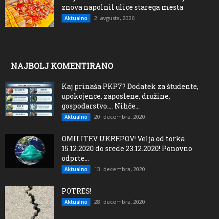
znova napolnil ulice starega mesta
2. avgusta, 2026
Aktualno
NAJBOLJ KOMENTIRANO
Kaj prinaša PKP7? Dodatek za študente,
upokojence, zaposlene, družine,
gospodarstvo…. Nihče...
20. decembra, 2020
Aktualno
OMILITEV UKREPOV! Velja od torka
15.12.2020 do srede 23.12.2020! Ponovno
odprte...
13. decembra, 2020
Aktualno
POTRES!
28. decembra, 2020
Aktualno