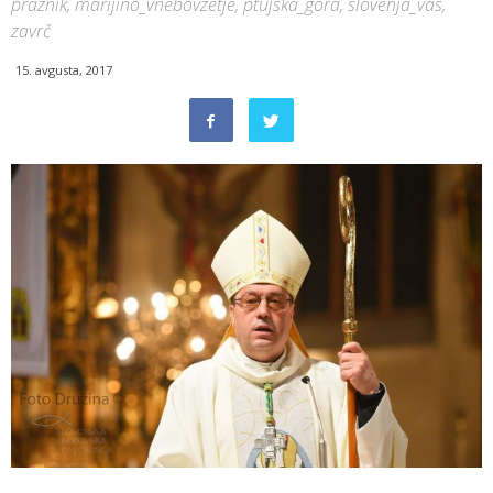
praznik, marijino_vnebovzetje, ptujska_gora, slovenja_vas,
zavrč
15. avgusta, 2017