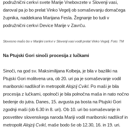
podružnični cerkvi svete Marije Vnebovzete v Slovenji vasi,
daroval pa jo bo prelat Vinko Vegelj ob somaševanju domačega
župnika, naddekana Marijana Fesla. Žegnanje bo tudi v
podružnični cerkvi Device Marije v Zavrču.
Slovesno mašo bo v Marijini cerkvi v Slovenji vasi vodil prelat Vinko Vegelj. Foto: TM
Na Ptujski Gori sinoči procesija z lučkami
Sinoči, na god sv. Maksimilijana Kolbeja, je bila v baziliki na
Ptujski Gori molitvena ura, ob 20. uri pa je somaševanje vodil
mariborski nadškof in metropolit
Alojzij Cvikl
. Po maši je bila
procesija z lučkami, opolnoči je bila polnočna maša in nato nočno
bedenje do jutra. Danes, 15. avgusta pa bosta na Ptujski Gori
zgodnji maši (ob 6.30 in 8. uri). Ob 10. uri bo somaševanje in
posvetitev slovenskega naroda Mariji vodil mariborski nadškof in
metropolit
Alojzij Cvikl
, maše bodo še ob 12.30, 16. in 19. uri.