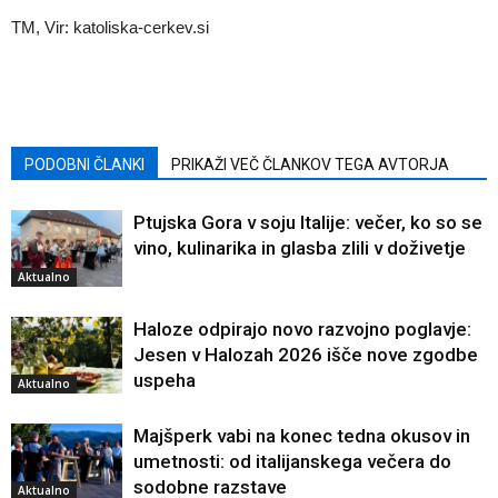
TM, Vir: katoliska-cerkev.si
PODOBNI ČLANKI
PRIKAŽI VEČ ČLANKOV TEGA AVTORJA
Ptujska Gora v soju Italije: večer, ko so se
vino, kulinarika in glasba zlili v doživetje
Aktualno
Haloze odpirajo novo razvojno poglavje:
Jesen v Halozah 2026 išče nove zgodbe
uspeha
Aktualno
Majšperk vabi na konec tedna okusov in
umetnosti: od italijanskega večera do
sodobne razstave
Aktualno