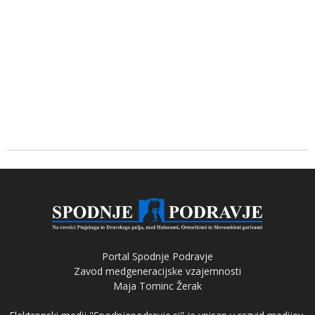
Portal Spodnje Podravje
Zavod medgeneracijske vzajemnosti
Maja Tominc Žerak