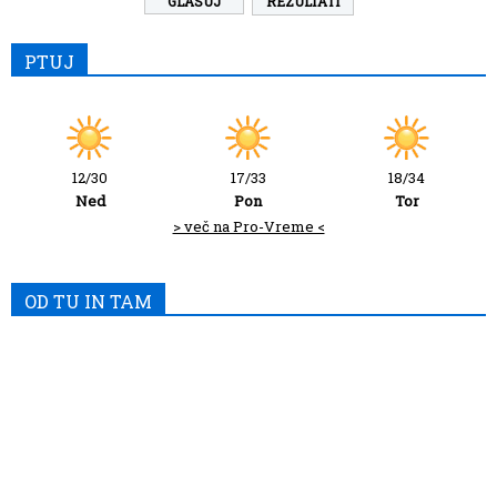
REZULTATI
PTUJ
12/30
17/33
18/34
Ned
Pon
Tor
> več na Pro-Vreme <
OD TU IN TAM