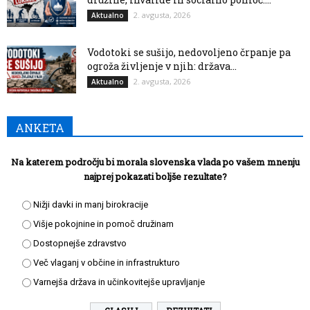
2. avgusta, 2026
Aktualno
Vodotoki se sušijo, nedovoljeno črpanje pa
ogroža življenje v njih: država...
2. avgusta, 2026
Aktualno
ANKETA
Na katerem področju bi morala slovenska vlada po vašem mnenju
najprej pokazati boljše rezultate?
Nižji davki in manj birokracije
Višje pokojnine in pomoč družinam
Dostopnejše zdravstvo
Več vlaganj v občine in infrastrukturo
Varnejša država in učinkovitejše upravljanje