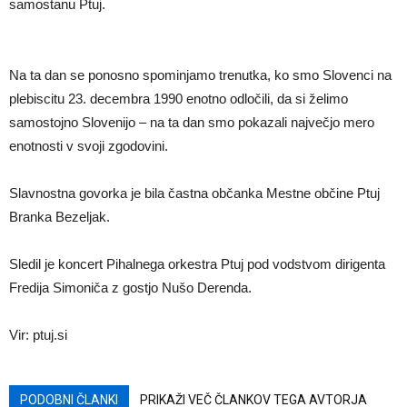
samostanu Ptuj.
Na ta dan se ponosno spominjamo trenutka, ko smo Slovenci na
plebiscitu 23. decembra 1990 enotno odločili, da si želimo
samostojno Slovenijo – na ta dan smo pokazali največjo mero
enotnosti v svoji zgodovini.
Slavnostna govorka je bila častna občanka Mestne občine Ptuj
Branka Bezeljak.
Sledil je koncert Pihalnega orkestra Ptuj pod vodstvom dirigenta
Fredija Simoniča z gostjo Nušo Derenda.
Vir: ptuj.si
PODOBNI ČLANKI
PRIKAŽI VEČ ČLANKOV TEGA AVTORJA