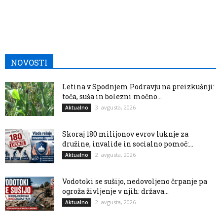
NOVOSTI
Letina v Spodnjem Podravju na preizkušnji:
toča, suša in bolezni močno...
3. avgusta, 2026
Aktualno
Skoraj 180 milijonov evrov luknje za
družine, invalide in socialno pomoč:...
2. avgusta, 2026
Aktualno
Vodotoki se sušijo, nedovoljeno črpanje pa
ogroža življenje v njih: država...
2. avgusta, 2026
Aktualno