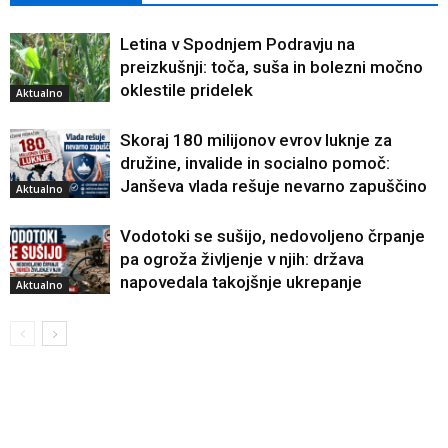
Letina v Spodnjem Podravju na
preizkušnji: toča, suša in bolezni močno
oklestile pridelek
Aktualno
Skoraj 180 milijonov evrov luknje za
družine, invalide in socialno pomoč:
Janševa vlada rešuje nevarno zapuščino
Aktualno
Vodotoki se sušijo, nedovoljeno črpanje
pa ogroža življenje v njih: država
napovedala takojšnje ukrepanje
Aktualno