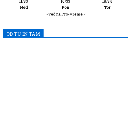
11/30
16/33
18/34
Ned
Pon
Tor
> več na Pro-Vreme <
OD TU IN TAM