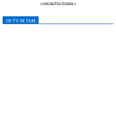
> več na Pro-Vreme <
OD TU IN TAM