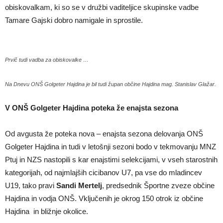
obiskovalkam, ki so se v družbi vaditeljice skupinske vadbe
Tamare Gajski dobro namigale in sprostile.
Prvič tudi vadba za obiskovalke …
Na Dnevu ONŠ Golgeter Hajdina je bil tudi župan občine Hajdina mag. Stanislav Glažar.
V ONŠ Golgeter Hajdina poteka že enajsta sezona
Od avgusta že poteka nova – enajsta sezona delovanja ONŠ
Golgeter Hajdina in tudi v letošnji sezoni bodo v tekmovanju MNZ
Ptuj in NZS nastopili s kar enajstimi selekcijami, v vseh starostnih
kategorijah, od najmlajših cicibanov U7, pa vse do mladincev
U19, tako pravi
Sandi Mertelj
, predsednik Športne zveze občine
Hajdina in vodja ONŠ. Vključenih je okrog 150 otrok iz občine
Hajdina in bližnje okolice.