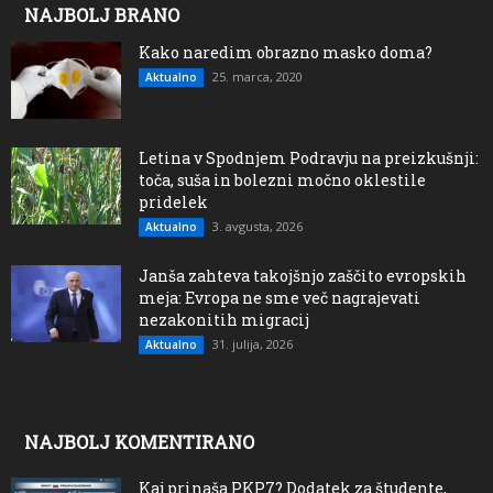
NAJBOLJ BRANO
Kako naredim obrazno masko doma?
25. marca, 2020
Aktualno
Letina v Spodnjem Podravju na preizkušnji:
toča, suša in bolezni močno oklestile
pridelek
3. avgusta, 2026
Aktualno
Janša zahteva takojšnjo zaščito evropskih
meja: Evropa ne sme več nagrajevati
nezakonitih migracij
31. julija, 2026
Aktualno
NAJBOLJ KOMENTIRANO
Kaj prinaša PKP7? Dodatek za študente,