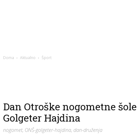
Doma
Aktualno
Šport
Dan Otroške nogometne šole
Golgeter Hajdina
nogomet, ONŠ-golgeter-hajdina, dan-druženja