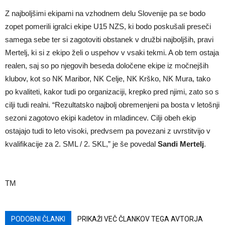
Z najboljšimi ekipami na vzhodnem delu Slovenije pa se bodo
zopet pomerili igralci ekipe U15 NZS, ki bodo poskušali preseči
samega sebe ter si zagotoviti obstanek v družbi najboljših, pravi
Mertelj, ki si z ekipo želi o uspehov v vsaki tekmi. A ob tem ostaja
realen, saj so po njegovih beseda določene ekipe iz močnejših
klubov, kot so NK Maribor, NK Celje, NK Krško, NK Mura, tako
po kvaliteti, kakor tudi po organizaciji, krepko pred njimi, zato so s
cilji tudi realni. “Rezultatsko najbolj obremenjeni pa bosta v letošnji
sezoni zagotovo ekipi kadetov in mladincev. Cilji obeh ekip
ostajajo tudi to leto visoki, predvsem pa povezani z uvrstitvijo v
kvalifikacije za 2. SML / 2. SKL,” je še povedal
Sandi Mertelj
.
TM
PODOBNI ČLANKI
PRIKAŽI VEČ ČLANKOV TEGA AVTORJA