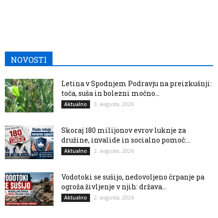
NOVOSTI
Letina v Spodnjem Podravju na preizkušnji:
toča, suša in bolezni močno...
3. avgusta, 2026
Aktualno
Skoraj 180 milijonov evrov luknje za
družine, invalide in socialno pomoč:...
2. avgusta, 2026
Aktualno
Vodotoki se sušijo, nedovoljeno črpanje pa
ogroža življenje v njih: država...
2. avgusta, 2026
Aktualno