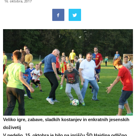
16. oktobra, 2017
Veliko igre, zabave, sladkih kostanjev in enkratnih jesenskih
doživetij
V nedeljo, 15. oktobra je bilo na igrišču ŠD Hajdina odlično