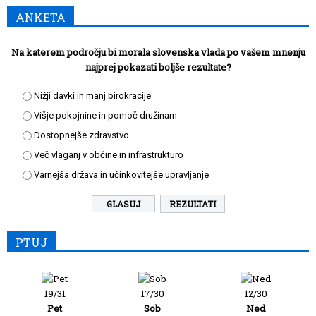
ANKETA
Na katerem področju bi morala slovenska vlada po vašem mnenju
najprej pokazati boljše rezultate?
Nižji davki in manj birokracije
Višje pokojnine in pomoč družinam
Dostopnejše zdravstvo
Več vlaganj v občine in infrastrukturo
Varnejša država in učinkovitejše upravljanje
REZULTATI
PTUJ
19/31
17/30
12/30
Pet
Sob
Ned