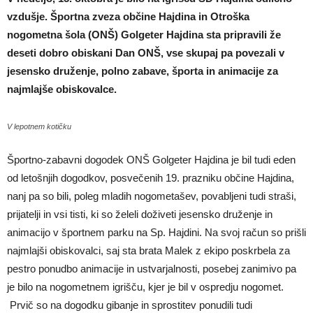
vzdušje. Športna zveza občine Hajdina in Otroška
nogometna šola (ONŠ) Golgeter Hajdina sta pripravili že
deseti dobro obiskani Dan ONŠ, vse skupaj pa povezali v
jesensko druženje, polno zabave, športa in animacije za
najmlajše obiskovalce.
V lepotnem kotičku
Športno-zabavni dogodek ONŠ Golgeter Hajdina je bil tudi eden
od letošnjih dogodkov, posvečenih 19. prazniku občine Hajdina,
nanj pa so bili, poleg mladih nogometašev, povabljeni tudi straši,
prijatelji in vsi tisti, ki so želeli doživeti jesensko druženje in
animacijo v športnem parku na Sp. Hajdini. Na svoj račun so prišli
najmlajši obiskovalci, saj sta brata Malek z ekipo poskrbela za
pestro ponudbo animacije in ustvarjalnosti, posebej zanimivo pa
je bilo na nogometnem igrišču, kjer je bil v ospredju nogomet.
Prvič so na dogodku gibanje in sprostitev ponudili tudi