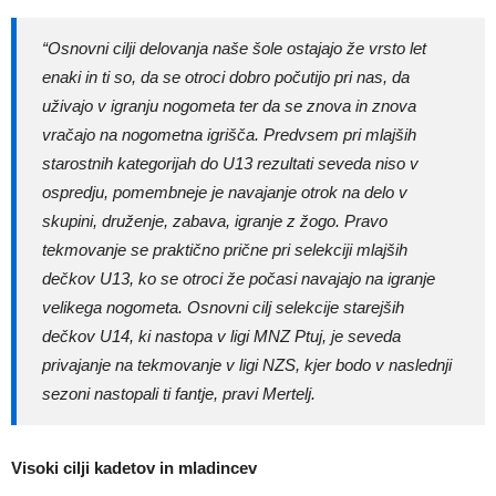
“Osnovni cilji delovanja naše šole ostajajo že vrsto let
enaki in ti so, da se otroci dobro počutijo pri nas, da
uživajo v igranju nogometa ter da se znova in znova
vračajo na nogometna igrišča. Predvsem pri mlajših
starostnih kategorijah do U13 rezultati seveda niso v
ospredju, pomembneje je navajanje otrok na delo v
skupini, druženje, zabava, igranje z žogo. Pravo
tekmovanje se praktično prične pri selekciji mlajših
dečkov U13, ko se otroci že počasi navajajo na igranje
velikega nogometa. Osnovni cilj selekcije starejših
dečkov U14, ki nastopa v ligi MNZ Ptuj, je seveda
privajanje na tekmovanje v ligi NZS, kjer bodo v naslednji
sezoni nastopali ti fantje, pravi Mertelj.
Visoki cilji kadetov in mladincev