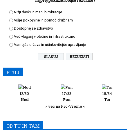
najprej pokazati boljše rezultate?
Nižji davki in manj birokracije
Višje pokojnine in pomoč družinam
Dostopnejše zdravstvo
Več vlaganj v občine in infrastrukturo
Varnejša država in učinkovitejše upravljanje
REZULTATI
PTUJ
12/30
17/33
18/34
Ned
Pon
Tor
> več na Pro-Vreme <
OD TU IN TAM