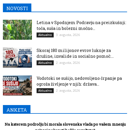
NOVOSTI
Letina v Spodnjem Podravju na preizkušnji:
toča, suša in bolezni močno...
3. avgusta, 2026
Aktualno
Skoraj 180 milijonov evrov luknje za
družine, invalide in socialno pomoč:...
2. avgusta, 2026
Aktualno
Vodotoki se sušijo, nedovoljeno črpanje pa
ogroža življenje v njih: država...
2. avgusta, 2026
Aktualno
ANKETA
Na katerem področju bi morala slovenska vlada po vašem mnenju