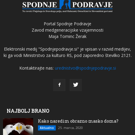
Portal Spodnje Podravje
Zavod medgeneracijske vzajemnosti
Maja Tominc Žerak
Elektronski medij "Spodnjepodravje.si" je vpisan v razvid medijev,
ki ga vodi Ministrstvo za kulturo RS, pod zaporedno številko 2121.
Kontaktirajte nas:
urednistvo@spodnjepodravje.si
NAJBOLJ BRANO
Kako naredim obrazno masko doma?
25. marca, 2020
Aktualno