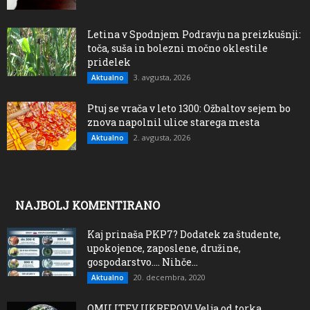
Letina v Spodnjem Podravju na preizkušnji:
toča, suša in bolezni močno oklestile
pridelek
3. avgusta, 2026
Aktualno
Ptuj se vrača v leto 1300: Ožbaltov sejem bo
znova napolnil ulice starega mesta
2. avgusta, 2026
Aktualno
NAJBOLJ KOMENTIRANO
Kaj prinaša PKP7? Dodatek za študente,
upokojence, zaposlene, družine,
gospodarstvo…. Nihče...
20. decembra, 2020
Aktualno
OMILITEV UKREPOV! Velja od torka