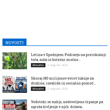
NOVOSTI
Letina v Spodnjem Podravju na preizkušnji:
toča, suša in bolezni močno...
3. avgusta, 2026
Aktualno
Skoraj 180 milijonov evrov luknje za
družine, invalide in socialno pomoč:...
2. avgusta, 2026
Aktualno
Vodotoki se sušijo, nedovoljeno črpanje pa
ogroža življenje v njih: država...