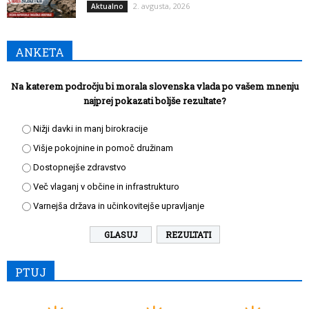
2. avgusta, 2026
Aktualno
ANKETA
Na katerem področju bi morala slovenska vlada po vašem mnenju
najprej pokazati boljše rezultate?
Nižji davki in manj birokracije
Višje pokojnine in pomoč družinam
Dostopnejše zdravstvo
Več vlaganj v občine in infrastrukturo
Varnejša država in učinkovitejše upravljanje
REZULTATI
PTUJ