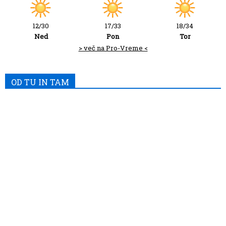
12/30
17/33
18/34
Ned
Pon
Tor
> več na Pro-Vreme <
OD TU IN TAM