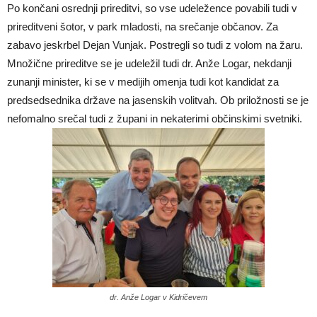
Po končani osrednji prireditvi, so vse udeležence povabili tudi v
prireditveni šotor, v park mladosti, na srečanje občanov. Za
zabavo jeskrbel Dejan Vunjak. Postregli so tudi z volom na žaru.
Množične prireditve se je udeležil tudi dr. Anže Logar, nekdanji
zunanji minister, ki se v medijih omenja tudi kot kandidat za
predsedsednika države na jasenskih volitvah. Ob priložnosti se je
nefomalno srečal tudi z župani in nekaterimi občinskimi svetniki.
dr. Anže Logar v Kidričevem