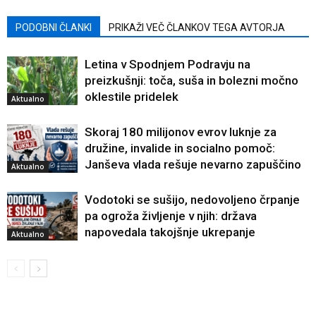
PODOBNI ČLANKI
PRIKAŽI VEČ ČLANKOV TEGA AVTORJA
Letina v Spodnjem Podravju na
preizkušnji: toča, suša in bolezni močno
oklestile pridelek
Aktualno
Skoraj 180 milijonov evrov luknje za
družine, invalide in socialno pomoč:
Janševa vlada rešuje nevarno zapuščino
Aktualno
Vodotoki se sušijo, nedovoljeno črpanje
pa ogroža življenje v njih: država
napovedala takojšnje ukrepanje
Aktualno