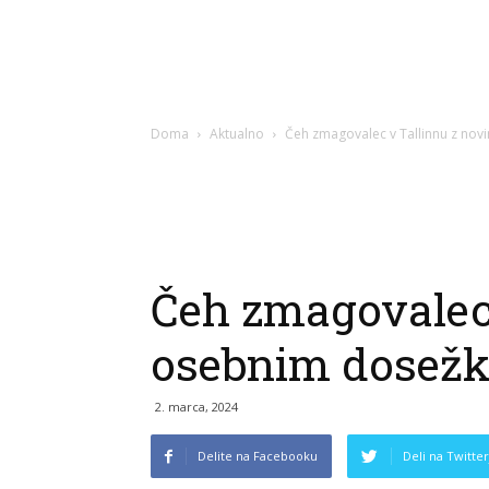
Doma
Aktualno
Čeh zmagovalec v Tallinnu z n
Čeh zmagovalec
osebnim dosež
2. marca, 2024
Delite na Facebooku
Deli na Twitter