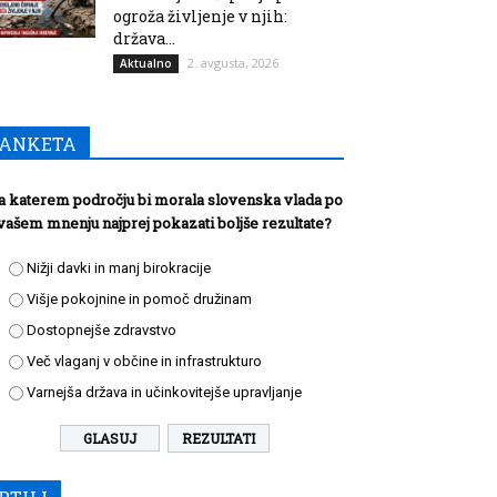
ogroža življenje v njih:
država...
2. avgusta, 2026
Aktualno
ANKETA
a katerem področju bi morala slovenska vlada po
vašem mnenju najprej pokazati boljše rezultate?
Nižji davki in manj birokracije
Višje pokojnine in pomoč družinam
Dostopnejše zdravstvo
Več vlaganj v občine in infrastrukturo
Varnejša država in učinkovitejše upravljanje
REZULTATI