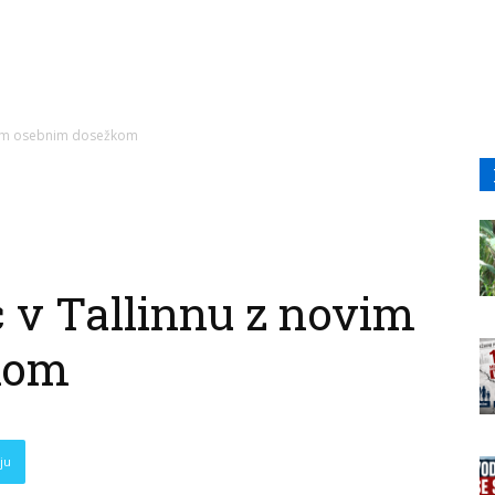
ovim osebnim dosežkom
 v Tallinnu z novim
kom
ju