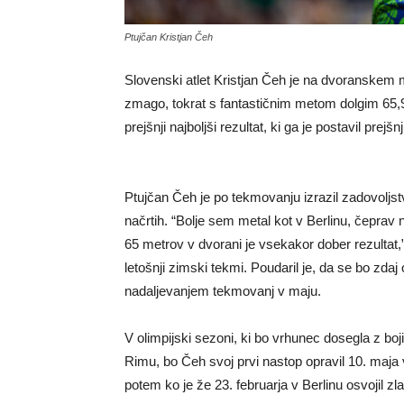
Ptujčan Kristjan Čeh
Slovenski atlet Kristjan Čeh je na dvoranskem 
zmago, tokrat s fantastičnim metom dolgim 65,
prejšnji najboljši rezultat, ki ga je postavil prejšn
Ptujčan Čeh je po tekmovanju izrazil zadovoljs
načrtih. “Bolje sem metal kot v Berlinu, čeprav
65 metrov v dvorani je vsekakor dober rezultat,” 
letošnji zimski tekmi. Poudaril je, da se bo zdaj 
nadaljevanjem tekmovanj v maju.
V olimpijski sezoni, ki bo vrhunec dosegla z bo
Rimu, bo Čeh svoj prvi nastop opravil 10. maja 
potem ko je že 23. februarja v Berlinu osvojil 