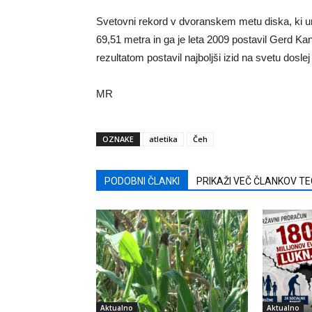
Svetovni rekord v dvoranskem metu diska, ki ur
69,51 metra in ga je leta 2009 postavil Gerd Kant
rezultatom postavil najboljši izid na svetu doslej v
MR
OZNAKE
atletika
Čeh
PODOBNI ČLANKI
PRIKAŽI VEČ ČLANKOV T
Aktualno
Aktualno