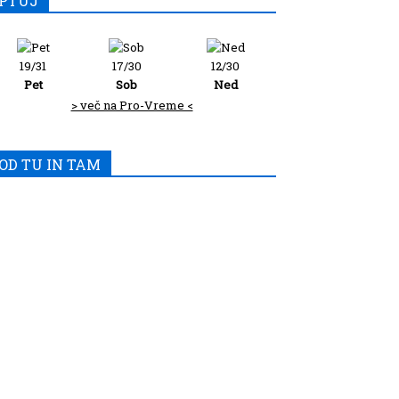
PTUJ
19/31
17/30
12/30
Pet
Sob
Ned
> več na Pro-Vreme <
OD TU IN TAM