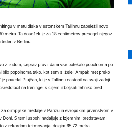
mitingu v metu diska v estonskem Tallinnu zabeležil novo
90 metra. Ta dosežek je za 18 centimetrov presegel njegov
ji teden v Berlinu.
tvo z izidom, čeprav pravi, da ni vse potekalo popolnoma po
 ni bilo popolnoma tako, kot sem si želel. Ampak met preko
je povedal Ptujčan, ki je v Tallinnu nastopil na svoji zadnji
osredotočil na treninge, s ciljem izboljšati tehniko pred
ji za olimpijske medalje v Parizu in evropskim prvenstvom v
v Dohi. S temi uspehi nadaljuje z izjemnimi predstavami,
zlato z rekordom tekmovanja, dolgim 65,72 metra.