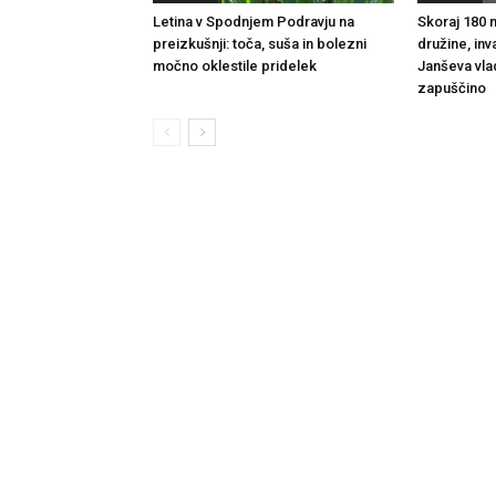
Letina v Spodnjem Podravju na
Skoraj 180 m
preizkušnji: toča, suša in bolezni
družine, inv
močno oklestile pridelek
Janševa vla
zapuščino