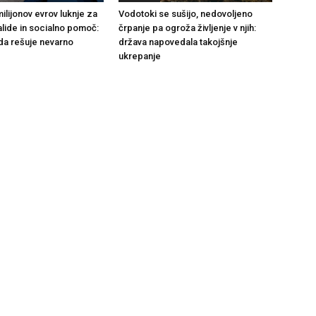
ilijonov evrov luknje za
Vodotoki se sušijo, nedovoljeno
alide in socialno pomoč:
črpanje pa ogroža življenje v njih:
da rešuje nevarno
država napovedala takojšnje
ukrepanje