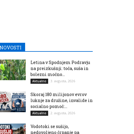
NOVOSTI
Letina v Spodnjem Podravju
na preizkušnji: toča, suša in
bolezni močno...
3. avgusta, 2026
Aktualno
Skoraj 180 milijonov evrov
luknje za družine, invalide in
socialno pomoč:...
2. avgusta, 2026
Aktualno
Vodotoki se sušijo,
nedovoljeno črpanje pa