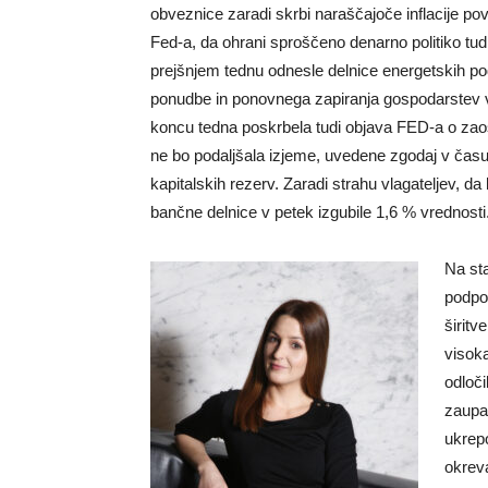
obveznice zaradi skrbi naraščajoče inflacije po
Fed-a, da ohrani sproščeno denarno politiko tudi 
prejšnjem tednu odnesle delnice energetskih pod
ponudbe in ponovnega zapiranja gospodarstev v E
koncu tedna poskrbela tudi objava FED-a o zaos
ne bo podaljšala izjeme, uvedene zgodaj v času
kapitalskih rezerv. Zaradi strahu vlagateljev, d
bančne delnice v petek izgubile 1,6 % vrednosti
Na sta
podpo
širitv
visok
odloč
zaupa
ukrep
okreva