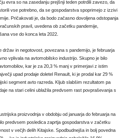
u evra so na zasedanju prejšnji teden potrdili zavezo, da
torili vse potrebno, da se gospodarstva spoprimejo z izzivi
mije. Pričakovati je, da bodo začasno dovoljena odstopanja
oračunskih pravil, uvedena ob začetku pandemije,
jšana vse do konca leta 2022.
e držav in negotovost, povezana s pandemijo, je februarja
vno vplivala na avtomobilsko industrijo. Skupno je bilo
 avtomobilov, kar je za 20,3 % manj v primerjavi z istim
jvečji upad prodaje doletel Renault, ki je prodal kar 29 %
ijski segment avto razreda. Kljub slabšim rezultatom pa
daje na stari celini ublažila predvsem rast povpraševanja s
dustrijska proizvodnja v obdobju od januarja do februarja na
 bilo predvsem posledica zaprtja gospodarstva v začetku
ivnost v večjh delih Kitajske. Spodbudnejša in bolj povedna