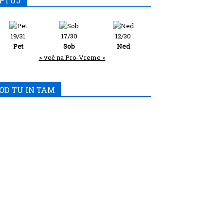
PTUJ
19/31
17/30
12/30
Pet
Sob
Ned
> več na Pro-Vreme <
OD TU IN TAM