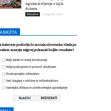
ogroža življenje v njih:
država...
2. avgusta, 2026
Aktualno
ANKETA
a katerem področju bi morala slovenska vlada po
vašem mnenju najprej pokazati boljše rezultate?
Nižji davki in manj birokracije
Višje pokojnine in pomoč družinam
Dostopnejše zdravstvo
Več vlaganj v občine in infrastrukturo
Varnejša država in učinkovitejše upravljanje
REZULTATI