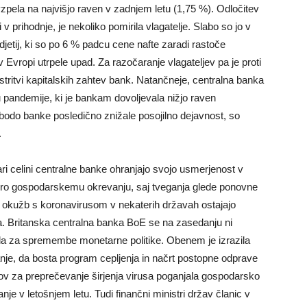
vzpela na najvišjo raven v zadnjem letu (1,75 %). Odločitev
v prihodnje, je nekoliko pomirila vlagatelje. Slabo so jo v
jetij, ki so po 6 % padcu cene nafte zaradi rastoče
vropi utrpele upad. Za razočaranje vlagateljev pa je proti
tritvi kapitalskih zahtev bank. Natančneje, centralna banka
 pandemije, ki je bankam dovoljevala nižjo raven
a bodo banke posledično znižale posojilno dejavnost, so
.
ri celini centralne banke ohranjajo svojo usmerjenost v
ro gospodarskemu okrevanju, saj tveganja glede ponovne
e okužb s koronavirusom v nekaterih državah ostajajo
a. Britanska centralna banka BoE se na zasedanju ni
ila za spremembe monetarne politike. Obenem je izrazila
nje, da bosta program cepljenja in načrt postopne odprave
ov za preprečevanje širjenja virusa poganjala gospodarsko
nje v letošnjem letu. Tudi finančni ministri držav članic v