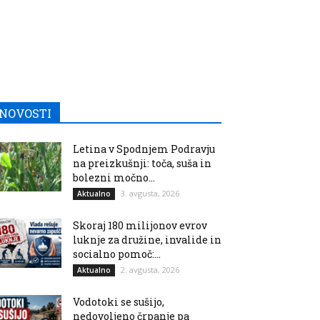
NOVOSTI
Letina v Spodnjem Podravju
na preizkušnji: toča, suša in
bolezni močno...
3. avgusta, 2026
Aktualno
Skoraj 180 milijonov evrov
luknje za družine, invalide in
socialno pomoč:...
2. avgusta, 2026
Aktualno
Vodotoki se sušijo,
nedovoljeno črpanje pa