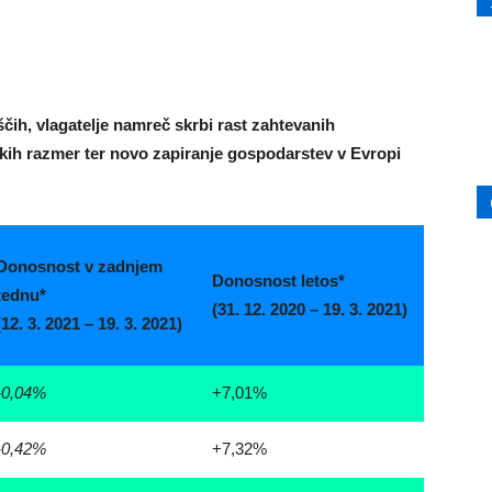
čih, vlagatelje namreč skrbi rast zahtevanih
kih razmer ter novo zapiranje gospodarstev v Evropi
Donosnost v zadnjem
Donosnost letos*
tednu*
(31. 12. 2020 – 19. 3. 2021)
(12. 3. 2021 – 19. 3. 2021)
-0,04%
+7,01%
-0,42%
+7,32%