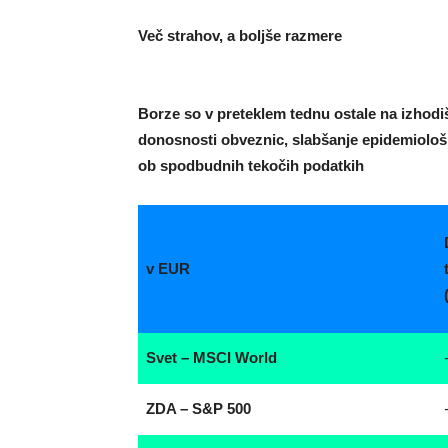
Več strahov, a boljše razmere
Borze so v preteklem tednu ostale na izhodiš
donosnosti obveznic, slabšanje epidemiološ
ob spodbudnih tekočih podatkih
v EUR
Svet – MSCI World
ZDA – S&P 500