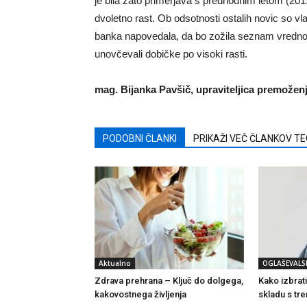
je bila zato primerjava s predhodnim letom (201
dvoletno rast. Ob odsotnosti ostalih novic so v
banka napovedala, da bo zožila seznam vrednos
unovčevali dobičke po visoki rasti.
mag. Bijanka Pavšič, upraviteljica premoženj
PODOBNI ČLANKI
PRIKAŽI VEČ ČLANKOV T
Aktualno
OGLAŠEVALS
Zdrava prehrana – Ključ do dolgega,
Kako izbrat
kakovostnega življenja
skladu s tre