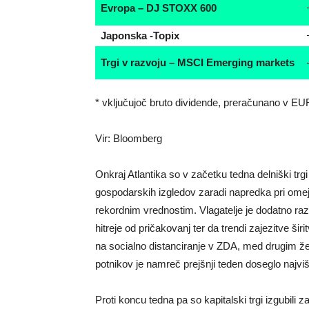
Evropa – DJ STOXX 600
Japonska -Topix
Trgi v razvoju – MSCI Emerging markets
* vključujoč bruto dividende, preračunano v EU
Vir: Bloomberg
Onkraj Atlantika so v začetku tedna delniški trgi
gospodarskih izgledov zaradi napredka pri omeje
rekordnim vrednostim. Vlagatelje je dodatno raz
hitreje od pričakovanj ter da trendi zajezitve šir
na socialno distanciranje v ZDA, med drugim že 
potnikov je namreč prejšnji teden doseglo najv
Proti koncu tedna pa so kapitalski trgi izgubili