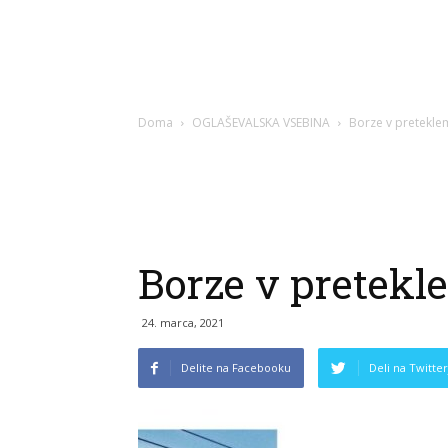
Doma
OGLAŠEVALSKA VSEBINA
Borze v pretekle
Borze v pretekl
24. marca, 2021
Delite na Facebooku
Deli na Twitter