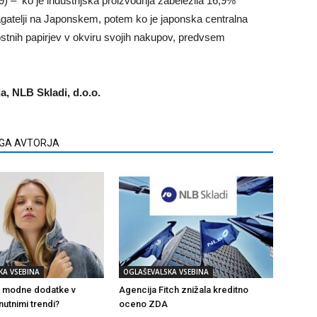
9) – ko je industrijska proizvodnja zabeležila 16,9%
lagatelji na Japonskem, potem ko je japonska centralna
tnih papirjev v okviru svojih nakupov, predvsem
a, NLB Skladi, d.o.o.
EGA AVTORJA
KA VSEBINA
OGLAŠEVALSKA VSEBINA
i modne dodatke v
Agencija Fitch znižala kreditno
nutnimi trendi?
oceno ZDA