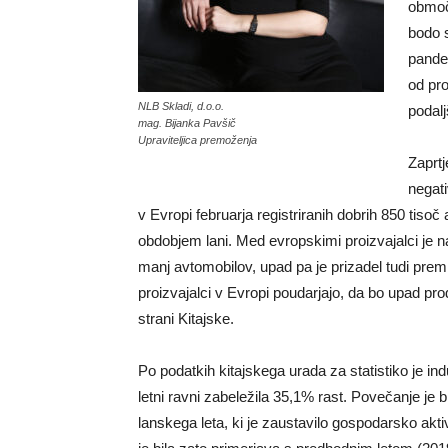
območj
bodo s
pande
od pr
NLB Skladi, d.o.o.
podal
mag. Bijanka Pavšič
Upraviteljica premoženja
Zaprtj
negati
v Evropi februarja registriranih dobrih 850 tisoč
obdobjem lani. Med evropskimi proizvajalci je na
manj avtomobilov, upad pa je prizadel tudi prem
proizvajalci v Evropi poudarjajo, da bo upad pro
strani Kitajske.
Po podatkih kitajskega urada za statistiko je in
letni ravni zabeležila 35,1% rast. Povečanje je
lanskega leta, ki je zaustavilo gospodarsko akt