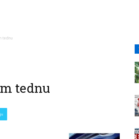
m tednu
em tednu
ju