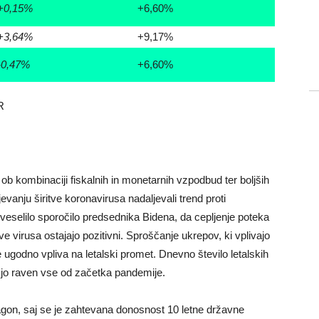
+0,15%
+6,60%
+3,64%
+9,17%
-0,47%
+6,60%
R
 ob kombinaciji fiskalnih in monetarnih vzpodbud ter boljših
vanju širitve koronavirusa nadaljevali trend proti
veselilo sporočilo predsednika Bidena, da cepljenje poteka
itve virusa ostajajo pozitivni. Sproščanje ukrepov, ki vplivajo
ugodno vpliva na letalski promet. Dnevno število letalskih
išjo raven vse od začetka pandemije.
 zagon, saj se je zahtevana donosnost 10 letne državne