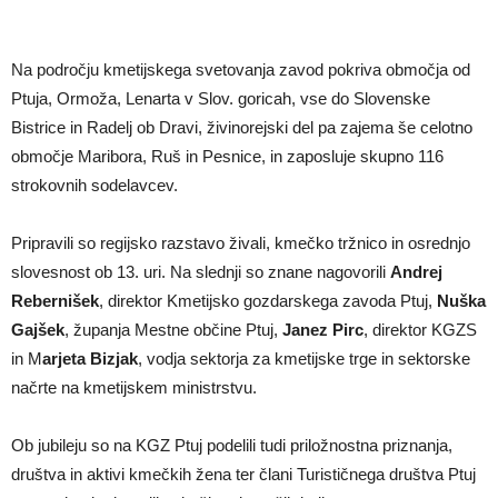
Na področju kmetijskega svetovanja zavod pokriva območja od
Ptuja, Ormoža, Lenarta v Slov. goricah, vse do Slovenske
Bistrice in Radelj ob Dravi, živinorejski del pa zajema še celotno
območje Maribora, Ruš in Pesnice, in zaposluje skupno 116
strokovnih sodelavcev.
Pripravili so regijsko razstavo živali, kmečko tržnico in osrednjo
slovesnost ob 13. uri. Na slednji so znane nagovorili
Andrej
Rebernišek
, direktor Kmetijsko gozdarskega zavoda Ptuj,
Nuška
Gajšek
, županja Mestne občine Ptuj,
Janez Pirc
, direktor KGZS
in M
arjeta Bizjak
, vodja sektorja za kmetijske trge in sektorske
načrte na kmetijskem ministrstvu.
Ob jubileju so na KGZ Ptuj podelili tudi priložnostna priznanja,
društva in aktivi kmečkih žena ter člani Turističnega društva Ptuj