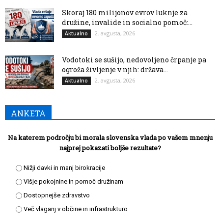
Skoraj 180 milijonov evrov luknje za
družine, invalide in socialno pomoč:...
2. avgusta, 2026
Aktualno
Vodotoki se sušijo, nedovoljeno črpanje pa
ogroža življenje v njih: država...
2. avgusta, 2026
Aktualno
ANKETA
Na katerem področju bi morala slovenska vlada po vašem mnenju
najprej pokazati boljše rezultate?
Nižji davki in manj birokracije
Višje pokojnine in pomoč družinam
Dostopnejše zdravstvo
Več vlaganj v občine in infrastrukturo