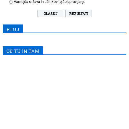
Varnejša država in učinkovitejše upravljanje
REZULTATI
PTUJ
OD TU IN TAM