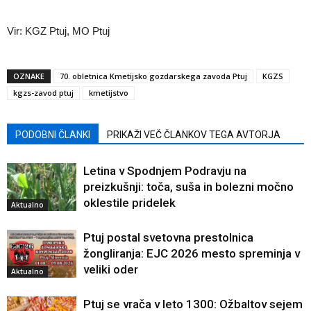
Vir: KGZ Ptuj, MO Ptuj
OZNAKE
70. obletnica Kmetijsko gozdarskega zavoda Ptuj
KGZS
kgzs-zavod ptuj
kmetijstvo
PODOBNI ČLANKI
PRIKAŽI VEČ ČLANKOV TEGA AVTORJA
Letina v Spodnjem Podravju na
preizkušnji: toča, suša in bolezni močno
oklestile pridelek
Aktualno
Ptuj postal svetovna prestolnica
žongliranja: EJC 2026 mesto spreminja v
veliki oder
Aktualno
Ptuj se vrača v leto 1300: Ožbaltov sejem