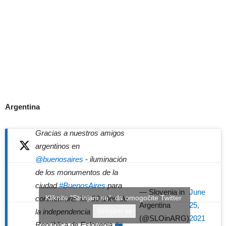
Argentina
Gracias a nuestros amigos
argentinos en
@buenosaires
- iluminación
de los monumentos de la
ciudad
#BuenosAires
para
— Slovenia in
June
Kliknite "Strinjam se", da omogočite Twitter
conmemorar los 30 años de
Argentina
25,
Strinjam se
la independencia de la
(@SLOinARG)
2021
República de Eslovenia