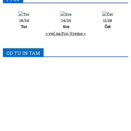
18/34
14/29
11/28
Tor
Sre
Čet
> več na Pro-Vreme <
OD TU IN TAM