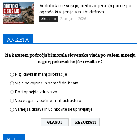
Vodotoki se sušijo, nedovoljeno črpanje pa
ogroža življenje v njih: država...
2. avgusta, 2026
Aktualno
ANKETA
Na katerem področju bi morala slovenska vlada po vašem mnenju
najprej pokazati boljše rezultate?
Nižji davki in manj birokracije
Višje pokojnine in pomoč družinam
Dostopnejše zdravstvo
Več vlaganj v občine in infrastrukturo
Varnejša država in učinkovitejše upravljanje
REZULTATI
PTUJ