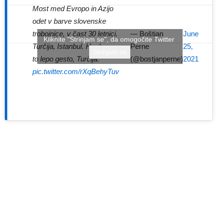
Most med Evropo in Azijo
odet v barve slovenske
trobojnice, v čast 30 letnici.
— Boštjan
June
Kliknite "Strinjam se", da omogočite Twitter
Turčija, Istanbul. Hvala za
Perne
25,
Strinjam se
to lepo gesto, Turčija.
(@bostjanperne)
2021
pic.twitter.com/rXqBehyTuv