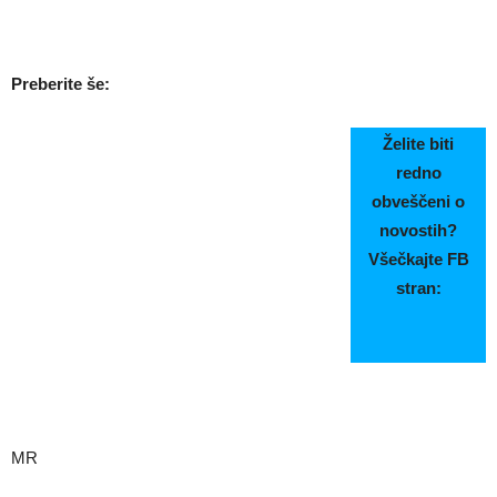
Preberite še:
Želite biti
redno
obveščeni o
novostih?
Všečkajte FB
stran:
MR