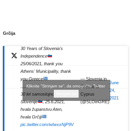
Grčija
30 Years of Slovenia's
Independence
25/06/2021, thank you
Athens' Municipality, thank
— Slovenia in
you Greece
June
Kliknite "Strinjam se", da omogočite Twitter
Greece &
.....
24,
Strinjam se
Cyprus
30 let samostojnosti
2021
(@SLOinGRE)
Slovenije
, 25.6.2021,
hvala županstvu Aten,
hvala Grčiji
pic.twitter.com/wIwxxNjP9V