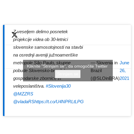
Z veseljem delimo posnetek
projekcije videa ob 30-letnici
slovenske samosotojnosti na stavbi
na osrednji aveniji južnoameriške
— Slovenia in
June
metropole São Paulo, skupne
Kliknite "Strinjam se", da omogočite Twitter
Brazil
26,
pobude Slovensko-brazilske
Strinjam se
(@SLOinBRA)
2021
gospodarske zbornice in
veleposlaništva.
#Slovenija30
@MZZRS
@vladaRS
https://t.co/U4NPRLtLPG