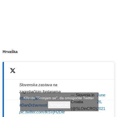
Hrvaška
Slovenska zastava na
zagrebačkim fontanama
— Slovenia in
June
Kliknite "Strinjam se", da omogočite Twitter
#Slovenija30
Croatia
26,
Strinjam se
#DanDržavnosti
(@SLOinCRO)
2021
pic.twitter.com/tkSVjH2Dle