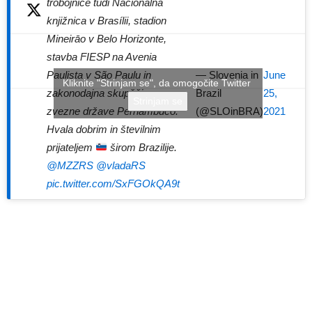
trobojnice tudi Nacionalna
knjižnica v Brasílii, stadion
Mineirāo v Belo Horizonte,
stavba FIESP na Avenia
— Slovenia in
June
Paulista v São Paulu in
Kliknite "Strinjam se", da omogočite Twitter
Brazil
25,
zakonodajna skupščina
Strinjam se
(@SLOinBRA)
2021
zvezne države Pernambuco.
Hvala dobrim in številnim
prijateljem
širom Brazilije.
@MZZRS
@vladaRS
pic.twitter.com/SxFGOkQA9t