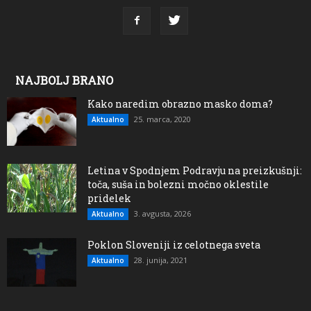
NAJBOLJ BRANO
Kako naredim obrazno masko doma?
25. marca, 2020
Aktualno
Letina v Spodnjem Podravju na preizkušnji:
toča, suša in bolezni močno oklestile
pridelek
3. avgusta, 2026
Aktualno
Poklon Sloveniji iz celotnega sveta
28. junija, 2021
Aktualno