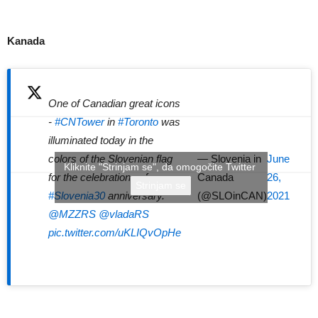
Kanada
One of Canadian great icons
-
#CNTower
in
#Toronto
was
illuminated today in the
colors of the Slovenian flag
— Slovenia in
June
Kliknite "Strinjam se", da omogočite Twitter
for the celebrations of
Canada
26,
Strinjam se
#Slovenia30
anniversary.
(@SLOinCAN)
2021
@MZZRS
@vladaRS
pic.twitter.com/uKLIQvOpHe