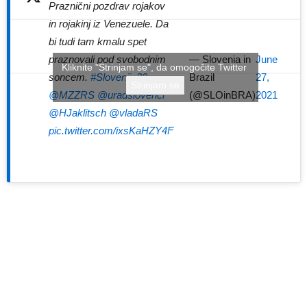
Praznični pozdrav rojakov
in rojakinj iz Venezuele. Da
bi tudi tam kmalu spet
praznovali pod svobodnim
— Slovenia in
June
Kliknite "Strinjam se", da omogočite Twitter
soncem.
#Slovenija30
Brazil
27,
Strinjam se
@MZZRS
@uradslovenci
(@SLOinBRA)
2021
@HJaklitsch
@vladaRS
pic.twitter.com/ixsKaHZY4F