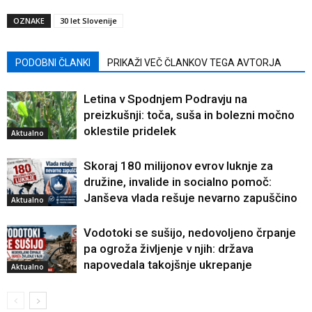
OZNAKE
30 let Slovenije
PODOBNI ČLANKI
PRIKAŽI VEČ ČLANKOV TEGA AVTORJA
Letina v Spodnjem Podravju na
preizkušnji: toča, suša in bolezni močno
oklestile pridelek
Aktualno
Skoraj 180 milijonov evrov luknje za
družine, invalide in socialno pomoč:
Janševa vlada rešuje nevarno zapuščino
Aktualno
Vodotoki se sušijo, nedovoljeno črpanje
pa ogroža življenje v njih: država
napovedala takojšnje ukrepanje
Aktualno