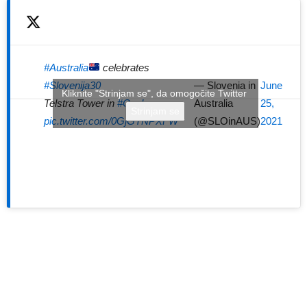
#Australia
celebrates
#Slovenija30
— Slovenia in
June
Kliknite "Strinjam se", da omogočite Twitter
Telstra Tower in
#Canberra
Australia
25,
Strinjam se
pic.twitter.com/0GjGTNPXFW
(@SLOinAUS)
2021