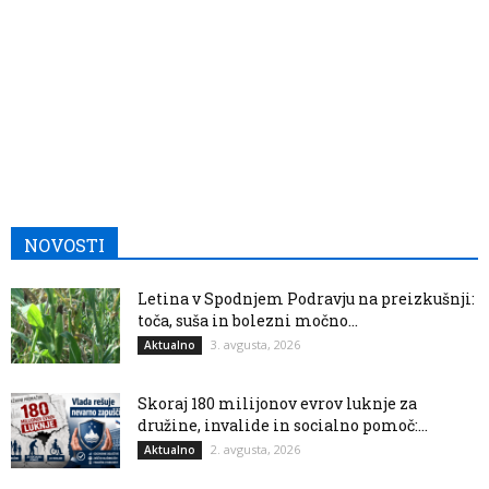
NOVOSTI
Letina v Spodnjem Podravju na preizkušnji:
toča, suša in bolezni močno...
3. avgusta, 2026
Aktualno
Skoraj 180 milijonov evrov luknje za
družine, invalide in socialno pomoč:...
2. avgusta, 2026
Aktualno