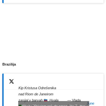
Brazilija
Kip Kristusa Odrešenika
nad Riom de Janeirom
zasijal v barvah
. Hvala
— Vlada
June
Kliknite "Strinjam se", da omogočite Twitter