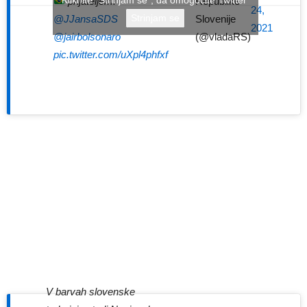
prijateljem!
Republike
24,
Strinjam se
@JJansaSDS
Slovenije
2021
@jairbolsonaro
(@vladaRS)
pic.twitter.com/uXpl4phfxf
V barvah slovenske