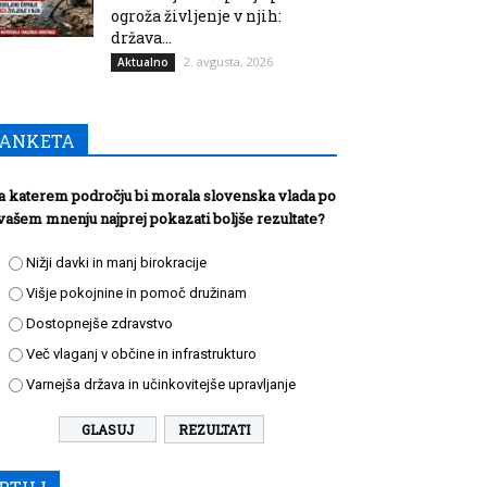
ogroža življenje v njih:
država...
2. avgusta, 2026
Aktualno
ANKETA
a katerem področju bi morala slovenska vlada po
vašem mnenju najprej pokazati boljše rezultate?
Nižji davki in manj birokracije
Višje pokojnine in pomoč družinam
Dostopnejše zdravstvo
Več vlaganj v občine in infrastrukturo
Varnejša država in učinkovitejše upravljanje
REZULTATI