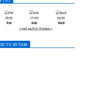
PTUJ
19/31
17/30
12/30
Pet
Sob
Ned
> več na Pro-Vreme <
OD TU IN TAM