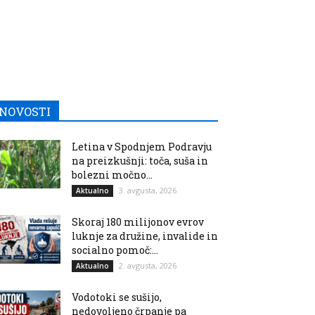
NOVOSTI
Letina v Spodnjem Podravju
na preizkušnji: toča, suša in
bolezni močno...
3. avgusta, 2026
Aktualno
Skoraj 180 milijonov evrov
luknje za družine, invalide in
socialno pomoč:...
2. avgusta, 2026
Aktualno
Vodotoki se sušijo,
nedovoljeno črpanje pa