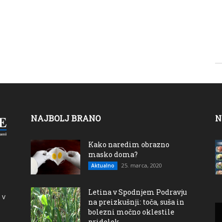
NAJBOLJ BRANO
N
Kako naredim obrazno
masko doma?
25. marca, 2020
Aktualno
Letina v Spodnjem Podravju
 v
na preizkušnji: toča, suša in
bolezni močno oklestile
pridelek