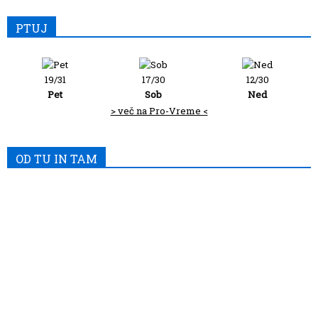
PTUJ
19/31
17/30
12/30
Pet
Sob
Ned
> več na Pro-Vreme <
OD TU IN TAM