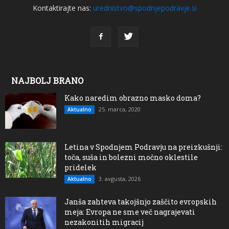
Kontaktirajte nas:
urednistvo@spodnjepodravje.si
NAJBOLJ BRANO
Kako naredim obrazno masko doma?
25. marca, 2020
Aktualno
Letina v Spodnjem Podravju na preizkušnji:
toča, suša in bolezni močno oklestile
pridelek
3. avgusta, 2026
Aktualno
Janša zahteva takojšnjo zaščito evropskih
meja: Evropa ne sme več nagrajevati
nezakonitih migracij