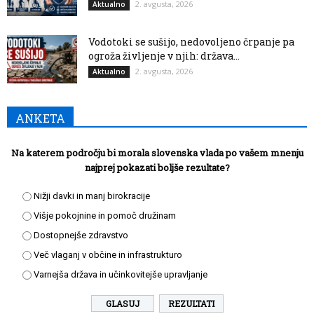
2. avgusta, 2026
Aktualno
Vodotoki se sušijo, nedovoljeno črpanje pa
ogroža življenje v njih: država...
2. avgusta, 2026
Aktualno
ANKETA
Na katerem področju bi morala slovenska vlada po vašem mnenju
najprej pokazati boljše rezultate?
Nižji davki in manj birokracije
Višje pokojnine in pomoč družinam
Dostopnejše zdravstvo
Več vlaganj v občine in infrastrukturo
Varnejša država in učinkovitejše upravljanje
REZULTATI