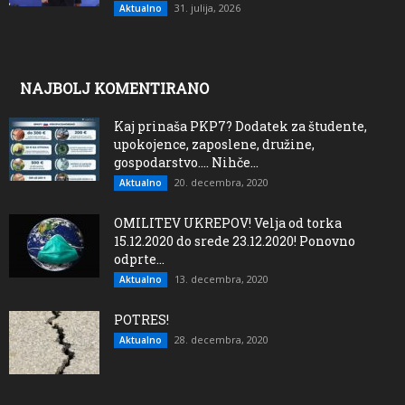
31. julija, 2026
Aktualno
NAJBOLJ KOMENTIRANO
Kaj prinaša PKP7? Dodatek za študente,
upokojence, zaposlene, družine,
gospodarstvo…. Nihče...
20. decembra, 2020
Aktualno
OMILITEV UKREPOV! Velja od torka
15.12.2020 do srede 23.12.2020! Ponovno
odprte...
13. decembra, 2020
Aktualno
POTRES!
28. decembra, 2020
Aktualno