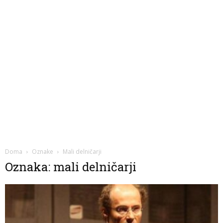
Doma
Oznake
Mali delničarji
Oznaka: mali delničarji