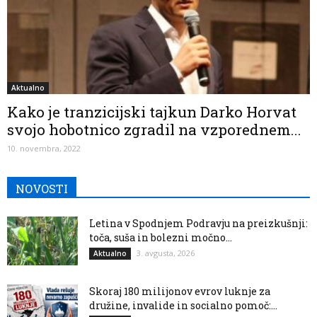
Aktualno
Kako je tranzicijski tajkun Darko Horvat
svojo hobotnico zgradil na vzporednem...
10. novembra, 2022
NOVOSTI
Letina v Spodnjem Podravju na preizkušnji:
toča, suša in bolezni močno...
3. avgusta, 2026
Aktualno
Skoraj 180 milijonov evrov luknje za
družine, invalide in socialno pomoč:...