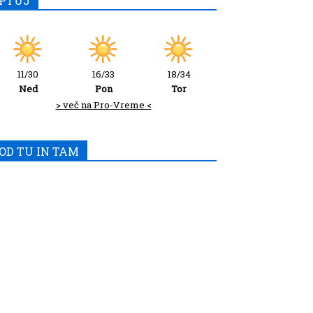
PTUJ
11/30
16/33
18/34
Ned
Pon
Tor
> več na Pro-Vreme <
OD TU IN TAM