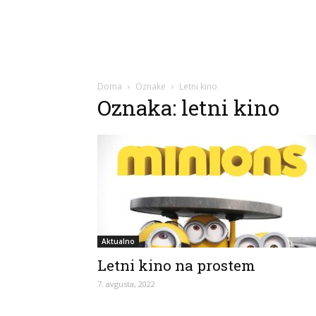
Doma
Oznake
Letni kino
Oznaka: letni kino
Aktualno
Letni kino na prostem
7. avgusta, 2022