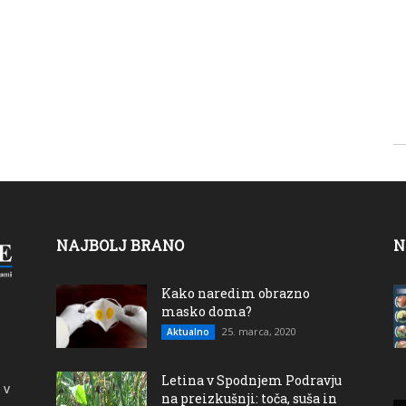
NAJBOLJ BRANO
N
Kako naredim obrazno
masko doma?
25. marca, 2020
Aktualno
Letina v Spodnjem Podravju
 v
na preizkušnji: toča, suša in