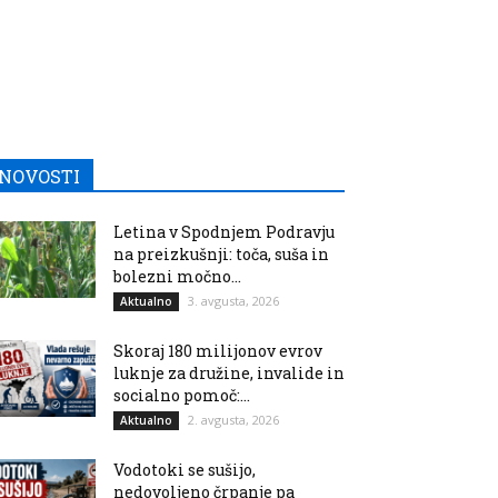
NOVOSTI
Letina v Spodnjem Podravju
na preizkušnji: toča, suša in
bolezni močno...
3. avgusta, 2026
Aktualno
Skoraj 180 milijonov evrov
luknje za družine, invalide in
socialno pomoč:...
2. avgusta, 2026
Aktualno
Vodotoki se sušijo,
nedovoljeno črpanje pa