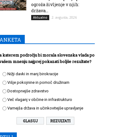
ogroža življenje v njih:
država...
2. avgusta, 2026
Aktualno
ANKETA
a katerem področju bi morala slovenska vlada po
vašem mnenju najprej pokazati boljše rezultate?
Nižji davki in manj birokracije
Višje pokojnine in pomoč družinam
Dostopnejše zdravstvo
Več vlaganj v občine in infrastrukturo
Varnejša država in učinkovitejše upravljanje
REZULTATI