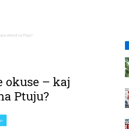
aša vikend na Ptuju?
e okuse – kaj
na Ptuju?
ju