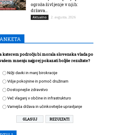
ogroža življenje v njih:
država...
2. avgusta, 2026
Aktualno
ANKETA
a katerem področju bi morala slovenska vlada po
vašem mnenju najprej pokazati boljše rezultate?
Nižji davki in manj birokracije
Višje pokojnine in pomoč družinam
Dostopnejše zdravstvo
Več vlaganj v občine in infrastrukturo
Varnejša država in učinkovitejše upravljanje
REZULTATI