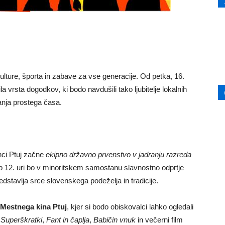
ulture,
športa
in
zabave
za
vse
generacije.
Od
petka,
16.
ila
vrsta
dogodkov,
ki
bodo
navdušili
tako
ljubitelje
lokalnih
janja
prostega
časa.
nci
Ptuj
začne
ekipno
državno
prvenstvo
v
jadranju
razreda
b
12.
uri
bo
v
minoritskem
samostanu
slavnostno
odprtje
edstavlja
srce
slovenskega
podeželja
in
tradicije.
Mestnega
kina
Ptuj
,
kjer
si
bodo
obiskovalci
lahko
ogledali
,
Superškratki
,
Fant
in
čaplja
,
Babičin
vnuk
in
večerni
film