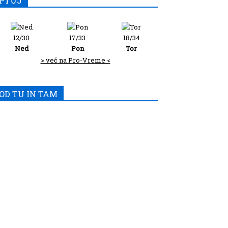
PTUJ
12/30
17/33
18/34
Ned
Pon
Tor
> več na Pro-Vreme <
OD TU IN TAM