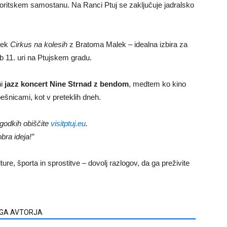
oritskem
samostanu.
Na
Ranci
Ptuj
se
zaključuje
jadralsko
dek
Cirkus
na
kolesih
z
Bratoma
Malek –
idealna
izbira
za
ob
11.
uri
na
Ptujskem
gradu.
ni
jazz
koncert
Nine
Strnad
z
bendom
,
medtem
ko
kino
ešnicami,
kot
v
preteklih
dneh.
godkih
obiščite
visitptuj.
eu
.
obra
ideja!”
lture,
športa
in
sprostitve –
dovolj
razlogov,
da
ga
preživite
EGA AVTORJA