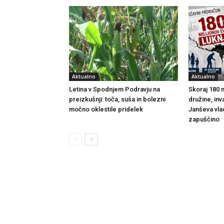
Aktualno
Aktualno
Letina v Spodnjem Podravju na
Skoraj 180 m
preizkušnji: toča, suša in bolezni
družine, inv
močno oklestile pridelek
Janševa vla
zapuščino