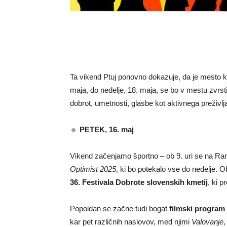
Ta
vikend
Ptuj
ponovno
dokazuje,
da
je
mesto
k
maja,
do
nedelje,
18.
maja,
se
bo
v
mestu
zvrst
dobrot,
umetnosti,
glasbe
kot
aktivnega
preživl
🔹
PETEK,
16.
maj
Vikend
začenjamo
športno –
ob
9.
uri
se
na
Ra
Optimist
2025
,
ki
bo
potekalo
vse
do
nedelje.
O
36.
Festivala
Dobrote
slovenskih
kmetij
,
ki
pr
Popoldan
se
začne
tudi
bogat
filmski
program
kar
pet
različnih
naslovov,
med
njimi
Valovanje