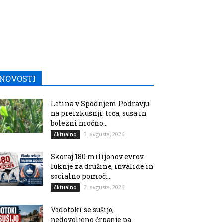
NOVOSTI
Letina v Spodnjem Podravju
na preizkušnji: toča, suša in
bolezni močno...
3. avgusta, 2026
Aktualno
Skoraj 180 milijonov evrov
luknje za družine, invalide in
socialno pomoč:...
2. avgusta, 2026
Aktualno
Vodotoki se sušijo,
nedovoljeno črpanje pa