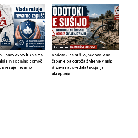
Aktualno
ilijonov evrov luknje za
Vodotoki se sušijo, nedovoljeno
alide in socialno pomoč:
črpanje pa ogroža življenje v njih:
da rešuje nevarno
država napovedala takojšnje
ukrepanje