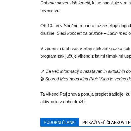
Dobrote
slovenskih
kmetij
,
ki
se
nadaljuje
v
min
prvenstvo.
Ob
10.
uri
v
Sončnem
parku
razveseljuje
dogo
družine.
Sledi
koncert
za
družine –
Lunin
med
V
večernih
urah
vas
v
Stari
steklarski
čaka
čut
program
zaključuje
vikend
z
istimi
filmskimi
usp
📌
Za
več
informacij
o
razstavah
in
aktualnih
do
🎬
Spored
Mestnega
kina
Ptuj: “
Kino
je
vedno
d
Ta
vikend
Ptuj
znova
ponuja
preplet
tradicije,
ku
aktivno
in
v
dobri
družbi!
PODOBNI ČLANKI
PRIKAŽI VEČ ČLANKOV T