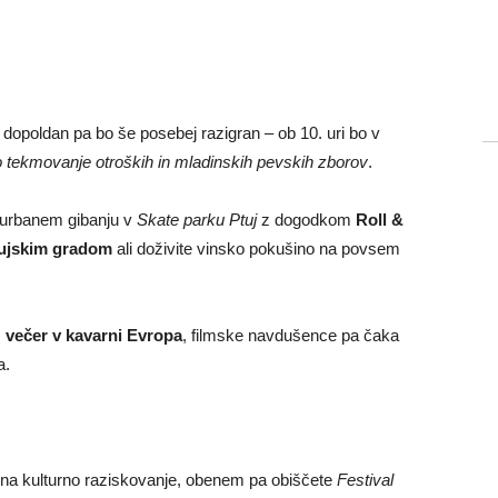
,
dopoldan
pa
bo
še
posebej
razigran –
ob
10.
uri
bo
v
o
tekmovanje
otroških
in
mladinskih
pevskih
zborov
.
urbanem
gibanju
v
Skate
parku
Ptuj
z
dogodkom
Roll &
ujskim
gradom
ali
doživite
vinsko
pokušino
na
povsem
z
večer
v
kavarni
Evropa
,
filmske
navdušence
pa
čaka
a.
na
kulturno
raziskovanje,
obenem
pa
obiščete
Festival