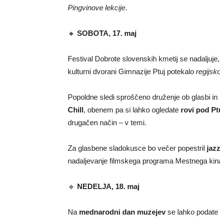
Pingvinove
lekcije
.
🔸
SOBOTA,
17.
maj
Festival
Dobrote
slovenskih
kmetij
se
nadaljuje
kulturni
dvorani
Gimnazije
Ptuj
potekalo
regijsk
Popoldne
sledi
sproščeno
druženje
ob
glasbi
in
Chill
,
obenem
pa
si
lahko
ogledate
rovi
pod
Pt
drugačen
način –
v
temi.
Za
glasbene
sladokusce
bo
večer
popestril
jaz
nadaljevanje
filmskega
programa
Mestnega
kin
🔹
NEDELJA,
18.
maj
Na
mednarodni
dan
muzejev
se
lahko
podate