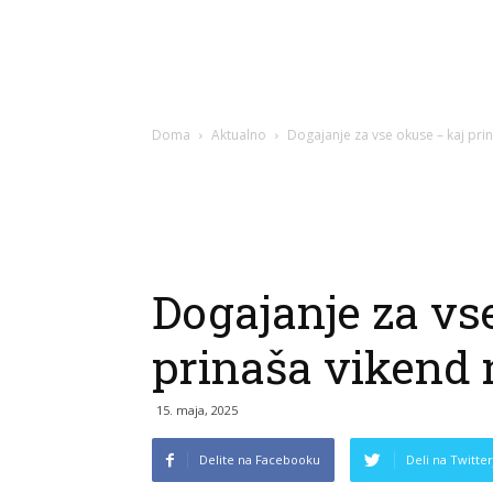
Doma
Aktualno
Dogajanje za vse okuse – kaj prin
Dogajanje za vs
prinaša vikend 
15. maja, 2025
Delite na Facebooku
Deli na Twitter