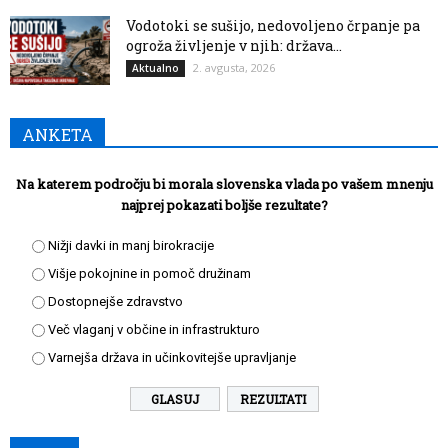
Vodotoki se sušijo, nedovoljeno črpanje pa
ogroža življenje v njih: država...
2. avgusta, 2026
Aktualno
ANKETA
Na katerem področju bi morala slovenska vlada po vašem mnenju
najprej pokazati boljše rezultate?
Nižji davki in manj birokracije
Višje pokojnine in pomoč družinam
Dostopnejše zdravstvo
Več vlaganj v občine in infrastrukturo
Varnejša država in učinkovitejše upravljanje
REZULTATI