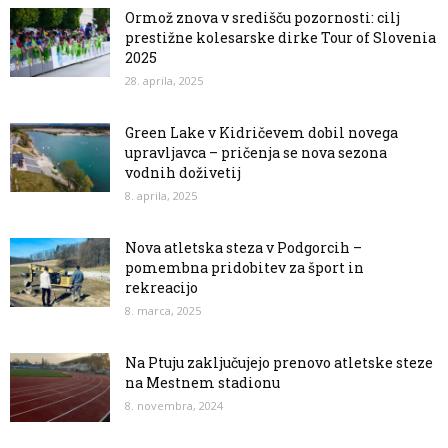
Ormož znova v središču pozornosti: cilj
prestižne kolesarske dirke Tour of Slovenia
2025
28. aprila, 2025
Green Lake v Kidričevem dobil novega
upravljavca – pričenja se nova sezona
vodnih doživetij
8. aprila, 2025
Nova atletska steza v Podgorcih –
pomembna pridobitev za šport in
rekreacijo
8. marca, 2025
Na Ptuju zaključujejo prenovo atletske steze
na Mestnem stadionu
8. novembra, 2024