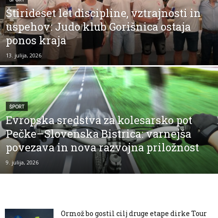
Štirideset let discipline, vztrajnosti in
uspehov: Judo klub Gorišnica ostaja
ponos kraja
13. julija, 2026
ŠPORT
Evropska sredstva za kolesarsko pot
Pečke–Slovenska Bistrica: varnejša
povezava in nova razvojna priložnost
9. julija, 2026
Ormož bo gostil cilj druge etape dirke Tour