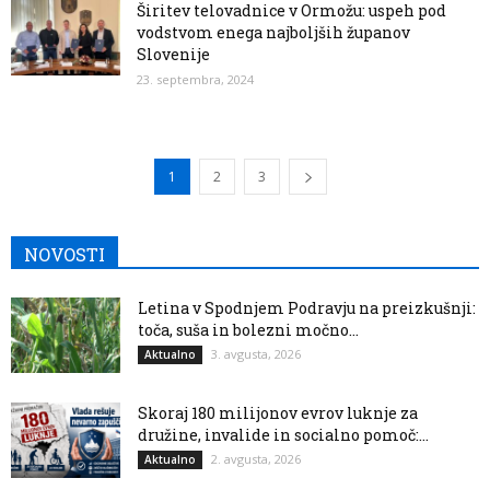
Širitev telovadnice v Ormožu: uspeh pod
vodstvom enega najboljših županov
Slovenije
23. septembra, 2024
1
2
3
NOVOSTI
Letina v Spodnjem Podravju na preizkušnji:
toča, suša in bolezni močno...
3. avgusta, 2026
Aktualno
Skoraj 180 milijonov evrov luknje za
družine, invalide in socialno pomoč:...
2. avgusta, 2026
Aktualno