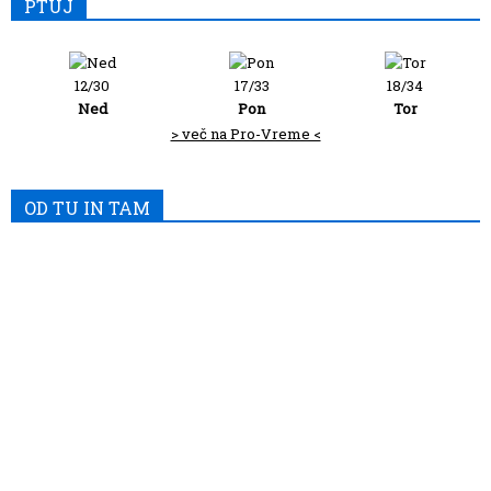
PTUJ
12/30
17/33
18/34
Ned
Pon
Tor
> več na Pro-Vreme <
OD TU IN TAM