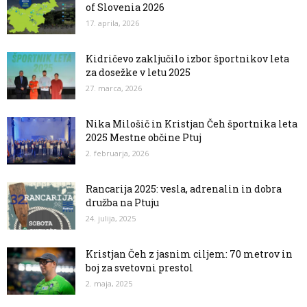
of Slovenia 2026
17. aprila, 2026
Kidričevo zaključilo izbor športnikov leta
za dosežke v letu 2025
27. marca, 2026
Nika Milošič in Kristjan Čeh športnika leta
2025 Mestne občine Ptuj
2. februarja, 2026
Rancarija 2025: vesla, adrenalin in dobra
družba na Ptuju
24. julija, 2025
Kristjan Čeh z jasnim ciljem: 70 metrov in
boj za svetovni prestol
2. maja, 2025